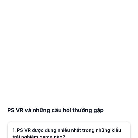
PS VR và những câu hỏi thường gặp
PS VR được dùng nhiều nhất trong những kiểu trải nghiệm game nào?
PS VR thường được dùng cho game nhập vai, hành động góc nhìn thứ n
PS VR và những câu hỏi thường gặp
PS VR thế hệ đầu và PS VR2 khác nhau ra sao khi sử dụng thực tế?
PS VR2 cải thiện độ phân giải, tracking và tay cầm so với PS VR đời đ
PS VR phù hợp với phòng có diện tích như thế nào?
1
.
PS VR được dùng nhiều nhất trong những kiểu
PS VR hoạt động tốt trong không gian vừa đủ để xoay người và vươn tay
Người chơi PlayStation nào nên cân nhắc dùng PS VR?
trải nghiệm game nào?