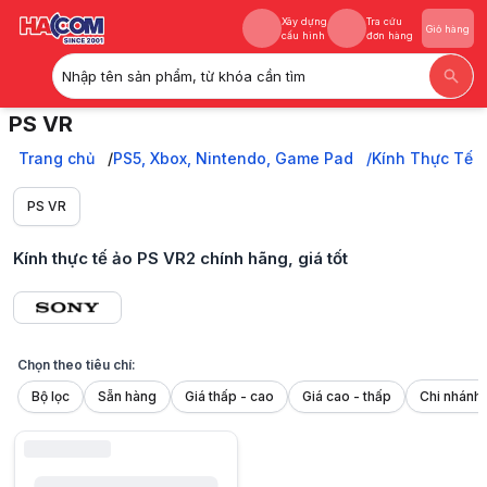
Xây dựng
Tra cứu
Giỏ hàng
cấu hình
đơn hàng
Nhập tên sản phẩm, từ khóa cần tìm
Xây dựng
Tra cứu
Giỏ hàng
PS VR
cấu hình
đơn hàng
Mua kính thực tế ảo PS VR2 chính hãng, giá tốt tại HACOM. Hỗ trợ đ
Trang chủ
Trang chủ
PS5, Xbox, Nintendo, Game Pad
Kính Thực Tế 
PS5, Xbox, Nintendo, Game Pad
Kính Thực Tế Ảo Chơi Game
PS VR
PS VR
Kính thực tế ảo PS VR2 chính hãng, giá tốt
Chọn theo tiêu chí:
Bộ lọc
Sẵn hàng
Giá thấp - cao
Giá cao - thấp