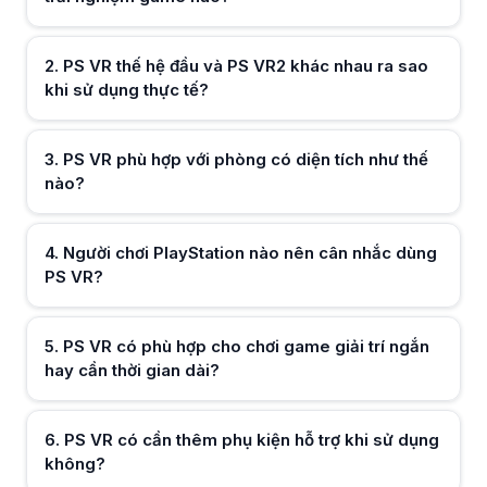
PS VR phù hợp người muốn mở rộng trải nghiệm PlayStation sang VR, 
PS VR có phù hợp cho chơi game giải trí ngắn hay cần thời gian dài?
PS VR đáp ứng tốt cả phiên chơi ngắn lẫn dài, nhưng nhiều người bắt 
2
.
PS VR thế hệ đầu và PS VR2 khác nhau ra sao
PS VR có cần thêm phụ kiện hỗ trợ khi sử dụng không?
khi sử dụng thực tế?
PS VR thường kết hợp tay cầm Move hoặc tay cầm VR chuyên dụng để t
PS VR có phù hợp cho nhiều người thay phiên sử dụng trong gia đình
Hữu ích (
0
)
PS VR có thể dùng cho nhiều người, chỉ cần điều chỉnh dây đeo và thiế
3
.
PS VR phù hợp với phòng có diện tích như thế
nào?
Hữu ích (
0
)
4
.
Người chơi PlayStation nào nên cân nhắc dùng
PS VR?
Hữu ích (
0
)
5
.
PS VR có phù hợp cho chơi game giải trí ngắn
hay cần thời gian dài?
Hữu ích (
0
)
6
.
PS VR có cần thêm phụ kiện hỗ trợ khi sử dụng
không?
Hữu ích (
0
)