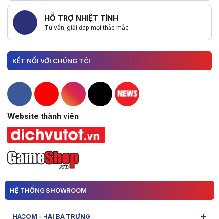
HỖ TRỢ NHIỆT TÌNH
Tư vấn, giải đáp mọi thắc mắc
KẾT NỐI VỚI CHÚNG TÔI
Hacom Facebook
Hacom YouTube
Hacom Instagram
Hacom TikTok
Website thành viên
HỆ THỐNG SHOWROOM
+
HACOM - HAI BÀ TRƯNG