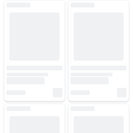
Chủ động năng lượng mọi lúc
Bảo vệ thiết bị tốt hơn
Tránh rủi ro khi di chuyển
Tối ưu chi phí sử dụng lâu dài
Hãy cân nhắc dung lượng, công nghệ sạc và thương hiệu trước khi qu