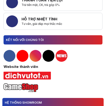
THANH TOÁN TIỆN LỢI
Trả tiền mặt, CK, trả góp 0%
HỖ TRỢ NHIỆT TÌNH
Tư vấn, giải đáp mọi thắc mắc
KẾT NỐI VỚI CHÚNG TÔI
Hacom Facebook
Hacom YouTube
Hacom Instagram
Hacom TikTok
Website thành viên
HỆ THỐNG SHOWROOM