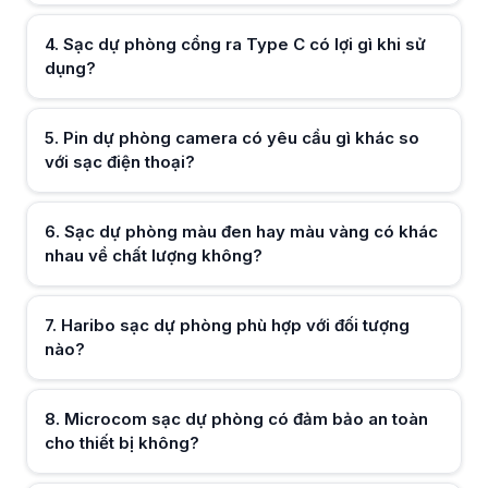
Nên mua sạc dự phòng ở đâu để đảm bảo chính hãng và bảo hành?
Nên mua sạc dự phòng tại cửa hàng uy tín, thông tin rõ ràng để đảm 
4
.
Sạc dự phòng cổng ra Type C có lợi gì khi sử
dụng?
Hữu ích (
0
)
5
.
Pin dự phòng camera có yêu cầu gì khác so
với sạc điện thoại?
Hữu ích (
0
)
6
.
Sạc dự phòng màu đen hay màu vàng có khác
nhau về chất lượng không?
Hữu ích (
0
)
7
.
Haribo sạc dự phòng phù hợp với đối tượng
nào?
Hữu ích (
0
)
8
.
Microcom sạc dự phòng có đảm bảo an toàn
cho thiết bị không?
Hữu ích (
0
)