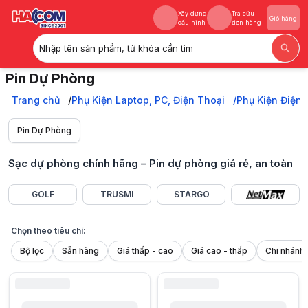
Xây dựng
Tra cứu
Giỏ hàng
cấu hình
đơn hàng
Nhập tên sản phẩm, từ khóa cần tìm
Xây dựng
Tra cứu
Giỏ hàng
Pin Dự Phòng
cấu hình
đơn hàng
Sạc dự phòng chính hãng, đa dạng pin dự phòng từ sạc nhanh đến sạc
Trang chủ
Trang chủ
Phụ Kiện Laptop, PC, Điện Thoại
Phụ Kiện Điện 
Phụ Kiện Laptop, PC, Điện Thoại
Phụ Kiện Điện Thoại, Máy Tính Bảng
Pin Dự Phòng
Pin Dự Phòng
Sạc dự phòng chính hãng – Pin dự phòng giá rẻ, an toàn
GOLF
TRUSMI
STARGO
Chọn theo tiêu chí:
Bộ lọc
Sẵn hàng
Giá thấp - cao
Giá cao - thấp
Trong thời đại thiết bị di động trở thành vật bất ly thân,
sạc dự phòng
k
Một chiếc
pin dự phòng
chất lượng giúp bạn chủ động trong mọi tình 
Công dụng thực tế của sạc dự phòng