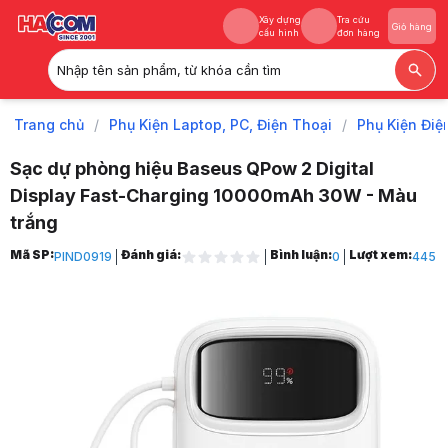
Xây dựng
Tra cứu
Giỏ hàng
cấu hình
đơn hàng
Nhập tên sản phẩm, từ khóa cần tìm
Xây dựng
Tra cứu
Giỏ hàng
cấu hình
đơn hàng
Trang chủ
/
Phụ Kiện Laptop, PC, Điện Thoại
/
Phụ Kiện Điệ
Sạc dự phòng hiệu Baseus QPow 2 Digital
Display Fast-Charging 10000mAh 30W - Màu
trắng
Trang chủ
Mã SP:
Đánh giá:
Bình luận:
Lượt xem:
PIND0919
0
445
1
Phụ Kiện Laptop, PC, Điện Thoại
2
Phụ Kiện Điện Thoại, Máy Tính Bảng
3
Pin Dự Phòng
4
Sạc dự phòng hiệu Baseus QPow 2 Digital Display Fast-Charging 10
5
Hình ảnh và video sản phẩm