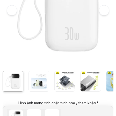
Sạc dự phòng hiệu Baseus QPow 2 Digital Display Fast-Charging 10
Giá niêm yết:
899.000 VND
Giá mua online:
599.000 VND
Tiết kiệm 300.000 VND (-33%)
Giá mua trả góp (6 tháng):
99.834 VND / tháng
Trả góp qua thẻ VISA (12 tháng):
49.917 VND / tháng
Giá đã bao gồm VAT
Mã sản phẩm:
PIND0919
Bảo hành:
12 Tháng
Thương hiệu:
BASEUS
Tình trạng:
Order trước – giao sau
Thêm vào giỏ hàng
Mua ngay
Mua trả góp 0%
Thông số nổi bật
Tên sản phẩm: Sạc dự phòng
Hãng: Baseus
Dung lượng pin: 10000mAh
Công suất: 30W
Màu: Trắng
Thông số kỹ thuật
Tên sản phẩm
Sạc dự phòng
Hãng
Baseus
Hình ảnh mang tính chất minh hoạ / tham khảo !
Dung lượng pin
10000mAh
Công suất
30W
Màu
Trắng