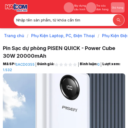
Xây dựng
Tra cứu
Giỏ hàng
cấu hình
đơn hàng
Nhập tên sản phẩm, từ khóa cần tìm
Xây dựng
Tra cứu
Giỏ hàng
cấu hình
đơn hàng
Trang chủ
/
Phụ Kiện Laptop, PC, Điện Thoại
/
Phụ Kiện Điệ
Pin Sạc dự phòng PISEN QUICK - Power Cube
30W 20000mAh
Trang chủ
Mã SP:
Đánh giá:
Bình luận:
Lượt xem:
SACD0355
0
1
1.532
Phụ Kiện Laptop, PC, Điện Thoại
2
Phụ Kiện Điện Thoại, Máy Tính Bảng
3
Pin Dự Phòng
4
Pin Sạc dự phòng PISEN QUICK - Power Cube 30W 20000mAh
5
Hình ảnh và video sản phẩm
Pin Sạc dự phòng PISEN QUICK - Power Cube 30W 20000mAh