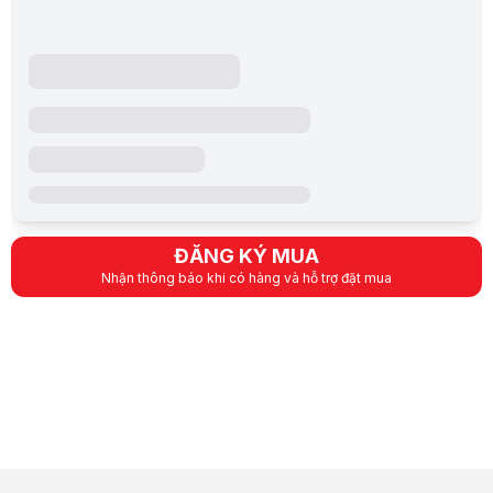
Giúp người dùng dễ dàng theo dõi dung lượng pin còn lại.
Lưu ý:
Bài viết và hình ảnh mang tính tham khảo. Cấu hình và đặc tính
Danh mục:
Pin Dự Phòng
ĐĂNG KÝ MUA
Nhận thông báo khi có hàng và hỗ trợ đặt mua