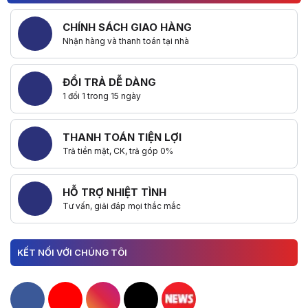
CHÍNH SÁCH GIAO HÀNG
Nhận hàng và thanh toán tại nhà
ĐỔI TRẢ DỄ DÀNG
1 đổi 1 trong 15 ngày
THANH TOÁN TIỆN LỢI
Trả tiền mặt, CK, trả góp 0%
HỖ TRỢ NHIỆT TÌNH
Tư vấn, giải đáp mọi thắc mắc
KẾT NỐI VỚI CHÚNG TÔI
Hacom Facebook
Hacom YouTube
Hacom Instagram
Hacom TikTok