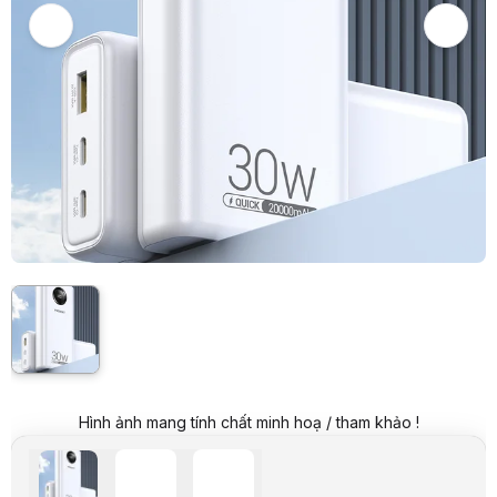
Giá niêm yết:
956.000 VND
Giá mua online:
749.000 VND
Tiết kiệm 207.000 VND (-22%)
Giá mua trả góp (6 tháng):
124.834 VND / tháng
Trả góp qua thẻ VISA (12 tháng):
62.417 VND / tháng
Giá đã bao gồm VAT
Mã sản phẩm:
SACD0355
Bảo hành:
18 Tháng
Thương hiệu:
PISEN
Tình trạng:
Order trước – giao sau
Thêm vào giỏ hàng
Mua ngay
Mua trả góp 0%
Thông số nổi bật
Sạc siêu nhanh có màn hình LED hiển thị chính xác dung lượng p
Dung lượng pin 20000mAh (Chu kỳ sạc 1000 lần, bền gấp 3 lần lõ
Sạc nhanh cho điện thoại, Mac Air, iPhone dòng Pro / Pro Max
Thông số kỹ thuật
Tên sản phẩm
Sạc dự phòng PISEN QUICK Power Cube 20000mAh 
Mã
TS-D337
Hình ảnh mang tính chất minh hoạ / tham khảo !
Input
USB-C1/C2: 5V-3A, 9V-3A, 12V-2.5A, 15V-2A, 20V-1.5
USB-A: 5V-3A, 9V-2A, 12V-1.5A, 10V-2.25A