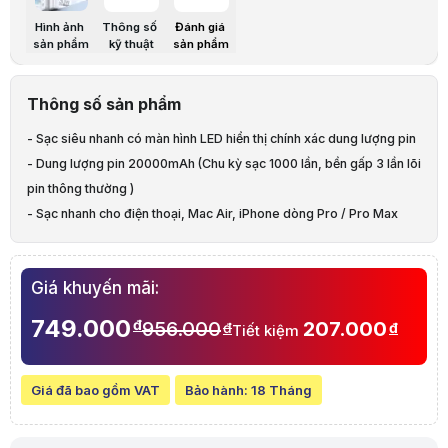
Output
USB-C1/C2: 5V-3A, 9V-3A, 12V-2.5A, 15V-2A, 20V-1.5
Hình ảnh
Thông số
Đánh giá
Công suất (Max) : 30W
sản phẩm
kỹ thuật
sản phẩm
Dung lượng
20000mAh (Chu kỳ sạc 1000 lần, bền gấp 3 lần lõi pin
Thông số sản phẩm
Kích thước
150x70x29mm
- Sạc siêu nhanh có màn hình LED hiển thị chính xác dung lượng pin
- Dung lượng pin 20000mAh (Chu kỳ sạc 1000 lần, bền gấp 3 lần lõi
Trọng lượng
450g
pin thông thường )
- Sạc nhanh cho điện thoại, Mac Air, iPhone dòng Pro / Pro Max
Chức năng
Sạc nhanh 2 chiều (Sạc vào cho lõi Pin và sạc ra cho 
Kèm theo gói dịch vụ bảo hiểm 46 Tỷ
Giá khuyến mãi:
Mô tả sản phẩm
749.000
Sạc nhanh hai chiều
đ
956.000
207.000
đ
đ
Tiết kiệm
Cho phép sạc nhanh cho cả pin dự phòng và thiết bị kết nối, tiết kiệm 
Dung lượng lớn
Với 20.000mAh, có thể sạc nhiều lần cho điện thoại thông minh, máy 
Giá đã bao gồm VAT
Bảo hành:
18 Tháng
Thiết kế bền bỉ
Chu kỳ sạc lên đến 1.000 lần, tăng độ bền so với các pin thông thường
Màn hình LED tiện lợi