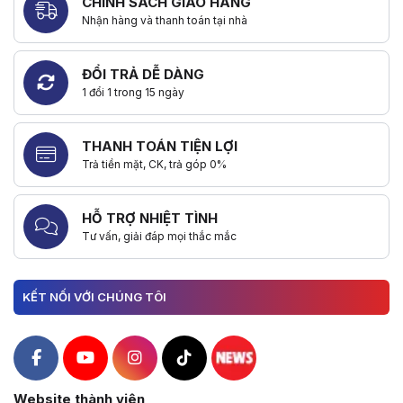
CHÍNH SÁCH GIAO HÀNG
Nhận hàng và thanh toán tại nhà
ĐỔI TRẢ DỄ DÀNG
1 đổi 1 trong 15 ngày
THANH TOÁN TIỆN LỢI
Trả tiền mặt, CK, trả góp 0%
HỖ TRỢ NHIỆT TÌNH
Tư vấn, giải đáp mọi thắc mắc
KẾT NỐI VỚI CHÚNG TÔI
Hacom Facebook
Hacom YouTube
Hacom Instagram
Hacom TikTok
Website thành viên