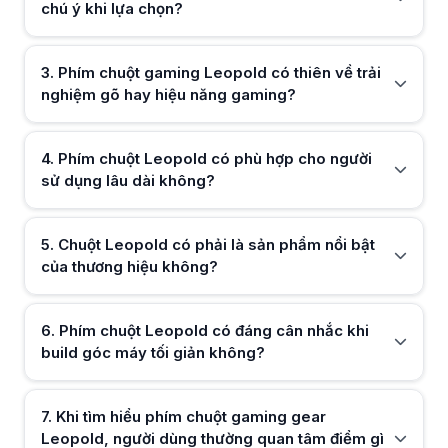
Khi tìm hiểu phím chuột gaming gear Leopold, người dùng thường quan
chú ý khi lựa chọn?
Hữu ích (
0
)
Leopold nổi tiếng build cao cấp và keycap PBT dày; mang lại trải nghi
Bàn phím Leopold có gì khiến người dùng đánh giá cao về chất lượng
Leopold chú trọng độ chắc chắn, hoàn thiện tỉ mỉ; mang lại cảm giá
3
.
Phím chuột gaming Leopold có thiên về trải
Ai là người nên ưu tiên chọn phím chuột gaming gear Leopold?
nghiệm gõ hay hiệu năng gaming?
Hữu ích (
0
)
Phù hợp dân văn phòng, coder; Leopold hướng đến người cần trải ng
Trong trường hợp nào nên chọn Leopold thay vì các dòng thiên gami
Khi ưu tiên build, keycap và cảm giác gõ; Leopold là lựa chọn nổi bật
4
.
Phím chuột Leopold có phù hợp cho người
sử dụng lâu dài không?
Hữu ích (
0
)
5
.
Chuột Leopold có phải là sản phẩm nổi bật
của thương hiệu không?
Hữu ích (
0
)
6
.
Phím chuột Leopold có đáng cân nhắc khi
build góc máy tối giản không?
Hữu ích (
0
)
7
.
Khi tìm hiểu phím chuột gaming gear
Leopold, người dùng thường quan tâm điểm gì
Hữu ích (
0
)