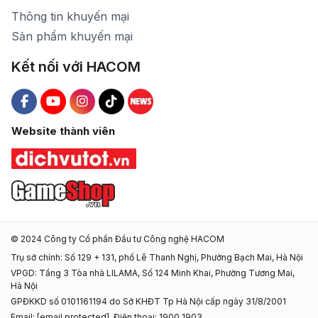
Thông tin khuyến mại
Sản phẩm khuyến mại
Kết nối với HACOM
Hacom Facebook
Hacom YouTube
Hacom Instagram
Hacom TikTok
Website thành viên
© 2024 Công ty Cổ phần Đầu tư Công nghệ HACOM
Trụ sở chính: Số 129 + 131, phố Lê Thanh Nghị, Phường Bạch Mai, Hà Nội
VPGD: Tầng 3 Tòa nhà LILAMA, Số 124 Minh Khai, Phường Tương Mai,
Hà Nội
GPĐKKD số 0101161194 do Sở KHĐT Tp Hà Nội cấp ngày 31/8/2001
Email:
[email protected]
, Điện thoại: 1900 1903