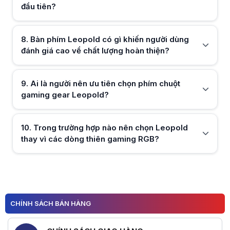
đầu tiên?
8
.
Bàn phím Leopold có gì khiến người dùng
đánh giá cao về chất lượng hoàn thiện?
Hữu ích (
0
)
9
.
Ai là người nên ưu tiên chọn phím chuột
gaming gear Leopold?
Hữu ích (
0
)
10
.
Trong trường hợp nào nên chọn Leopold
thay vì các dòng thiên gaming RGB?
Hữu ích (
0
)
Hữu ích (
0
)
CHÍNH SÁCH BÁN HÀNG