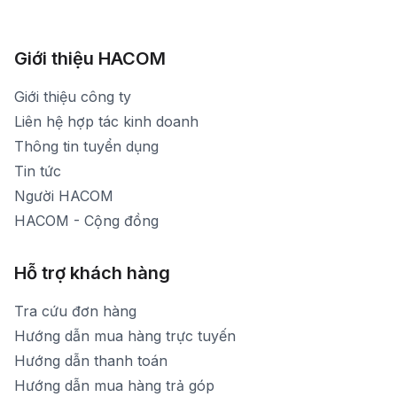
Xem bản đồ đường đi
783 Phan Văn Trị - Hạnh Thông - TP. Hồ Chí Minh
[email protected]
1900 1903 (máy lẻ 161) - (028)73000322
Hình ảnh thực tế từ showroom
Thời gian mở cửa: Từ 8h30-20h30 hàng ngày
[email protected]
Xem bản đồ đường đi
Giới thiệu HACOM
Thời gian mở cửa: Từ 8h30-19h hàng ngày
1900 1903 (máy lẻ 159) -(028)73000322
Thời gian nghỉ trưa: Từ 12h-13h30 hàng ngày
Giới thiệu công ty
1900 1903 (máy lẻ 160)
[email protected]
Liên hệ hợp tác kinh doanh
Thời gian mở cửa: Từ 8h30-20h hàng ngày
Thông tin tuyển dụng
Tin tức
Người HACOM
HACOM - Cộng đồng
Hỗ trợ khách hàng
Tra cứu đơn hàng
Hướng dẫn mua hàng trực tuyến
Hướng dẫn thanh toán
Hướng dẫn mua hàng trả góp