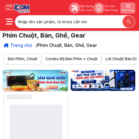
Xây dựng
Tra cứu
cấu hình
đơn hàng
Giỏ hàng
Nhập tên sản phẩm, từ khóa cần tìm
Xây dựng
Tra cứu
Phím Chuột, Bàn, Ghế, Gear
cấu hình
đơn hàng
Giỏ hàng
Săn Phím Chuột Gaming Gear chính hãng, cập nhật các mẫu Mới Nhất 
Trang chủ
Trang chủ
Phím Chuột, Bàn, Ghế, Gear
Phím Chuột, Bàn, Ghế, Gear
Bàn Phím, Chuột
Combo Bộ Bàn Phím + Chuột
Lót Chuột/ Bàn Di 