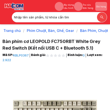
Xây dựng
Tra cứu
Giỏ hàng
cấu hình
đơn hàng
Nhập tên sản phẩm, từ khóa cần tìm
Xây dựng
Tra cứu
Giỏ hàng
cấu hình
đơn hàng
Trang chủ
/
Phím Chuột, Bàn, Ghế, Gear
/
Bàn Phím, Chuột
Bàn phím cơ LEOPOLD FC750RBT White Grey
Red Switch (Kết nối USB C + Bluetooth 5.1)
Trang chủ
Mã SP:
Đánh giá:
Bình luận:
Lượt xem:
KBLP0367
0
1
2.922
Phím Chuột, Bàn, Ghế, Gear
2
Bàn Phím, Chuột
3
Bàn Phím Máy Tính
4
Bàn Phím Cơ
5
Bàn phím cơ LEOPOLD FC750RBT White Grey Red Switch (Kết nối USB C
6