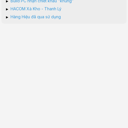
▸
Build PC nhận chiết khấu "khủng"
▸
HACOM Xả Kho - Thanh Lý
▸
Hàng Hiệu đã qua sử dụng