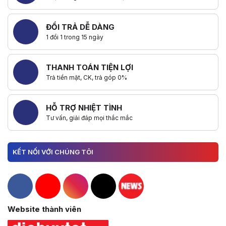
ĐỔI TRẢ DỄ DÀNG
1 đổi 1 trong 15 ngày
THANH TOÁN TIỆN LỢI
Trả tiền mặt, CK, trả góp 0%
HỖ TRỢ NHIỆT TÌNH
Tư vấn, giải đáp mọi thắc mắc
KẾT NỐI VỚI CHÚNG TÔI
Hacom Facebook
Hacom YouTube
Hacom Instagram
Hacom TikTok
Website thành viên