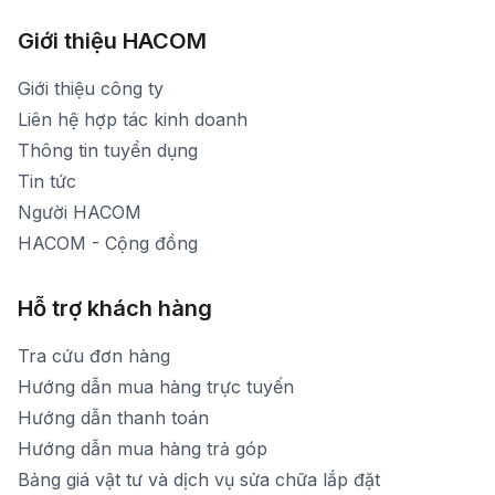
Hình ảnh thực tế từ showroom
Thời gian mở cửa: Từ 8h30-20h30 hàng ngày
[email protected]
Xem bản đồ đường đi
Giới thiệu HACOM
Thời gian mở cửa: Từ 8h30-19h hàng ngày
1900 1903 (máy lẻ 159) -(028)73000322
Thời gian nghỉ trưa: Từ 12h-13h30 hàng ngày
Giới thiệu công ty
1900 1903 (máy lẻ 160)
[email protected]
Liên hệ hợp tác kinh doanh
Thời gian mở cửa: Từ 8h30-20h hàng ngày
Thông tin tuyển dụng
Tin tức
Người HACOM
HACOM - Cộng đồng
Hỗ trợ khách hàng
Tra cứu đơn hàng
Hướng dẫn mua hàng trực tuyến
Hướng dẫn thanh toán
Hướng dẫn mua hàng trả góp
Bảng giá vật tư và dịch vụ sửa chữa lắp đặt