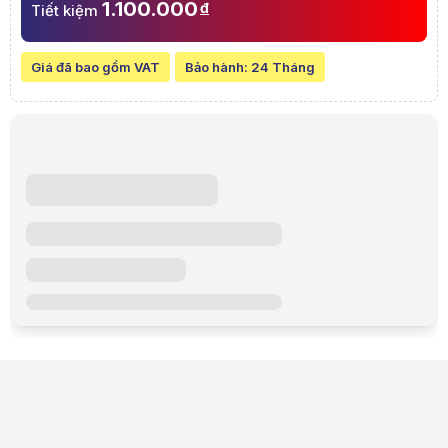
1.100.000
đ
Tiết kiệm
Giá đã bao gồm VAT
Bảo hành:
24 Tháng