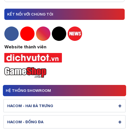
KẾT NỐI VỚI CHÚNG TÔI
Hacom Facebook
Hacom YouTube
Hacom Instagram
Hacom TikTok
Website thành viên
HỆ THỐNG SHOWROOM
+
HACOM - HAI BÀ TRƯNG
131 Lê Thanh Nghị - Bạch Mai - Hà Nội
+
HACOM - ĐỐNG ĐA
Hình ảnh thực tế từ showroom