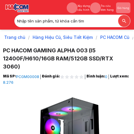
Xây dựng
Tra cứu
Giỏ hàng
cấu hình
đơn hàng
Nhập tên sản phẩm, từ khóa cần tìm
Xây dựng
Tra cứu
Giỏ hàng
cấu hình
đơn hàng
Trang chủ
/
Hàng Hiệu Cũ, Siêu Tiết Kiệm
/
PC HACOM Cũ
/
PC HACOM GAMING ALPHA 003 (I5
12400F/H610/16GB RAM/512GB SSD/RTX
3060)
Trang chủ
Mã SP:
Đánh giá:
Bình luận:
Lượt xem:
PCGM00008
0
1
8.276
Hàng Hiệu Cũ, Siêu Tiết Kiệm
2
PC HACOM Cũ
3
PC GAMING Lắp Ráp
4
PC HACOM GAMING ALPHA 003 (I5 12400F/H610/16GB RAM/512GB SS
5
Hình ảnh và video sản phẩm