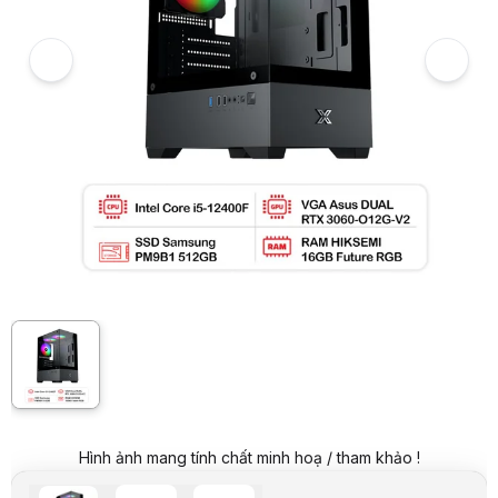
PC HACOM GAMING ALPHA 003 (I5 12400F/H610/16GB RAM/512GB SS
Giá niêm yết:
25.999.000 VND
Giá khuyến mại:
18.999.000 VND
Tiết kiệm 7.000.000 VND (-27%)
Giá mua online:
19.699.000 VND
Tiết kiệm 6.300.000 VND (-24%)
Giá mua trả góp (6 tháng):
3.283.167 VND / tháng
Trả góp qua thẻ VISA (12 tháng):
1.641.584 VND / tháng
Giá đã bao gồm VAT
Mã sản phẩm:
PCGM00008
Bảo hành:
theo từng linh kiện
Thương hiệu:
HACOM
Tình trạng:
Order trước – giao sau
Thêm vào giỏ hàng
Mua ngay
Mua trả góp 0%
Thông số nổi bật
CPU: I5-12400F
Mainboard: H610
RAM: 16GB (1x16) bus 3200
VGA: RTX 3060 12GB
SSD: 512GB M2 PCIe NVME
PSU: 650W
Lưu ý: Trong trường hợp hết linh kiện, HACOM sẽ thay đổi linh ki
Thông số kỹ thuật
Hình ảnh mang tính chất minh hoạ / tham khảo !
Tên sản phẩm
CPU Intel Core i5-12400F (Tray)