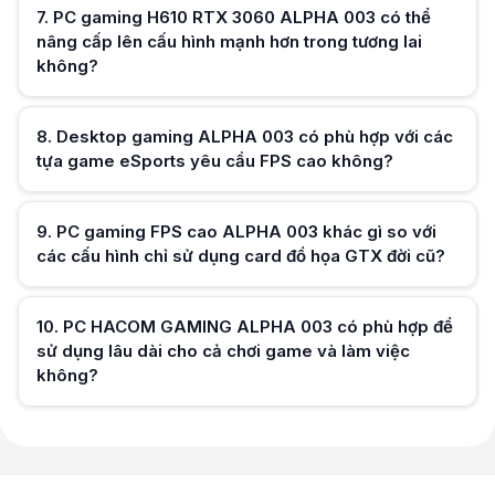
7
.
PC gaming H610 RTX 3060 ALPHA 003 có thể
nâng cấp lên cấu hình mạnh hơn trong tương lai
không?
Hữu ích (
0
)
8
.
Desktop gaming ALPHA 003 có phù hợp với các
tựa game eSports yêu cầu FPS cao không?
Hữu ích (
0
)
9
.
PC gaming FPS cao ALPHA 003 khác gì so với
các cấu hình chỉ sử dụng card đồ họa GTX đời cũ?
Hữu ích (
0
)
10
.
PC HACOM GAMING ALPHA 003 có phù hợp để
sử dụng lâu dài cho cả chơi game và làm việc
không?
Hữu ích (
0
)