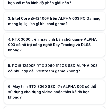
Có. Ngoài chơi game, RTX 3060 còn hỗ trợ tăng tốc nhiều phần mềm chỉn
hợp với màn hình độ phân giải nào?
PC gaming H610 RTX 3060 ALPHA 003 có thể nâng cấp lên cấu hình mạ
Có. Tùy theo bo mạch chủ và bộ nguồn đi kèm, người dùng có thể nân
Desktop gaming ALPHA 003 có phù hợp với các tựa game eSports yêu
3
.
Intel Core i5-12400F trên ALPHA 003 PC Gaming
Hữu ích (
0
)
Có. Cấu hình này đủ khả năng đạt mức FPS cao trong nhiều tựa game eSp
mang lại lợi ích gì khi chơi game?
PC gaming FPS cao ALPHA 003 khác gì so với các cấu hình chỉ sử dụn
RTX 3060 mang lại hiệu năng đồ họa cao hơn, hỗ trợ Ray Tracing và D
PC HACOM GAMING ALPHA 003 có phù hợp để sử dụng lâu dài cho cả 
Hữu ích (
0
)
Có. Sự kết hợp giữa Intel Core i5-12400F, RTX 3060 và SSD dung lượng 
4
.
RTX 3060 trên máy tính bàn chơi game ALPHA
003 có hỗ trợ công nghệ Ray Tracing và DLSS
không?
Hữu ích (
0
)
5
.
PC i5 12400F RTX 3060 512GB SSD ALPHA 003
có phù hợp để livestream game không?
Hữu ích (
0
)
6
.
Máy tính RTX 3060 SSD lớn ALPHA 003 có thể
sử dụng cho dựng video hoặc thiết kế đồ họa
không?
Hữu ích (
0
)