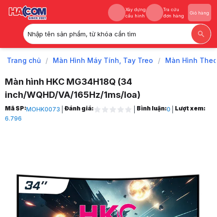
Xây dựng
Tra cứu
Giỏ hàng
cấu hình
đơn hàng
Nhập tên sản phẩm, từ khóa cần tìm
Xây dựng
Tra cứu
Giỏ hàng
cấu hình
đơn hàng
Trang chủ
/
Màn Hình Máy Tính, Tay Treo
/
Màn Hình The
Màn hình HKC MG34H18Q (34
inch/WQHD/VA/165Hz/1ms/loa)
Trang chủ
Mã SP:
Đánh giá:
Bình luận:
Lượt xem:
MOHK0073
0
1
6.796
Màn Hình Máy Tính, Tay Treo
2
Màn Hình Theo Hãng
3
Màn Hình HKC
4
Màn hình HKC MG34H18Q (34 inch/WQHD/VA/165Hz/1ms/loa)
5
Hình ảnh và video sản phẩm
Màn hình HKC MG34H18Q (34 inch/WQHD/VA/165Hz/1ms/loa)