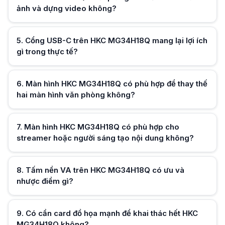
ảnh và dựng video không?
Có. HKC MG34H18Q hỗ trợ USB-C PD 65W giúp kết nối thuận tiện với Mac
Màn hình HKC MG34H18Q có phù hợp cho lập trình viên không?
Có. HKC MG34H18Q cung cấp không gian hiển thị lớn giúp lập trình viên t
Hữu ích (
0
)
Màn hình HKC MG34H18Q có dùng lâu dài được không?
5
.
Cổng USB-C trên HKC MG34H18Q mang lại lợi ích
HKC MG34H18Q có khả năng đáp ứng tốt nhu cầu trong nhiều năm đối vớ
gì trong thực tế?
HKC MG34H18Q phù hợp với nhóm người dùng nào nhất?
HKC MG34H18Q phù hợp với người dùng muốn kết hợp Gaming, Streaming, C
Hữu ích (
0
)
Màn hình HKC MG34H18Q có phù hợp để xem phim và giải trí không?
6
.
Màn hình HKC MG34H18Q có phù hợp để thay thế
Có. Tỷ lệ 21:9 trên HKC MG34H18Q gần với định dạng điện ảnh phổ biến n
hai màn hình văn phòng không?
Hữu ích (
0
)
7
.
Màn hình HKC MG34H18Q có phù hợp cho
streamer hoặc người sáng tạo nội dung không?
Hữu ích (
0
)
8
.
Tấm nền VA trên HKC MG34H18Q có ưu và
nhược điểm gì?
Hữu ích (
0
)
9
.
Có cần card đồ họa mạnh để khai thác hết HKC
MG34H18Q không?