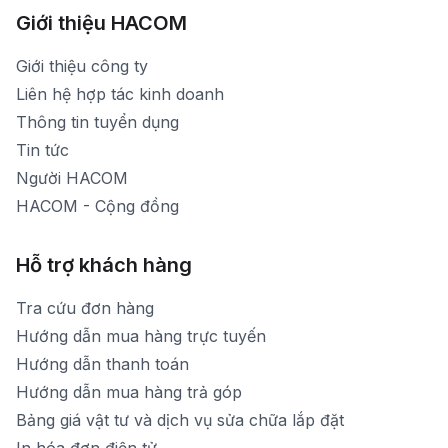
[email protected]
Xem bản đồ đường đi
Giới thiệu HACOM
Thời gian mở cửa: Từ 8h30-19h hàng ngày
1900 1903 (máy lẻ 159) -(028)73000322
Thời gian nghỉ trưa: Từ 12h-13h30 hàng ngày
Giới thiệu công ty
1900 1903 (máy lẻ 160)
[email protected]
Liên hệ hợp tác kinh doanh
Thời gian mở cửa: Từ 8h30-20h hàng ngày
Thông tin tuyển dụng
Tin tức
Người HACOM
HACOM - Cộng đồng
Hỗ trợ khách hàng
Tra cứu đơn hàng
Hướng dẫn mua hàng trực tuyến
Hướng dẫn thanh toán
Hướng dẫn mua hàng trả góp
Bảng giá vật tư và dịch vụ sửa chữa lắp đặt