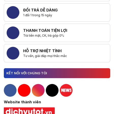
ĐỔI TRẢ DỄ DÀNG
1 đổi 1 trong 15 ngày
THANH TOÁN TIỆN LỢI
Trả tiền mặt, CK, trả góp 0%
HỖ TRỢ NHIỆT TÌNH
Tư vấn, giải đáp mọi thắc mắc
KẾT NỐI VỚI CHÚNG TÔI
Hacom Facebook
Hacom YouTube
Hacom Instagram
Hacom TikTok
Website thành viên