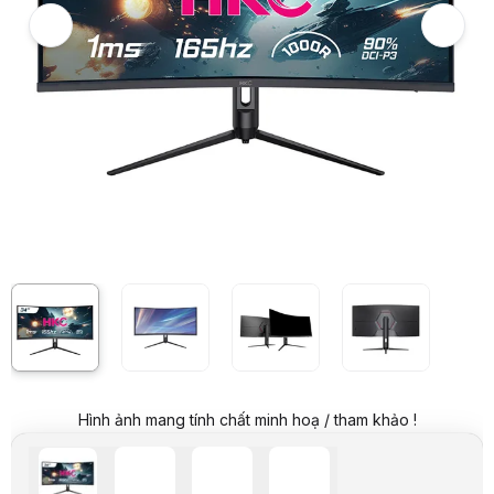
Video review chi tiết Màn hình HKC MG34H18Q (34 inch/WQHD/VA/16
Giá niêm yết:
7.499.000 VND
Giá khuyến mại:
6.099.000 VND
Tiết kiệm 1.400.000 VND (-19%)
Giá mua online:
6.399.000 VND
Tiết kiệm 1.100.000 VND (-15%)
Hình ảnh mang tính chất minh hoạ / tham khảo !
Giá mua trả góp (6 tháng):
1.066.500 VND / tháng
Trả góp qua thẻ VISA (12 tháng):
533.250 VND / tháng
Giá đã bao gồm VAT