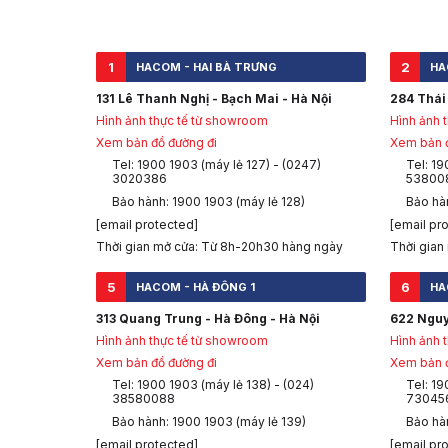
1
2
HACOM - HAI BÀ TRƯNG
HA
131 Lê Thanh Nghị - Bạch Mai - Hà Nội
284 Thái 
Hình ảnh thực tế từ showroom
Hình ảnh 
Xem bản đồ đường đi
Xem bản đ
Tel: 1900 1903 (máy lẻ 127) - (0247)
Tel: 19
3020386
53800
Bảo hành: 1900 1903 (máy lẻ 128)
Bảo hàn
[email protected]
[email pr
Thời gian mở cửa: Từ 8h-20h30 hàng ngày
Thời gian
5
6
HACOM - HÀ ĐÔNG 1
HA
313 Quang Trung - Hà Đông - Hà Nội
622 Nguy
Hình ảnh thực tế từ showroom
Hình ảnh 
Xem bản đồ đường đi
Xem bản đ
Tel: 1900 1903 (máy lẻ 138) - (024)
Tel: 19
38580088
73045
Bảo hành: 1900 1903 (máy lẻ 139)
Bảo hà
[email protected]
[email pr