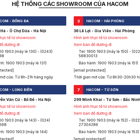
HỆ THỐNG CÁC SHOWROOM CỦA HACOM
3
COM - ĐỐNG ĐA
HACOM - HẢI PHÒNG
Hà - Ô Chợ Dừa - Hà Nội
36 Lê Lợi - Gia Viên - Hải Phòng
thực tế từ showroom
Hình ảnh thực tế từ showroom
ồ đường đi
Xem bản đồ đường đi
00 1903 (máy lẻ 130) - (0243)
Tel: 1900 1903 (máy lẻ 150) - (022
88
58830013
h: 1900 1903 (máy lẻ 131)
Bảo hành: 1900 1903 (máy lẻ 151)
otected]
[email protected]
 mở cửa: Từ 8h-21h hàng ngày
Thời gian mở cửa: Từ 8h30-20h30 h
7
COM - LONG BIÊN
HACOM - TỪ SƠN
ễn Văn Cừ - Bồ Đề - Hà Nội
299 Minh Khai - Từ Sơn - Bắc Nin
thực tế từ showroom
Hình ảnh thực tế từ showroom
ồ đường đi
Xem bản đồ đường đi
00 1903 (máy lẻ 143) - (024)
Tel: 1900 1903 (máy lẻ 152) - (022
668
27304286
nh: 1900 1903 (máy lẻ 144)
Bảo hành: 1900 1903 (máy lẻ 153)
otected]
[email protected]