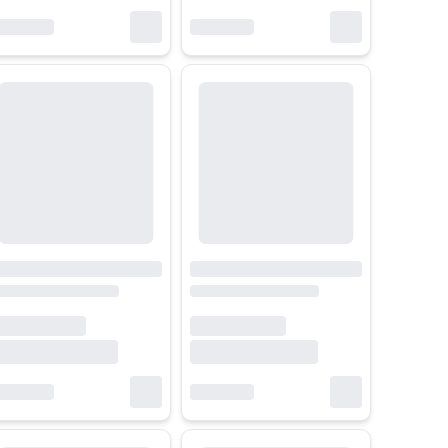
oặc muốn chạy nhiều SSD NVMe, dòng B hoặc Z cấp cao sẽ phù hợp hơn. 
hiệm sử dụng. Người làm việc với livestream hay âm thanh càng cần các
số người dùng. Mini-ITX phù hợp với người thích hệ thống nhỏ nhưng có
gười làm việc chuyên nghiệp có thể ưu tiên thiết kế tối giản, hệ thốn
ao cấp.
rực quan dễ thao tác. ASUS có nhiều dòng sản phẩm phù hợp mọi phân kh
c dòng PRO, MAG, MPG hay MEG của MSI đáp ứng tốt nhu cầu từ văn phòn
ản VRM dày và kết nối hiện đại. ASRock lại nổi bật nhờ chiến lược giá
HACOM – một trong những hệ thống bán lẻ công nghệ uy tín nhất Việt N
test máy, cập nhật BIOS và tối ưu hiệu năng. HACOM còn có chính sách 