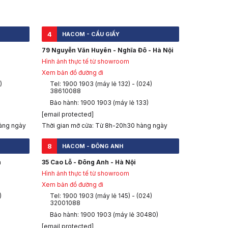
4
HACOM - CẦU GIẤY
79 Nguyễn Văn Huyên - Nghĩa Đô - Hà Nội
Hình ảnh thực tế từ showroom
Xem bản đồ đường đi
)
Tel: 1900 1903 (máy lẻ 132) - (024)
38610088
Bảo hành: 1900 1903 (máy lẻ 133)
[email protected]
àng ngày
Thời gian mở cửa: Từ 8h-20h30 hàng ngày
8
HACOM - ĐÔNG ANH
h
35 Cao Lỗ - Đông Anh - Hà Nội
Hình ảnh thực tế từ showroom
Xem bản đồ đường đi
)
Tel: 1900 1903 (máy lẻ 145) - (024)
32001088
Bảo hành: 1900 1903 (máy lẻ 30480)
[email protected]