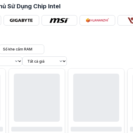
hủ Sử Dụng Chip Intel
Số khe cắm RAM
của một bộ PC, nơi kết nối và đồng bộ toàn bộ linh kiện như CPU Intel,
tel tương thích là bắt buộc, bởi mỗi dòng CPU chỉ hoạt động với một số
khả năng hỗ trợ công nghệ mới. Dưới đây là những ưu điểm nổi bật giúp
 rộng rãi là khả năng tương thích cực tốt với các dòng CPU Intel qua 
, bo mạch chủ Intel có dải sản phẩm rất rộng, trải dài từ các dòng H
ghệ hiện đại như RAM DDR5, PCIe 4.0 và PCIe 5.0 cho SSD hoặc GPU, cũ
ctor