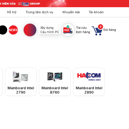
Hỗ trợ
Trung tâm dịch vụ
Khuyến mãi
Tài khoản
0
Xây dựng
Tra cứu
Giỏ hàng
NEWS
Cấu hình PC
Đơn hàng
agram
TikTok
 giá tốt. Mua ngay tại HACOM!
Mainboard Intel
Mainboard Intel
Mainboard Intel
Z790
B760
Z890