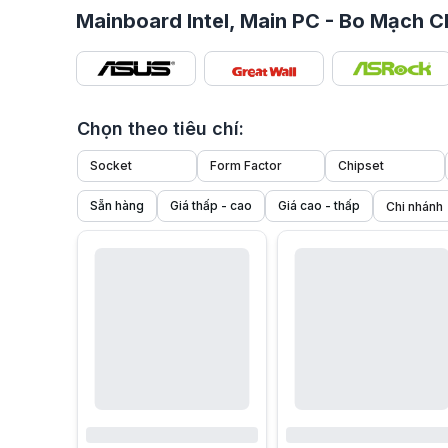
Mainboard Intel, Main PC - Bo Mạch C
Chọn theo tiêu chí:
Socket
Form Factor
Chipset
Sẵn hàng
Giá thấp - cao
Giá cao - thấp
1. Mainboard Intel là gì? Vai trò của bo mạch chủ trong PC
Mainboard Intel
hay bo mạch chủ Intel là nền tảng trung tâm 
Khi build một bộ PC chạy CPU Intel, việc chọn đúng main In
2. Ưu điểm khi sử dụng bo mạch chủ Intel
Bo mạch chủ Intel được tin dùng nhờ sự ổn định, bền bỉ và 
2.1 Hiệu năng ổn định và khả năng tương thích cao
Một trong những lý do khiến Mainboard Intel được ưa chuộng
2.2 Đa dạng lựa chọn cho từng nhu cầu sử dụng
Khác với nhiều hệ sinh thái mainboard bị bó hẹp phân khúc
2.3 Hỗ trợ công nghệ tiên tiến, nâng cấp linh hoạt
Các dòng main Intel thế hệ mới được trang bị nhiều công n
3. Phân loại mainboard Intel theo socket, chipset và form fa