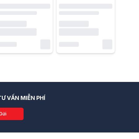
Ư VẤN MIỄN PHÍ
Gửi