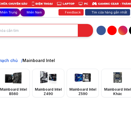
Feedback
Tìm cửa hàng gần nhất
Miền Trung
Miền Nam
Facebook
YouTube
Inst
 Gigabyte, MSI,... sử dụng Chipset Intel H610, B760, Z790,... mới nhất,
mạch chủ
Mainboard Intel
Mainboard Intel
Mainboard Intel
Mainboard Intel
Mainboard Intel
B560
Z490
Z590
Khác