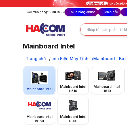
Gọi mua hàng:
1900.1903
Mua hàng online
Miền bắc
Mainboard Intel
Mainboard Intel, Main PC - Bo Mạch Chủ chính hãng từ Asus,
Trang chủ
Trang chủ
Linh Kiện Máy Tính
Mainboard - Bo 
Linh Kiện Máy Tính
Mainboard - Bo mạch chủ
Mainboard Intel
Mainboard Intel
Mainboard Intel
Mainboard Intel
H510
H610
Mainboard Intel
Mainboard Intel
B860
H810