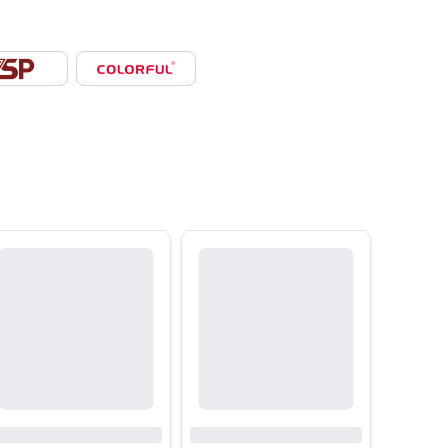
 RAM, card đồ họa, ổ cứng, nguồn và các thiết bị ngoại vi. Đây là bộ ph
 socket và chipset nhất định. Một bo mạch chủ phù hợp giúp hệ thống đạ
 nền tảng Intel phù hợp với nhiều nhu cầu từ văn phòng đến gaming.
nhiều thế hệ. Nhờ sử dụng chuẩn socket và chipset đồng bộ, bo mạch chủ
-series phổ thông dành cho văn phòng, B-series cân bằng hiệu năng ch
ng như WiFi 6/6E và LAN tốc độ cao. Nhờ đó, người dùng có thể dễ dàn