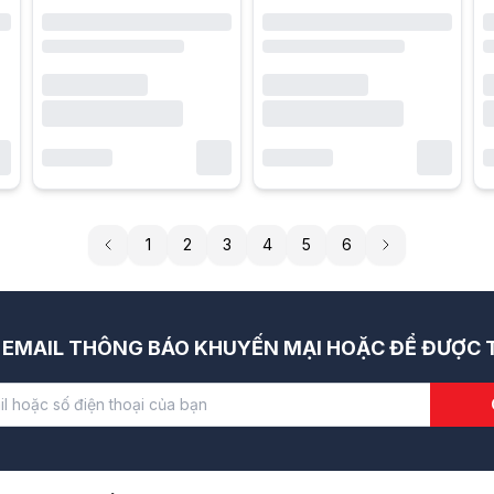
1
2
3
4
5
6
EMAIL THÔNG BÁO KHUYẾN MẠI HOẶC ĐỂ ĐƯỢC T