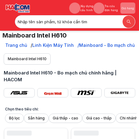
Xây dựng
Tra cứu
Giỏ hàng
cấu hình
đơn hàng
Nhập tên sản phẩm, từ khóa cần tìm
Xây dựng
Tra cứu
Giỏ hàng
Mainboard Intel H610
cấu hình
đơn hàng
Mua Mainboard Intel H610 chính hãng, giá tốt tại HACOM. Đa dạng m
Trang chủ
Trang chủ
Linh Kiện Máy Tính
Mainboard - Bo mạch chủ
Linh Kiện Máy Tính
Mainboard - Bo mạch chủ
Mainboard Intel H610
Mainboard Intel
Mainboard Intel H610
Mainboard Intel H610 - Bo mạch chủ chính hãng |
HACOM
Chọn theo tiêu chí:
Bộ lọc
Sẵn hàng
Giá thấp - cao
Giá cao - thấp