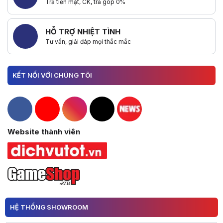
Trả tiền mặt, CK, trả góp 0%
HỖ TRỢ NHIỆT TÌNH
Tư vấn, giải đáp mọi thắc mắc
KẾT NỐI VỚI CHÚNG TÔI
Hacom Facebook
Hacom YouTube
Hacom Instagram
Hacom TikTok
Website thành viên
HỆ THỐNG SHOWROOM