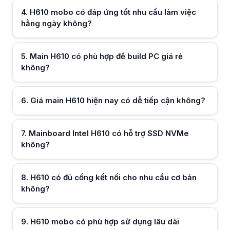
H610 mobo được thiết kế tối ưu cho vận hành ổn định, phù hợp sử dụn
4
.
H610 mobo có đáp ứng tốt nhu cầu làm việc
Nên mua mainboard H610 tại HACOM vì lý do gì?
hằng ngày không?
Hữu ích (
0
)
Mua mainboard H610 tại HACOM giúp đảm bảo hàng chính hãng, giá rõ
5
.
Main H610 có phù hợp để build PC giá rẻ
không?
Hữu ích (
0
)
6
.
Giá main H610 hiện nay có dễ tiếp cận không?
Hữu ích (
0
)
7
.
Mainboard Intel H610 có hỗ trợ SSD NVMe
không?
Hữu ích (
0
)
8
.
H610 có đủ cổng kết nối cho nhu cầu cơ bản
không?
Hữu ích (
0
)
9
.
H610 mobo có phù hợp sử dụng lâu dài