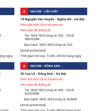
4
HACOM - CẦU GIẤY
79 Nguyễn Văn Huyên - Nghĩa Đô - Hà Nội
Hình ảnh thực tế từ showroom
Xem bản đồ đường đi
)
Tel: 1900 1903 (máy lẻ 132) - (024)
38610088
Bảo hành: 1900 1903 (máy lẻ 133)
[email protected]
àng ngày
Thời gian mở cửa: Từ 8h-20h30 hàng ngày
8
HACOM - ĐÔNG ANH
h
35 Cao Lỗ - Đông Anh - Hà Nội
Hình ảnh thực tế từ showroom
Xem bản đồ đường đi
)
Tel: 1900 1903 (máy lẻ 145) - (024)
32001088
Bảo hành: 1900 1903 (máy lẻ 30480)
[email protected]
g ngày
Thời gian mở cửa: Từ 9h-18h30 hàng ngày