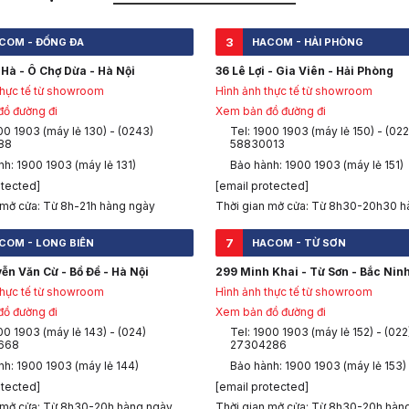
3
COM - ĐỐNG ĐA
HACOM - HẢI PHÒNG
Hà - Ô Chợ Dừa - Hà Nội
36 Lê Lợi - Gia Viên - Hải Phòng
thực tế từ showroom
Hình ảnh thực tế từ showroom
ồ đường đi
Xem bản đồ đường đi
00 1903 (máy lẻ 130) - (0243)
Tel: 1900 1903 (máy lẻ 150) - (022
88
58830013
h: 1900 1903 (máy lẻ 131)
Bảo hành: 1900 1903 (máy lẻ 151)
otected]
[email protected]
 mở cửa: Từ 8h-21h hàng ngày
Thời gian mở cửa: Từ 8h30-20h30 h
7
COM - LONG BIÊN
HACOM - TỪ SƠN
ễn Văn Cừ - Bồ Đề - Hà Nội
299 Minh Khai - Từ Sơn - Bắc Nin
thực tế từ showroom
Hình ảnh thực tế từ showroom
ồ đường đi
Xem bản đồ đường đi
00 1903 (máy lẻ 143) - (024)
Tel: 1900 1903 (máy lẻ 152) - (022
668
27304286
nh: 1900 1903 (máy lẻ 144)
Bảo hành: 1900 1903 (máy lẻ 153)
otected]
[email protected]
 mở cửa: Từ 8h30-20h hàng ngày
Thời gian mở cửa: Từ 8h30-20h hàn