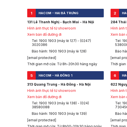
1
2
HACOM - HAI BÀ TRƯNG
HA
131 Lê Thanh Nghị - Bạch Mai - Hà Nội
284 Thái 
Hình ảnh thực tế từ showroom
Hình ảnh 
Xem bản đồ đường đi
Xem bản đ
Tel: 1900 1903 (máy lẻ 127) - (0247)
Tel: 19
3020386
53800
Bảo hành: 1900 1903 (máy lẻ 128)
Bảo hàn
[email protected]
[email pr
Thời gian mở cửa: Từ 8h-20h30 hàng ngày
Thời gian
5
6
HACOM - HÀ ĐÔNG 1
HA
313 Quang Trung - Hà Đông - Hà Nội
622 Nguy
Hình ảnh thực tế từ showroom
Hình ảnh 
Xem bản đồ đường đi
Xem bản đ
Tel: 1900 1903 (máy lẻ 138) - (024)
Tel: 19
38580088
73045
Bảo hành: 1900 1903 (máy lẻ 139)
Bảo hà
[email protected]
[email pr
Thời gian mở cửa: Từ 8h00-20h30 hàng ngày
Thời gian