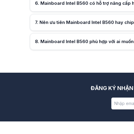
6
.
Mainboard Intel B560 có hỗ trợ nâng cấp 
Hữu ích (
0
)
7
.
Nên ưu tiên Mainboard Intel B560 hay chi
Hữu ích (
0
)
8
.
Mainboard Intel B560 phù hợp với ai muốn
Hữu ích (
0
)
Hữu ích (
0
)
ĐĂNG KÝ NHẬN 