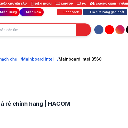
Feedback
Tìm cửa hàng gần nhất
Miền Trung
Miền Nam
Facebook
YouTube
Inst
CPU Intel Gen 10/11, RAM DDR4 tốc độ cao, PCIe 4.0. Xây dựng PC Gami
mạch chủ
Mainboard Intel
Mainboard Intel B560
iá rẻ chính hãng | HACOM