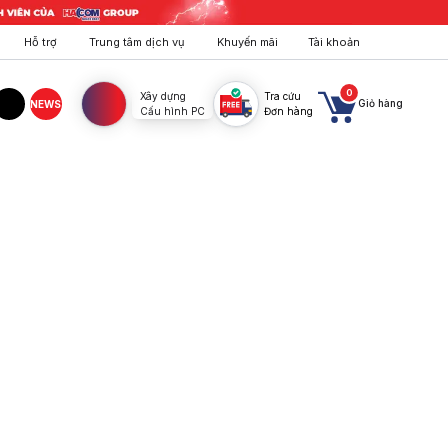
Hỗ trợ
Trung tâm dịch vụ
Khuyến mãi
Tài khoản
0
Xây dựng
Tra cứu
Giỏ hàng
NEWS
Cấu hình PC
Đơn hàng
agram
TikTok
ng giá rẻ, hiệu năng ổn định.