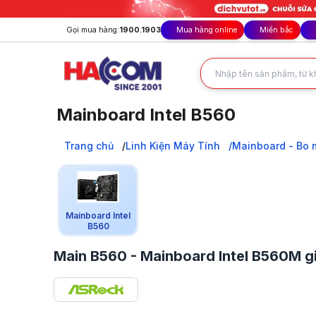
Gọi mua hàng:
1900.1903
Mua hàng online
Miền bắc
Mainboard Intel B560
Mainboard Intel B560M/B560 chính hãng tại HACOM: Hỗ trợ 
Trang chủ
Trang chủ
Linh Kiện Máy Tính
Mainboard - Bo 
Linh Kiện Máy Tính
Mainboard - Bo mạch chủ
Mainboard Intel
Mainboard Intel B560
Mainboard Intel
B560
Main B560 - Mainboard Intel B560M g