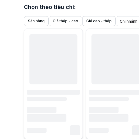
Chọn theo tiêu chí:
Sẵn hàng
Giá thấp - cao
Giá cao - thấp
Main B560
là một trong những dòng mainboard mới nhất được 
Những ưu điểm nổi bật của dòng Main B560
Hiệu suất hoạt động của Main B560
Main B560
được xây dựng với mục tiêu cung cấp hiệu suất 
Main B560 MSI MAG Torpedo
Khả năng kết nối và cổng giao tiếp của Main B560
Main B560 cung cấp nhiều cổng giao tiếp để kết nối với các
Main B560 hỗ trợ đa GPU
Mainboard B560 hỗ trợ công nghệ NVIDIA SLI và AMD CrossF
Tính năng bảo mật và quản lý của mainboard B560
Mainboard B560
tích hợp các tính năng bảo mật như Secur
Quản lý nhiệt
Main B560M
đi kèm với các tính năng quản lý nhiệt hiệu q
Main B560 ASRock Steel Legend
Main B560 cho chất lượng hiệu năng âm thanh vượt trội
Mainboard B560 thường được trang bị chip âm thanh cao cấp
Tính tương thích và mở rộng của Main B560M
Main B560M tương thích với các vi xử lý Intel Core thế hệ 
Nhìn chung, main B560 là một sản phẩm mạnh mẽ và đa năng