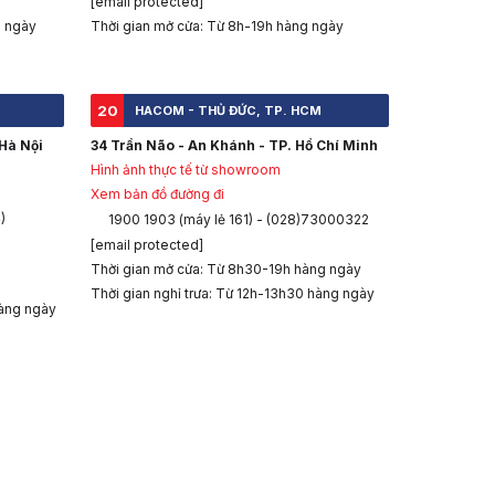
[email protected]
g ngày
Thời gian mở cửa: Từ 8h-19h hàng ngày
20
HACOM - THỦ ĐỨC, TP. HCM
Hà Nội
34 Trần Não - An Khánh - TP. Hồ Chí Minh
Hình ảnh thực tế từ showroom
Xem bản đồ đường đi
)
1900 1903 (máy lẻ 161) - (028)73000322
[email protected]
Thời gian mở cửa: Từ 8h30-19h hàng ngày
Thời gian nghỉ trưa: Từ 12h-13h30 hàng ngày
àng ngày