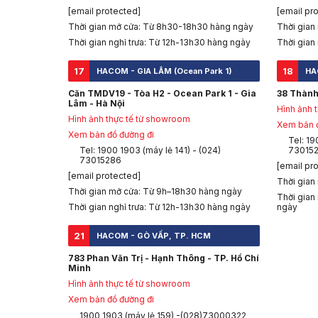
[email protected]
[email pr
Thời gian mở cửa: Từ 8h30-18h30 hàng ngày
Thời gian
Thời gian nghỉ trưa: Từ 12h-13h30 hàng ngày
Thời gian
17
18
HACOM - GIA LÂM (Ocean Park 1)
HA
Căn TMDV19 - Tòa H2 - Ocean Park 1 - Gia
38 Thành
Lâm - Hà Nội
Hình ảnh 
Hình ảnh thực tế từ showroom
Xem bản đ
Xem bản đồ đường đi
Tel: 19
Tel: 1900 1903 (máy lẻ 141) - (024)
73015
73015286
[email pr
[email protected]
Thời gian
Thời gian mở cửa: Từ 9h–18h30 hàng ngày
Thời gian
Thời gian nghỉ trưa: Từ 12h-13h30 hàng ngày
ngày
21
HACOM - GÒ VẤP, TP. HCM
783 Phan Văn Trị - Hạnh Thông - TP. Hồ Chí
Minh
Hình ảnh thực tế từ showroom
Xem bản đồ đường đi
1900 1903 (máy lẻ 159) -(028)73000322