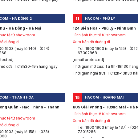
11
COM - HÀ ĐÔNG 2
HACOM - PHỦ LÝ
hú - Hà Đông - Hà Nội
124 Biên Hòa - Phủ Lý - Ninh Bình
thực tế từ showroom
Hình ảnh thực tế từ showroom
ồ đường đi
Xem bản đồ đường đi
00 1903 (máy lẻ 140) - (024)
Tel: 1900 1903 (máy lẻ 155) - (022
868
67302868
otected]
[email protected]
 mở cửa: Từ 8h30-19h hàng ngày
Thời gian mở cửa: Từ 9h-18h30 hàn
Thời gian nghỉ trưa: Từ 12h-13h30 h
15
COM - THANH HÓA
HACOM - HOÀNG MAI
Long Quân - Hạc Thành - Thanh
805 Giải Phóng - Tương Mai - Hà 
Hình ảnh thực tế từ showroom
thực tế từ showroom
Xem bản đồ đường đi
ồ đường đi
Tel: 1900 1903 (máy lẻ 137) - (02
00 1903 (máy lẻ 158) - (023)
73015286
868