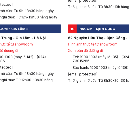
[email protected]
otected]
Thời gian mở cửa: Từ 8h30-19h hàn
 mở cửa: Từ 9h-18h30 hàng ngày
 nghỉ trưa: Từ 12h-13h30 hàng ngày
19
COM - GIA LÂM 2
HACOM - ĐỊNH CÔNG
 Trung - Gia Lâm - Hà Nội
62 Nguyễn Hữu Thọ - Định Công - 
thực tế từ showroom
Hình ảnh thực tế từ showroom
ồ đường đi
Xem bản đồ đường đi
00 1903 (máy lẻ 142) - (024)
Tel: 1900 1903 (máy lẻ 135) - (024
286
73015286
otected]
Bảo hành: 1900 1903 (máy lẻ 136)
 mở cửa: Từ 9h-18h30 hàng ngày
[email protected]
 nghỉ trưa: Từ 12h00-13h30 hàng
Thời gian mở cửa: Từ 8h30-20h30 h