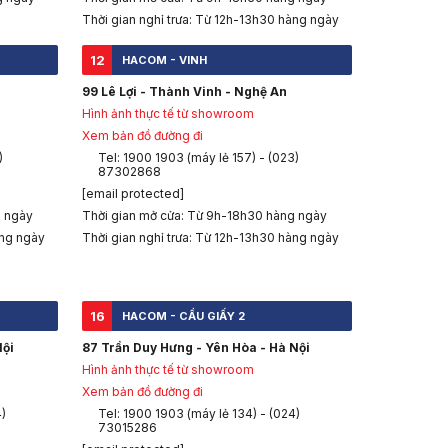
Thời gian nghỉ trưa: Từ 12h-13h30 hàng ngày
12
HACOM - VINH
99 Lê Lợi - Thành Vinh - Nghệ An
Hình ảnh thực tế từ showroom
Xem bản đồ đường đi
)
Tel: 1900 1903 (máy lẻ 157) - (023)
87302868
[email protected]
g ngày
Thời gian mở cửa: Từ 9h-18h30 hàng ngày
àng ngày
Thời gian nghỉ trưa: Từ 12h-13h30 hàng ngày
16
HACOM - CẦU GIẤY 2
Nội
87 Trần Duy Hưng - Yên Hòa - Hà Nội
Hình ảnh thực tế từ showroom
Xem bản đồ đường đi
4)
Tel: 1900 1903 (máy lẻ 134) - (024)
73015286