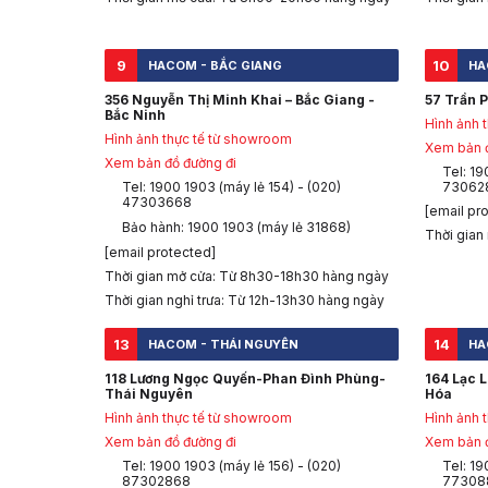
9
10
HACOM - BẮC GIANG
HA
356 Nguyễn Thị Minh Khai – Bắc Giang -
57 Trần P
Bắc Ninh
Hình ảnh 
Hình ảnh thực tế từ showroom
Xem bản đ
Xem bản đồ đường đi
Tel: 19
Tel: 1900 1903 (máy lẻ 154) - (020)
73062
47303668
[email pr
Bảo hành: 1900 1903 (máy lẻ 31868)
Thời gian
[email protected]
Thời gian mở cửa: Từ 8h30-18h30 hàng ngày
Thời gian nghỉ trưa: Từ 12h-13h30 hàng ngày
13
14
HACOM - THÁI NGUYÊN
HA
118 Lương Ngọc Quyến-Phan Đình Phùng-
164 Lạc 
Thái Nguyên
Hóa
Hình ảnh thực tế từ showroom
Hình ảnh 
Xem bản đồ đường đi
Xem bản đ
Tel: 1900 1903 (máy lẻ 156) - (020)
Tel: 19
87302868
77308