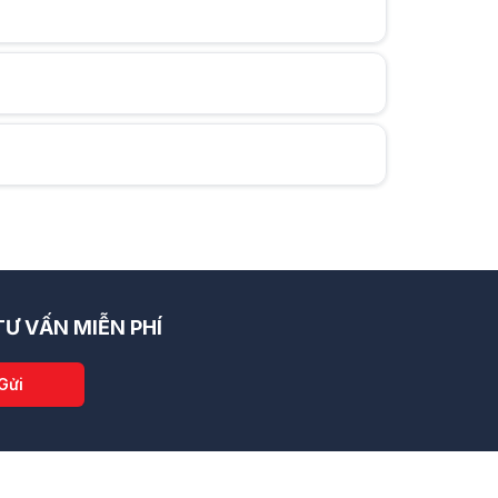
Ư VẤN MIỄN PHÍ
Gửi