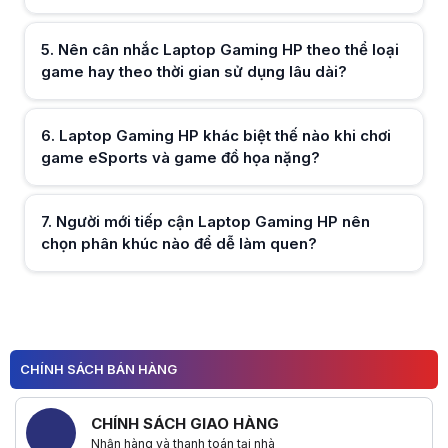
Hữu ích (
0
)
5
.
Nên cân nhắc Laptop Gaming HP theo thể loại
game hay theo thời gian sử dụng lâu dài?
Hữu ích (
0
)
6
.
Laptop Gaming HP khác biệt thế nào khi chơi
game eSports và game đồ họa nặng?
Hữu ích (
0
)
7
.
Người mới tiếp cận Laptop Gaming HP nên
chọn phân khúc nào để dễ làm quen?
Hữu ích (
0
)
CHÍNH SÁCH BÁN HÀNG
Hữu ích (
0
)
CHÍNH SÁCH GIAO HÀNG
Nhận hàng và thanh toán tại nhà