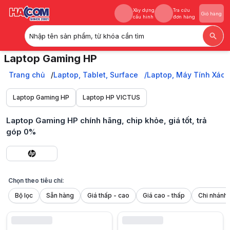
Xây dựng
Tra cứu
Giỏ hàng
cấu hình
đơn hàng
Nhập tên sản phẩm, từ khóa cần tìm
Xây dựng
Tra cứu
Giỏ hàng
Laptop Gaming HP
cấu hình
đơn hàng
Laptop Gaming HP chính hãng, cấu hình cực mạnh, chip xử lý khỏe, c
Trang chủ
Trang chủ
Laptop, Tablet, Surface
Laptop, Máy Tính Xách
Laptop, Tablet, Surface
Laptop, Máy Tính Xách Tay
Laptop Gaming HP
Laptop HP VICTUS
Laptop HP
Laptop Gaming HP
Laptop Gaming HP chính hãng, chip khỏe, giá tốt, trả
góp 0%
Chọn theo tiêu chí:
Bộ lọc
Sẵn hàng
Giá thấp - cao
Giá cao - thấp
Là thương hiệu đã đứng vững bao năm qua trong vị thế top đầu thị tr
- Thiết kế độc đáo, nổi bật