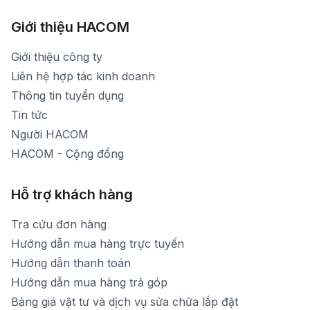
Hình ảnh thực tế từ showroom
Thời gian mở cửa: Từ 8h30-20h30 hàng ngày
[email protected]
Xem bản đồ đường đi
Giới thiệu HACOM
Thời gian mở cửa: Từ 8h30-19h hàng ngày
1900 1903 (máy lẻ 159) -(028)73000322
Thời gian nghỉ trưa: Từ 12h-13h30 hàng ngày
Giới thiệu công ty
1900 1903 (máy lẻ 160)
[email protected]
Liên hệ hợp tác kinh doanh
Thời gian mở cửa: Từ 8h30-20h hàng ngày
Thông tin tuyển dụng
Tin tức
Người HACOM
HACOM - Cộng đồng
Hỗ trợ khách hàng
Tra cứu đơn hàng
Hướng dẫn mua hàng trực tuyến
Hướng dẫn thanh toán
Hướng dẫn mua hàng trả góp
Bảng giá vật tư và dịch vụ sửa chữa lắp đặt