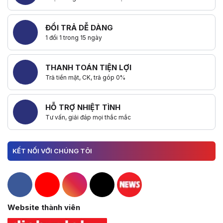
ĐỔI TRẢ DỄ DÀNG
1 đổi 1 trong 15 ngày
THANH TOÁN TIỆN LỢI
Trả tiền mặt, CK, trả góp 0%
HỖ TRỢ NHIỆT TÌNH
Tư vấn, giải đáp mọi thắc mắc
KẾT NỐI VỚI CHÚNG TÔI
Hacom Facebook
Hacom YouTube
Hacom Instagram
Hacom TikTok
Website thành viên