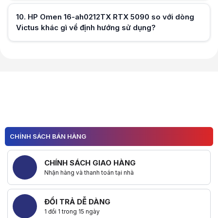
Hữu ích (
0
)
10
.
HP Omen 16-ah0212TX RTX 5090 so với dòng
Victus khác gì về định hướng sử dụng?
Hữu ích (
0
)
Hữu ích (
0
)
CHÍNH SÁCH BÁN HÀNG
CHÍNH SÁCH GIAO HÀNG
Nhận hàng và thanh toán tại nhà
ĐỔI TRẢ DỄ DÀNG
1 đổi 1 trong 15 ngày