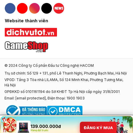
Hacom Facebook
Hacom YouTube
Hacom Instagram
Hacom TikTok
Website thành viên
© 2024 Công ty Cổ phần Đầu tư Công nghệ HACOM
Trụ sở chính: Số 129 + 131, phố Lê Thanh Nghị, Phường Bạch Mai, Hà Nội
VPGD: Tầng 3 Tòa nhà LILAMA, Số 124 Minh Khai, Phường Tương Mai,
Hà Nội
GPĐKKD số 0101161194 do Sở KHĐT Tp Hà Nội cấp ngày 31/8/2001
Email:
[email protected]
, Điện thoại: 1900 1903
139.000.000đ
ĐĂNG KÝ MUA
Hàng đặt trước