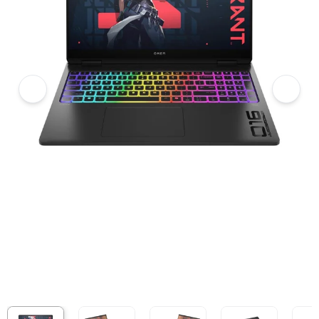
6
Laptop HP Gaming Omen 16-ah0212TX (C1WR1PA) (U9 275HX/64GB RA
7
Hình ảnh và video sản phẩm
Laptop HP Gaming Omen 16-ah0212TX (C1WR1PA) (U9 275HX/64GB R
Giá niêm yết:
149.999.000 VND
Giá mua online:
139.000.000 VND
Tiết kiệm 10.999.000 VND (-7%)
Giá mua trả góp (6 tháng):
23.166.667 VND / tháng
Trả góp qua thẻ VISA (12 tháng):
11.583.334 VND / tháng
Giá đã bao gồm VAT
Mã sản phẩm:
LAHP0309
Bảo hành:
12 Tháng
Thương hiệu:
HP
Tình trạng:
Order trước – giao sau
Thêm vào giỏ hàng
Mua ngay
Mua trả góp 0%
Thông số nổi bật
Bộ vi xử lý: Intel® Core™ Ultra 9 275HX
Bộ nhớ: RAM 64GB DDR5 5600MHz (2 khe SO-DIMM, hỗ trợ nâng c
Ổ cứng: 2TB SSD PCIe® Gen4 NVMe™ Performance M.2
Card màn hình: VGA NVIDIA GeForce RTX™ 5090 24GB GDDR7
Màn hình: 16 inch 2.5K (2560 x 1600) OLED UWVA, 240Hz, VRR, 
Keyboard Full-size RGB Per-Key, có phím số, khung phím RGB, hỗ t
Pin: 6 Cell 83Wh Li-ion