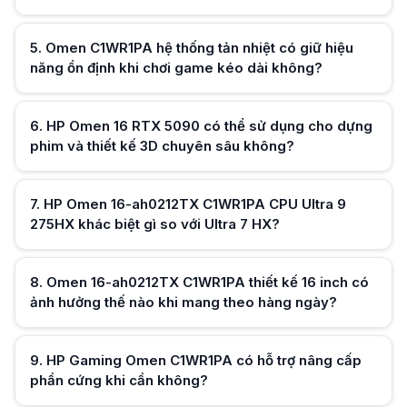
Hữu ích (
0
)
5
.
Omen C1WR1PA hệ thống tản nhiệt có giữ hiệu
năng ổn định khi chơi game kéo dài không?
Hữu ích (
0
)
6
.
HP Omen 16 RTX 5090 có thể sử dụng cho dựng
phim và thiết kế 3D chuyên sâu không?
Hữu ích (
0
)
7
.
HP Omen 16-ah0212TX C1WR1PA CPU Ultra 9
275HX khác biệt gì so với Ultra 7 HX?
Hữu ích (
0
)
8
.
Omen 16-ah0212TX C1WR1PA thiết kế 16 inch có
ảnh hưởng thế nào khi mang theo hàng ngày?
Hữu ích (
0
)
9
.
HP Gaming Omen C1WR1PA có hỗ trợ nâng cấp
phần cứng khi cần không?