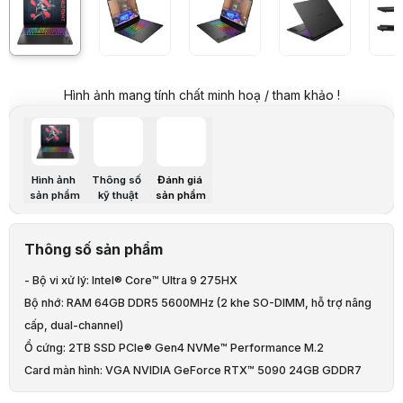
Trọng lượng: 2.77 kg
Màu sắc: Shadow Black
Hệ điều hành: Windows 11 Home
Thông số kỹ thuật
CPU
Intel® Core™ Ultra 9 275HX (24 nhân, 24 luồng, xung 
Hình ảnh mang tính chất minh hoạ / tham khảo !
RAM
64GB DDR5 5600MHz (2 khe SO-DIMM, hỗ trợ nâng cấp
Ổ cứng
2TB PCIe® Gen4 NVMe™ Performance M.2 SSD
Hình ảnh
Thông số
Đánh giá
sản phẩm
kỹ thuật
sản phẩm
NVIDIA® GeForce RTX™ 5090 24GB GDDR7
Card đồ họa
AI TOPs: 1.824 AI TOPs
Thông số sản phẩm
- Bộ vi xử lý: Intel® Core™ Ultra 9 275HX
Màn hình
16 inch 2.5K (2560 x 1600) OLED UWVA, 240Hz, VRR, 40
Bộ nhớ: RAM 64GB DDR5 5600MHz (2 khe SO-DIMM, hỗ trợ nâng
cấp, dual-channel)
1x HDMI 2.1, 1 x RJ-45 LAN, 1 x USB-A 10Gbps
1x combo audio 3.5mm
Ổ cứng: 2TB SSD PCIe® Gen4 NVMe™ Performance M.2
2x Thunderbolt™ 4 (USB-C 40Gbps, DP 2.1, PD, Sleep 
Card màn hình: VGA NVIDIA GeForce RTX™ 5090 24GB GDDR7
Cổng giao tiếp
1x USB-A 10Gbps
Màn hình: 16 inch 2.5K (2560 x 1600) OLED UWVA, 240Hz, VRR,
1x AC Smart Pin