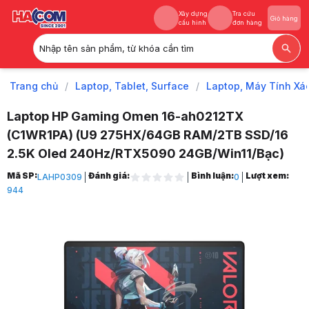
Xây dựng
Tra cứu
Giỏ hàng
cấu hình
đơn hàng
Nhập tên sản phẩm, từ khóa cần tìm
Xây dựng
Tra cứu
Giỏ hàng
cấu hình
đơn hàng
Trang chủ
/
Laptop, Tablet, Surface
/
Laptop, Máy Tính Xá
Laptop HP Gaming Omen 16-ah0212TX
(C1WR1PA) (U9 275HX/64GB RAM/2TB SSD/16
2.5K Oled 240Hz/RTX5090 24GB/Win11/Bạc)
Trang chủ
Mã SP:
Đánh giá:
Bình luận:
Lượt xem:
LAHP0309
0
1
944
Laptop, Tablet, Surface
2
Laptop, Máy Tính Xách Tay
3
Laptop HP
4
Laptop Gaming HP
5
Laptop HP Omen