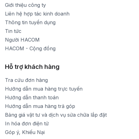
Thời gian nghỉ trưa: Từ 12h-13h30 hàng ngày
Giới thiệu công ty
1900 1903 (máy lẻ 160)
[email protected]
Liên hệ hợp tác kinh doanh
Thời gian mở cửa: Từ 8h30-20h hàng ngày
Thông tin tuyển dụng
Tin tức
Người HACOM
HACOM - Cộng đồng
Hỗ trợ khách hàng
Tra cứu đơn hàng
Hướng dẫn mua hàng trực tuyến
Hướng dẫn thanh toán
Hướng dẫn mua hàng trả góp
Bảng giá vật tư và dịch vụ sửa chữa lắp đặt
In hóa đơn điện tử
Góp ý, Khiếu Nại