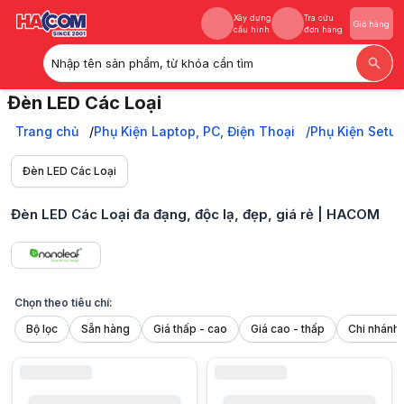
Xây dựng
Tra cứu
Giỏ hàng
cấu hình
đơn hàng
Nhập tên sản phẩm, từ khóa cần tìm
Xây dựng
Tra cứu
Giỏ hàng
Đèn LED Các Loại
cấu hình
đơn hàng
Đèn LED trang trí các loại đa dạng, độc lạ, cực đẹp. Vừa tạo điểm nh
Trang chủ
Trang chủ
Phụ Kiện Laptop, PC, Điện Thoại
Phụ Kiện Setu
Phụ Kiện Laptop, PC, Điện Thoại
Phụ Kiện Setup Bàn Làm Việc
Đèn LED Các Loại
Phụ Kiện Góc Gaming
Đèn LED Các Loại
Đèn LED Các Loại đa đạng, độc lạ, đẹp, giá rẻ | HACOM
Chọn theo tiêu chí:
Bộ lọc
Sẵn hàng
Giá thấp - cao
Giá cao - thấp