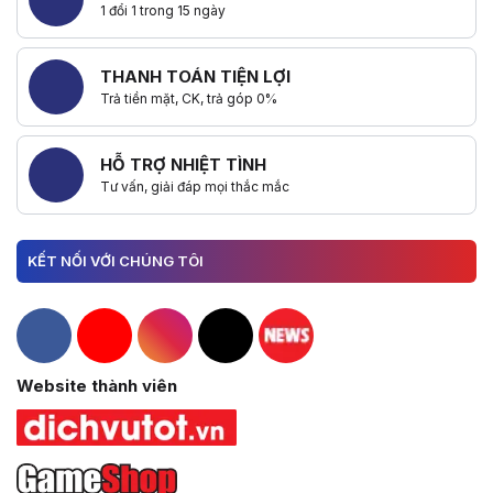
1 đổi 1 trong 15 ngày
THANH TOÁN TIỆN LỢI
Trả tiền mặt, CK, trả góp 0%
HỖ TRỢ NHIỆT TÌNH
Tư vấn, giải đáp mọi thắc mắc
KẾT NỐI VỚI CHÚNG TÔI
Hacom Facebook
Hacom YouTube
Hacom Instagram
Hacom TikTok
Website thành viên