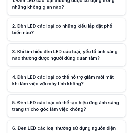
1
.
Đèn LED các loại thường được sử dụng trong
Một số đèn LED các loại được thiết kế để chiếu sáng gián tiếp hoặc p
những không gian nào?
Đèn LED các loại có thể tạo hiệu ứng ánh sáng trang trí cho góc làm 
Nhiều mẫu đèn LED các loại được sử dụng để tạo ánh sáng nền hoặc 
Đèn LED các loại thường sử dụng nguồn điện nào?
2
.
Đèn LED các loại có những kiểu lắp đặt phổ
Tùy thiết kế, đèn LED các loại có thể sử dụng nguồn USB, adapter hoặ
Đèn LED các loại có thể kết hợp với hệ thống bàn làm việc hoặc góc
biến nào?
Nhiều người dùng bố trí đèn LED các loại cùng bàn máy tính, màn hìn
Đèn LED các loại có ảnh hưởng đến tiêu thụ điện năng không?
Hữu ích (
0
)
So với nhiều loại đèn truyền thống, đèn LED các loại thường có mức tiê
3
.
Khi tìm hiểu đèn LED các loại, yếu tố ánh sáng
nào thường được người dùng quan tâm?
Hữu ích (
0
)
4
.
Đèn LED các loại có thể hỗ trợ giảm mỏi mắt
khi làm việc với máy tính không?
Hữu ích (
0
)
5
.
Đèn LED các loại có thể tạo hiệu ứng ánh sáng
trang trí cho góc làm việc không?
Hữu ích (
0
)
6
.
Đèn LED các loại thường sử dụng nguồn điện