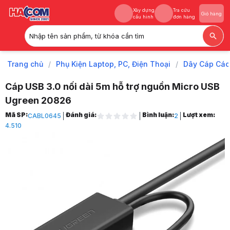
Xây dựng
Tra cứu
Giỏ hàng
cấu hình
đơn hàng
Nhập tên sản phẩm, từ khóa cần tìm
Xây dựng
Tra cứu
Giỏ hàng
cấu hình
đơn hàng
Trang chủ
/
Phụ Kiện Laptop, PC, Điện Thoại
/
Dây Cáp Các
Cáp USB 3.0 nối dài 5m hỗ trợ nguồn Micro USB
Ugreen 20826
Trang chủ
Mã SP:
Đánh giá:
Bình luận:
Lượt xem:
CABL0645
2
1
4.510
Phụ Kiện Laptop, PC, Điện Thoại
2
Dây Cáp Các Loại
3
Cáp USB
4
Cáp USB 3.0 nối dài 5m hỗ trợ nguồn Micro USB Ugreen 20826
5
Hình ảnh và video sản phẩm
Cáp USB 3.0 nối dài 5m hỗ trợ nguồn Micro USB Ugreen 20826