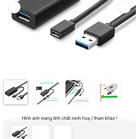
Giá niêm yết:
499.000 VND
Giá mua online:
379.000 VND
Tiết kiệm 120.000 VND (-24%)
Giá mua trả góp (6 tháng):
63.167 VND / tháng
Trả góp qua thẻ VISA (12 tháng):
31.584 VND / tháng
Giá đã bao gồm VAT
Mã sản phẩm:
CABL0645
Bảo hành:
18 Tháng
Thương hiệu:
UGREEN
Tình trạng:
Order trước – giao sau
Thêm vào giỏ hàng
Mua ngay
Mua trả góp 0%
Thông số nổi bật
Tính năng: Kéo dài cổng kết nối USB 3.0
Input: USB 3.0 Male
Output: USB 3.0 Female
Cổng Micro USB cấp nguồn phụ 5V.
Tương thích: USB 3.0, 2.0, 1.1
Tốc độ truyền tải dữ liệu: 5Gbps (max)
Chất liệu: Lõi đồng, bọc nhựa, chân tiếp xúc mạ vàng 24K
Chiều dài cáp: 5M
Thông số kỹ thuật
Hình ảnh mang tính chất minh hoạ / tham khảo !
Giao tiếp
Input: USB 3.0 Male Output: USB 3.0 Female
Chất liệu
Lõi đồng, bọc nhựa, chân tiếp xúc mạ vàng 24K
Màu sắc
Đen