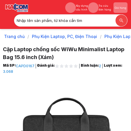
Xây dựng
Tra cứu
Giỏ hàng
cấu hình
đơn hàng
Nhập tên sản phẩm, từ khóa cần tìm
Xây dựng
Tra cứu
Giỏ hàng
cấu hình
đơn hàng
Trang chủ
/
Phụ Kiện Laptop, PC, Điện Thoại
/
Phụ Kiện Lap
Cặp Laptop chống sốc WiWu Minimalist Laptop
Bag 15.6 inch (Xám)
Trang chủ
Mã SP:
Đánh giá:
Bình luận:
Lượt xem:
CAPD0167
2
1
3.068
Phụ Kiện Laptop, PC, Điện Thoại
2
Phụ Kiện Laptop
3
Balo, cặp, túi chống sốc
4
Cặp Xách Laptop
5
Cặp Laptop chống sốc WiWu Minimalist Laptop Bag 15.6 inch màu xá
6