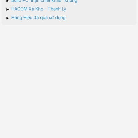
▸
Build PC nhận chiết khấu "khủng"
▸
HACOM Xả Kho - Thanh Lý
▸
Hàng Hiệu đã qua sử dụng