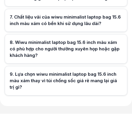
Hữu ích (
0
)
7
.
Chất liệu vải của wiwu minimalist laptop bag 15.6
inch màu xám có bền khi sử dụng lâu dài?
Hữu ích (
0
)
8
.
Wiwu minimalist laptop bag 15.6 inch màu xám
có phù hợp cho người thường xuyên họp hoặc gặp
khách hàng?
Hữu ích (
0
)
9
.
Lựa chọn wiwu minimalist laptop bag 15.6 inch
màu xám thay vì túi chống sốc giá rẻ mang lại giá
trị gì?
Hữu ích (
0
)
Hữu ích (
0
)