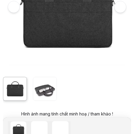
Hình ảnh và video sản phẩm
Cặp Laptop chống sốc WiWu Minimalist Laptop Bag 15.6 inch màu xá
Giá niêm yết:
449.000 VND
Giá mua online:
199.000 VND
Tiết kiệm 250.000 VND (-56%)
Giá mua trả góp (6 tháng):
33.167 VND / tháng
Trả góp qua thẻ VISA (12 tháng):
16.584 VND / tháng
Giá đã bao gồm VAT
Mã sản phẩm:
CAPD0167
Thương hiệu:
WIWU
Tình trạng:
Order trước – giao sau
Thêm vào giỏ hàng
Mua ngay
Mua trả góp 0%
Thông số kỹ thuật
Thương hiệu
WiWu
Dòng sản phẩm
Cặp xách, chống sốc
Chất liệu
Vải, chống sốc
Mô tả sản phẩm
WiWu Minimalist Laptop Bag 15.6 inch Xám
là mẫu cặp laptop được 
Thiết kế hiện đại với gam màu xám thanh lịch
WiWu Minimalist Laptop Bag nổi bật với tông màu xám trung tính, tạo
Những điểm nổi bật của WiWu Minimalist Laptop Bag 15.6 inch Xám
Hình ảnh mang tính chất minh hoạ / tham khảo !
Bảo vệ laptop với lớp chống sốc
Sản phẩm được trang bị lớp đệm chống sốc nhằm giảm ảnh hưởng từ 
Thiết kế dành cho laptop 15.6 inch