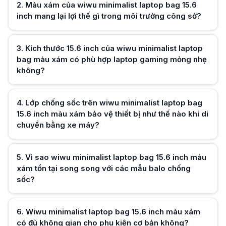
Wiwu minimalist laptop bag 15.6 inch màu xám có đủ không gian cho p
2
.
Màu xám của wiwu minimalist laptop bag 15.6
Wiwu minimalist laptop bag 15.6 inch màu xám phù hợp mang theo sạc v
inch mang lại lợi thế gì trong môi trường công sở?
Chất liệu vải của wiwu minimalist laptop bag 15.6 inch màu xám có bền 
Wiwu minimalist laptop bag 15.6 inch màu xám sử dụng chất liệu vải dà
Hữu ích (
0
)
Wiwu minimalist laptop bag 15.6 inch màu xám có phù hợp cho người 
3
.
Kích thước 15.6 inch của wiwu minimalist laptop
Wiwu minimalist laptop bag 15.6 inch màu xám với thiết kế trơn và màu s
bag màu xám có phù hợp laptop gaming mỏng nhẹ
Lựa chọn wiwu minimalist laptop bag 15.6 inch màu xám thay vì túi chống
không?
Wiwu minimalist laptop bag 15.6 inch màu xám thuộc thương hiệu phụ ki
Hữu ích (
0
)
4
.
Lớp chống sốc trên wiwu minimalist laptop bag
15.6 inch màu xám bảo vệ thiết bị như thế nào khi di
chuyển bằng xe máy?
Hữu ích (
0
)
5
.
Vì sao wiwu minimalist laptop bag 15.6 inch màu
xám tồn tại song song với các mẫu balo chống
sốc?
Hữu ích (
0
)
6
.
Wiwu minimalist laptop bag 15.6 inch màu xám
có đủ không gian cho phụ kiện cơ bản không?