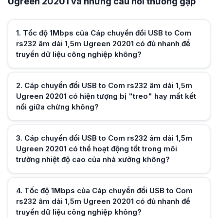
Ugreen 20201 và những câu hỏi thường gặp
Sản phẩm Ugreen 20201 sử dụng chipset chất lượng cao và có lớp bọc chốn
Cáp chuyển đổi USB to Com rs232 âm dài 1,5m Ugreen 20201 có thể ho
Cáp được làm từ nhựa PVC cao cấp và lõi đồng nguyên chất, có khả năn
1
.
Tốc độ 1Mbps của Cáp chuyển đổi USB to Com
Tốc độ 1Mbps của Cáp chuyển đổi USB to Com rs232 âm dài 1,5m Ugre
rs232 âm dài 1,5m Ugreen 20201 có đủ nhanh để
Hoàn toàn đủ. Hầu hết các giao thức truyền tải RS232 truyền thống ch
truyền dữ liệu công nghiệp không?
Cáp chuyển đổi USB to Com rs232 âm dài 1,5m Ugreen 20201 có hiện tư
Sản phẩm Ugreen 20201 sử dụng chipset chất lượng cao và có lớp bọc chốn
Cáp chuyển đổi USB to Com rs232 âm dài 1,5m Ugreen 20201 có thể ho
Cáp được làm từ nhựa PVC cao cấp và lõi đồng nguyên chất, có khả năn
2
.
Cáp chuyển đổi USB to Com rs232 âm dài 1,5m
Ugreen 20201 có hiện tượng bị "treo" hay mất kết
nối giữa chừng không?
Hữu ích (
0
)
3
.
Cáp chuyển đổi USB to Com rs232 âm dài 1,5m
Ugreen 20201 có thể hoạt động tốt trong môi
trường nhiệt độ cao của nhà xưởng không?
Hữu ích (
0
)
4
.
Tốc độ 1Mbps của Cáp chuyển đổi USB to Com
rs232 âm dài 1,5m Ugreen 20201 có đủ nhanh để
truyền dữ liệu công nghiệp không?