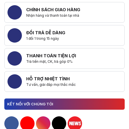
CHÍNH SÁCH GIAO HÀNG
Nhận hàng và thanh toán tại nhà
ĐỔI TRẢ DỄ DÀNG
1 đổi 1 trong 15 ngày
THANH TOÁN TIỆN LỢI
Trả tiền mặt, CK, trả góp 0%
HỖ TRỢ NHIỆT TÌNH
Tư vấn, giải đáp mọi thắc mắc
KẾT NỐI VỚI CHÚNG TÔI
Hacom Facebook
Hacom YouTube
Hacom Instagram
Hacom TikTok