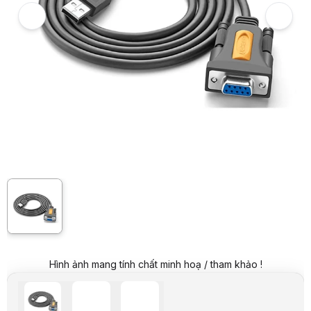
Giá mua trả góp (6 tháng):
29.834 VND / tháng
Trả góp qua thẻ VISA (12 tháng):
14.917 VND / tháng
Giá đã bao gồm VAT
Mã sản phẩm:
CABL0665
Bảo hành:
18 Tháng
Thương hiệu:
UGREEN
Tình trạng:
Còn hàng
Thêm vào giỏ hàng
Mua ngay
Mua trả góp 0%
Thông số nổi bật
Cáp usb chuẩn 2.0 tốc độ cao tương thích với usb 1.1
Cáp usb sang com RS232 ra 9 chân âm
Độ dài cáp 1,5 mét.
Cáp usb sang Com rs232 ứng dụng cho : Máy mã vạch, máy móc công
Tốc độ truyền dữ liệu lên đến 1Mbps
Dây usb to com Ugreen 20201 hỗ trợ cho Windows 7/8/10 (32/64) / V
Thông số kỹ thuật
Tính năng
Cáp Chuyển USB to Com RS232 Cổng Âm
Tốc độ
Tốc độ truyền dữ liệu lên đến 1Mbps
Chiều dài dây
1.5m
Mô tả sản phẩm
Hình ảnh mang tính chất minh hoạ / tham khảo !
Cáp chuyển đổi USB to Com rs232 âm dài 1,5m Ugreen 20201
là dòn
Thiết kế tiện dụng và chuyên biệt
Cáp chuyển đổi USB to Com rs232 âm dài 1,5m Ugreen 20201 chiếm ưu th