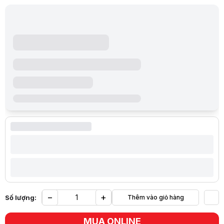
−
+
Số lượng:
Thêm vào giỏ hàng
Yêu
MUA ONLINE