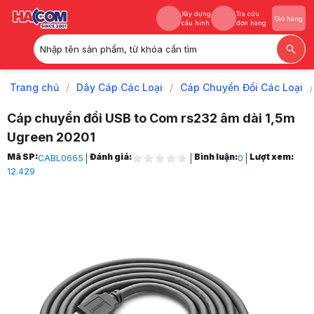
Xây dựng
Tra cứu
Giỏ hàng
cấu hình
đơn hàng
Nhập tên sản phẩm, từ khóa cần tìm
Xây dựng
Tra cứu
Giỏ hàng
cấu hình
đơn hàng
Trang chủ
/
Dây Cáp Các Loại
/
Cáp Chuyển Đổi Các Loại
/
Cáp chuyển đổi USB to Com rs232 âm dài 1,5m
Ugreen 20201
Trang chủ
Mã SP:
Đánh giá:
Bình luận:
Lượt xem:
CABL0665
0
1
12.429
Dây Cáp Các Loại
2
Cáp Chuyển Đổi Các Loại
3
Cáp chuyển đổi USB to Com rs232 âm dài 1,5m Ugreen 20201
4
Hình ảnh và video sản phẩm
Cáp chuyển đổi USB to Com rs232 âm dài 1,5m Ugreen 20201
Giá niêm yết:
229.000 VND
Giá mua online:
179.000 VND
Tiết kiệm 50.000 VND (-22%)