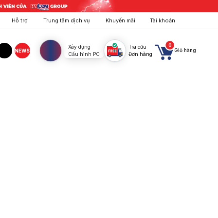
Hỗ trợ
Trung tâm dịch vụ
Khuyến mãi
Tài khoản
0
Xây dựng
Tra cứu
Giỏ hàng
NEWS
Cấu hình PC
Đơn hàng
agram
TikTok
 dễ dàng. Nâng cấp ngay tại HACOM!