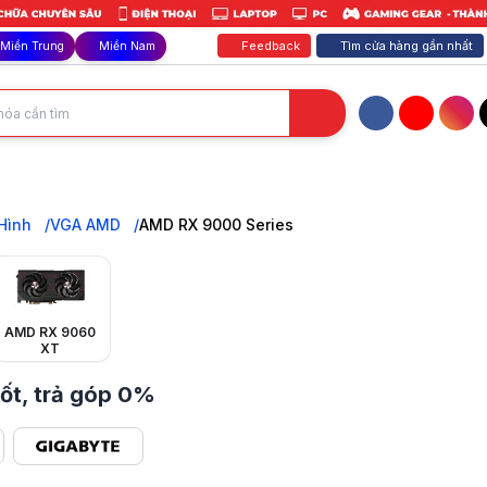
Feedback
Tìm cửa hàng gần nhất
Miền Trung
Miền Nam
Facebook
YouTube
Inst
 mới cho gaming 4K/8K, công nghệ tiên tiến. Giá tốt nhất, trả góp 0%
Hình
VGA AMD
AMD RX 9000 Series
AMD RX 9060
XT
ốt, trả góp 0%