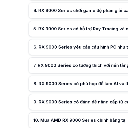
RX 9000 Series có phù hợp để làm AI và đồ họa chuyên ng
Dòng RX 9000 Series đáp ứng tốt các tác vụ đồ họa nâng c
4
.
Hữu ích (
RX 9000 Series chơi game độ phân giải c
0
)
RX 9000 Series có đáng để nâng cấp từ card đồ họa cũ kh
Nâng cấp lên RX 9000 Series phù hợp nếu bạn cần hiệu năng
Mua AMD RX 9000 Series chính hãng tại HACOM có lợi ích g
5
.
Hữu ích (
RX 9000 Series có hỗ trợ Ray Tracing và
0
)
Khi mua RX 9000 Series tại HACOM, khách hàng được đảm bả
6
.
Hữu ích (
RX 9000 Series yêu cầu cấu hình PC như 
0
)
7
.
RX 9000 Series có tương thích với nền tả
Hữu ích (
0
)
8
.
Hữu ích (
RX 9000 Series có phù hợp để làm AI và 
0
)
9
.
Hữu ích (
RX 9000 Series có đáng để nâng cấp từ c
0
)
10
Hữu ích (
.
Mua AMD RX 9000 Series chính hãng tại 
0
)