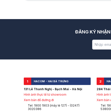
Hữu ích (
0
)
ĐĂNG KÝ NHẬN 
1
2
HACOM - HAI BÀ TRƯNG
HA
131 Lê Thanh Nghị - Bạch Mai - Hà Nội
284 Thái 
Hình ảnh thực tế từ showroom
Hình ảnh 
Xem bản đồ đường đi
Xem bản đ
Tel: 1900 1903 (máy lẻ 127) - (0247)
Tel: 19
3020386
53800