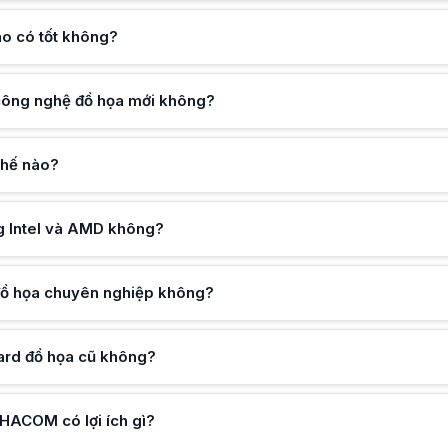
hiệp không?
ao, render và ứng dụng tính toán hiệu năng cao
ao có tốt không?
ông?
 vượt trội và hỗ trợ công nghệ đồ họa mới
ì?
 công nghệ đồ họa mới không?
o hàng chính hãng, bảo hành rõ ràng và hỗ trợ kỹ thuật uy tín
thế nào?
ng Intel và AMD không?
đồ họa chuyên nghiệp không?
ard đồ họa cũ không?
HACOM có lợi ích gì?