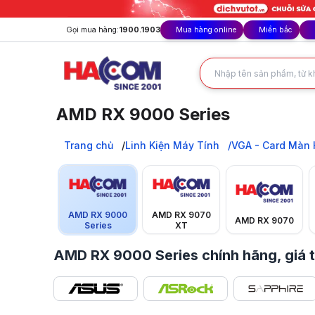
Gọi mua hàng:
1900.1903
Mua hàng online
Miền bắc
AMD RX 9000 Series
AMD RX 9000 Series chính hãng: Hiệu năng mạnh mẽ thế hệ
Trang chủ
Trang chủ
Linh Kiện Máy Tính
VGA - Card Màn 
Linh Kiện Máy Tính
VGA - Card Màn Hình
VGA AMD
AMD RX 9000 Series
AMD RX 9000
AMD RX 9070
AMD RX 9070
Series
XT
AMD RX 9000 Series chính hãng, giá t