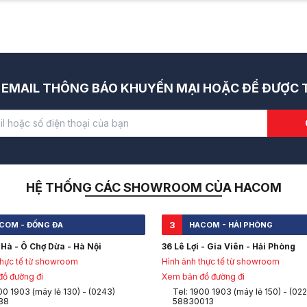
EMAIL THÔNG BÁO KHUYẾN MẠI HOẶC ĐỂ ĐƯỢC T
HỆ THỐNG CÁC SHOWROOM CỦA HACOM
3
COM - ĐỐNG ĐA
HACOM - HẢI PHÒNG
Hà - Ô Chợ Dừa - Hà Nội
36 Lê Lợi - Gia Viên - Hải Phòng
thực tế từ showroom
Hình ảnh thực tế từ showroom
ồ đường đi
Xem bản đồ đường đi
00 1903 (máy lẻ 130) - (0243)
Tel: 1900 1903 (máy lẻ 150) - (022
88
58830013