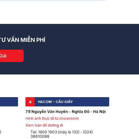
Ư VẤN MIỄN PHÍ
Gửi
4
HACOM - CẦU GIẤY
79 Nguyễn Văn Huyên - Nghĩa Đô - Hà Nội
Hình ảnh thực tế từ showroom
Xem bản đồ đường đi
)
Tel: 1900 1903 (máy lẻ 132) - (024)
38610088