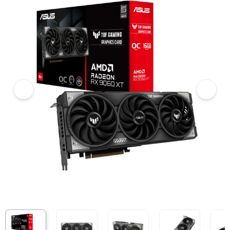
6
Card màn hình ASUS TUF RX 9060 XT 16G GAMING OC
7
Hình ảnh và video sản phẩm
Card màn hình ASUS TUF RX 9060 XT 16G GAMING OC
Giá niêm yết:
15.999.000 VND
Giá mua online:
13.999.000 VND
Tiết kiệm 2.000.000 VND (-13%)
Giá mua trả góp (6 tháng):
2.333.167 VND / tháng
Trả góp qua thẻ VISA (12 tháng):
1.166.584 VND / tháng
Giá đã bao gồm VAT
Mã sản phẩm:
VGAS0845
Bảo hành:
36 Tháng
Thương hiệu:
ASUS
Tình trạng:
Order trước – giao sau
Thêm vào giỏ hàng
Mua ngay
Mua trả góp 0%
Thông số nổi bật
Nhân đồ họa: Radeon RX 9060 XT
Bộ nhớ trong: 16Gb
Kiểu bộ nhớ: GDDR6
Giao diện bộ nhớ: 128 bit
Cổng giao tiếp: 2 x HDMI®1 x DisplayPort™ 2.1a
Thông số kỹ thuật
Sản phẩm
Card đồ họa VGA