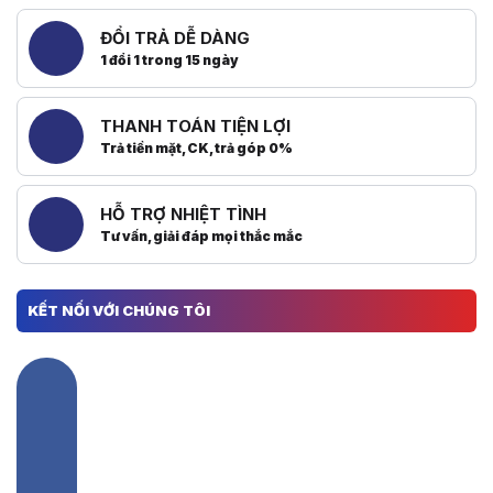
ĐỔI TRẢ DỄ DÀNG
1 đổi 1 trong 15 ngày
THANH TOÁN TIỆN LỢI
Trả tiền mặt, CK, trả góp 0%
HỖ TRỢ NHIỆT TÌNH
Tư vấn, giải đáp mọi thắc mắc
KẾT NỐI VỚI CHÚNG TÔI