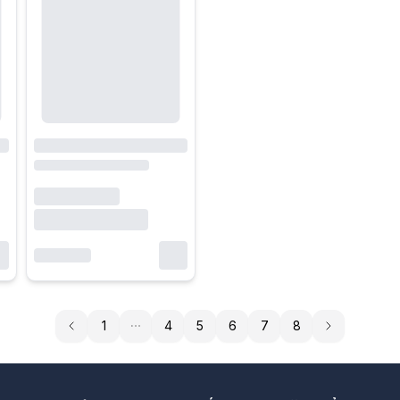
– tương lai
ard màn hình NVIDIA với chất lượng đảm bảo và chế độ bảo hành rõ ràn
hiệu quả và tối ưu chi phí, hãy ghé HACOM hoặc truy cập website để 
1
4
5
6
7
8