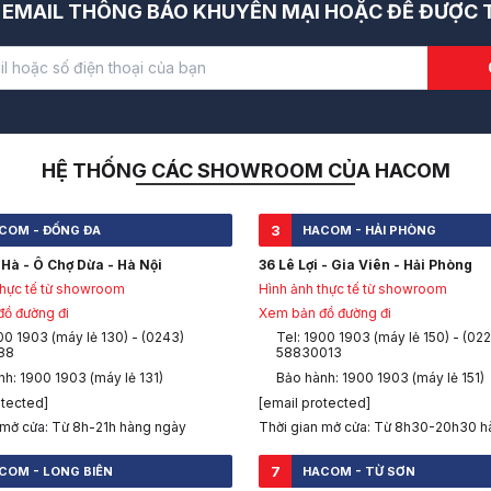
EMAIL THÔNG BÁO KHUYẾN MẠI HOẶC ĐỂ ĐƯỢC T
HỆ THỐNG CÁC SHOWROOM CỦA HACOM
3
COM - ĐỐNG ĐA
HACOM - HẢI PHÒNG
Hà - Ô Chợ Dừa - Hà Nội
36 Lê Lợi - Gia Viên - Hải Phòng
thực tế từ showroom
Hình ảnh thực tế từ showroom
ồ đường đi
Xem bản đồ đường đi
00 1903 (máy lẻ 130) - (0243)
Tel: 1900 1903 (máy lẻ 150) - (022
88
58830013
h: 1900 1903 (máy lẻ 131)
Bảo hành: 1900 1903 (máy lẻ 151)
otected]
[email protected]
 mở cửa: Từ 8h-21h hàng ngày
Thời gian mở cửa: Từ 8h30-20h30 h
7
COM - LONG BIÊN
HACOM - TỪ SƠN