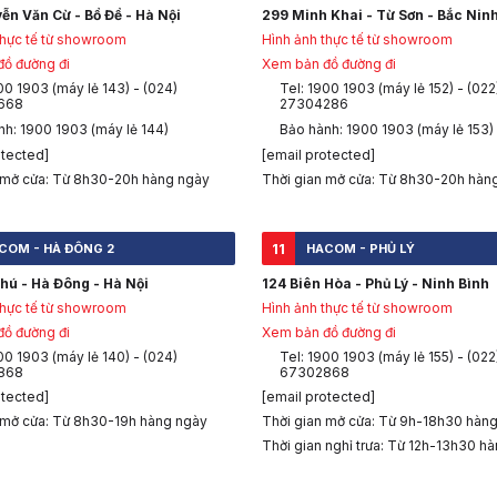
ễn Văn Cừ - Bồ Đề - Hà Nội
299 Minh Khai - Từ Sơn - Bắc Nin
thực tế từ showroom
Hình ảnh thực tế từ showroom
ồ đường đi
Xem bản đồ đường đi
00 1903 (máy lẻ 143) - (024)
Tel: 1900 1903 (máy lẻ 152) - (022
668
27304286
nh: 1900 1903 (máy lẻ 144)
Bảo hành: 1900 1903 (máy lẻ 153)
otected]
[email protected]
 mở cửa: Từ 8h30-20h hàng ngày
Thời gian mở cửa: Từ 8h30-20h hàn
11
COM - HÀ ĐÔNG 2
HACOM - PHỦ LÝ
hú - Hà Đông - Hà Nội
124 Biên Hòa - Phủ Lý - Ninh Bình
thực tế từ showroom
Hình ảnh thực tế từ showroom
ồ đường đi
Xem bản đồ đường đi
00 1903 (máy lẻ 140) - (024)
Tel: 1900 1903 (máy lẻ 155) - (022
868
67302868
otected]
[email protected]
 mở cửa: Từ 8h30-19h hàng ngày
Thời gian mở cửa: Từ 9h-18h30 hàn
Thời gian nghỉ trưa: Từ 12h-13h30 h