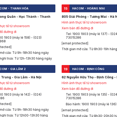
15
COM - THANH HÓA
HACOM - HOÀNG MAI
Long Quân - Hạc Thành - Thanh
805 Giải Phóng - Tương Mai - Hà 
Hình ảnh thực tế từ showroom
thực tế từ showroom
Xem bản đồ đường đi
ồ đường đi
Tel: 1900 1903 (máy lẻ 137) - (02
00 1903 (máy lẻ 158) - (023)
73015286
868
[email protected]
otected]
Thời gian mở cửa: Từ 8h30-19h hàn
 mở cửa: Từ 9h-18h30 hàng ngày
 nghỉ trưa: Từ 12h-13h30 hàng ngày
19
COM - GIA LÂM 2
HACOM - ĐỊNH CÔNG
 Trung - Gia Lâm - Hà Nội
62 Nguyễn Hữu Thọ - Định Công - 
thực tế từ showroom
Hình ảnh thực tế từ showroom
ồ đường đi
Xem bản đồ đường đi
00 1903 (máy lẻ 142) - (024)
Tel: 1900 1903 (máy lẻ 135) - (024
286
73015286
otected]
Bảo hành: 1900 1903 (máy lẻ 136)
 mở cửa: Từ 9h-18h30 hàng ngày
[email protected]
 nghỉ trưa: Từ 12h00-13h30 hàng
Thời gian mở cửa: Từ 8h30-20h30 h