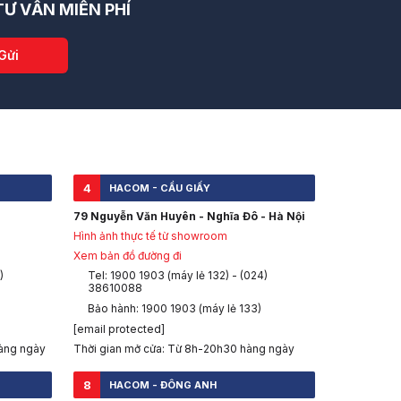
Ư VẤN MIỄN PHÍ
Gửi
4
HACOM - CẦU GIẤY
79 Nguyễn Văn Huyên - Nghĩa Đô - Hà Nội
Hình ảnh thực tế từ showroom
Xem bản đồ đường đi
)
Tel: 1900 1903 (máy lẻ 132) - (024)
38610088
Bảo hành: 1900 1903 (máy lẻ 133)
[email protected]
àng ngày
Thời gian mở cửa: Từ 8h-20h30 hàng ngày
8
HACOM - ĐÔNG ANH