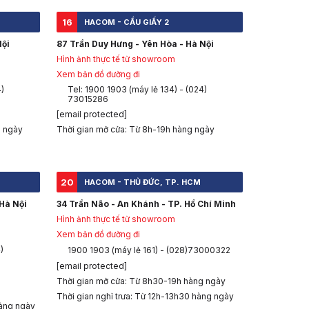
16
HACOM - CẦU GIẤY 2
Nội
87 Trần Duy Hưng - Yên Hòa - Hà Nội
Hình ảnh thực tế từ showroom
Xem bản đồ đường đi
4)
Tel: 1900 1903 (máy lẻ 134) - (024)
73015286
[email protected]
g ngày
Thời gian mở cửa: Từ 8h-19h hàng ngày
20
HACOM - THỦ ĐỨC, TP. HCM
Hà Nội
34 Trần Não - An Khánh - TP. Hồ Chí Minh
Hình ảnh thực tế từ showroom
Xem bản đồ đường đi
)
1900 1903 (máy lẻ 161) - (028)73000322
[email protected]
Thời gian mở cửa: Từ 8h30-19h hàng ngày
Thời gian nghỉ trưa: Từ 12h-13h30 hàng ngày
àng ngày