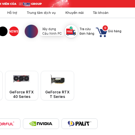
Hỗ trợ
Trung tâm dịch vụ
Khuyến mãi
Tài khoản
0
Xây dựng
Tra cứu
Giỏ hàng
NEWS
Cấu hình PC
Đơn hàng
agram
TikTok
ọa, AI. Hỗ trợ trả góp 0% dễ dàng.
GeForce RTX
GeForce RTX
40 Series
T Series