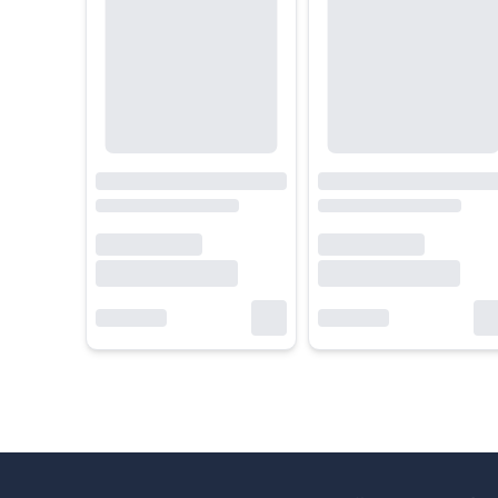
DLSS
DLSS 2
DLSS 3
DLSS 3.5+
Mục đích
Gaming phổ thông
Gaming – đồ họa
AI – đồ họa 
Giá
Rẻ nhất
Tầm trung
Cao
6. Mua card màn hình NVIDIA chính hãng tại HACOM
HACOM là địa chỉ tin cậy dành cho những ai đang tìm mua c
Nếu bạn muốn nâng cấp hệ thống đồ họa một cách an toàn, 