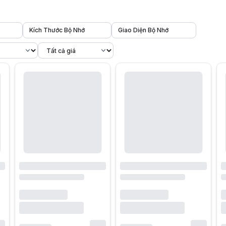
Kích Thước Bộ Nhớ
Giao Diện Bộ Nhớ
ể xử lý đồ họa và tăng tốc hiệu năng cho máy tính. Nhờ sức mạnh tính t
h mẽ mà còn bởi hệ sinh thái công nghệ được tối ưu sâu cho cả game th
ạnh mẽ, khả năng duy trì xung nhịp ổn định và tối ưu đa nhiệm. Ở mảng
iểm nhờ driver Studio, CUDA và Tensor Core – những công nghệ được tố
 bo mạch chủ, từ PC phổ thông đến workstation cao cấp. Các dòng GPU 
tạo nên hệ sinh thái phong phú để người dùng dễ dàng lựa chọn.
thủ & người cần hiệu năng cao
ất GeForce RTX 50 Series là lựa chọn quen thuộc của game thủ và người 
oán chuyên sâu
 nghiên cứu mô phỏng hoặc dựng kỹ xảo 3D chuyên sâu. Với VRAM lớn v
ên nghiệp