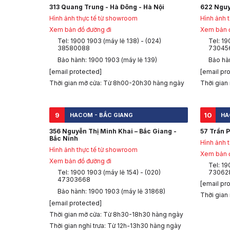
313 Quang Trung - Hà Đông - Hà Nội
622 Nguy
Hình ảnh thực tế từ showroom
Hình ảnh 
Xem bản đồ đường đi
Xem bản đ
Tel: 1900 1903 (máy lẻ 138) - (024)
Tel: 19
38580088
73045
Bảo hành: 1900 1903 (máy lẻ 139)
Bảo hà
[email protected]
[email pr
Thời gian mở cửa: Từ 8h00-20h30 hàng ngày
Thời gian
9
10
HACOM - BẮC GIANG
HA
356 Nguyễn Thị Minh Khai – Bắc Giang -
57 Trần P
Bắc Ninh
Hình ảnh 
Hình ảnh thực tế từ showroom
Xem bản đ
Xem bản đồ đường đi
Tel: 19
Tel: 1900 1903 (máy lẻ 154) - (020)
73062
47303668
[email pr
Bảo hành: 1900 1903 (máy lẻ 31868)
Thời gian
[email protected]
Thời gian mở cửa: Từ 8h30-18h30 hàng ngày
Thời gian nghỉ trưa: Từ 12h-13h30 hàng ngày