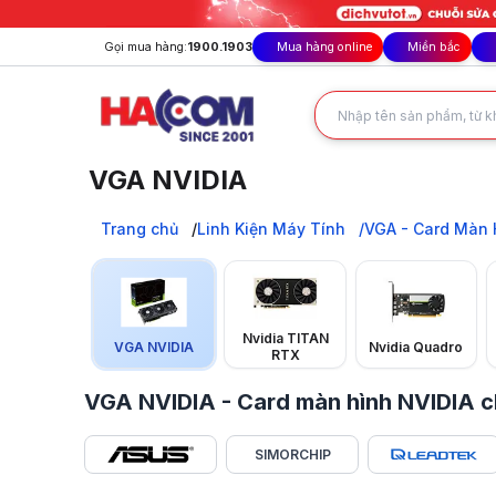
Gọi mua hàng:
1900.1903
Mua hàng online
Miền bắc
VGA NVIDIA
Card màn hình VGA NVIDIA chính hãng, giá tốt nhất tại 
Trang chủ
Trang chủ
Linh Kiện Máy Tính
VGA - Card Màn 
Linh Kiện Máy Tính
VGA - Card Màn Hình
VGA NVIDIA
Nvidia TITAN
VGA NVIDIA
Nvidia Quadro
RTX
VGA NVIDIA - Card màn hình NVIDIA 
SIMORCHIP