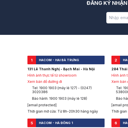
ĐĂNG KÝ NHẬN 
1
2
HACOM - HAI BÀ TRƯNG
HA
131 Lê Thanh Nghị - Bạch Mai - Hà Nội
284 Thái 
Hình ảnh thực tế từ showroom
Hình ảnh 
Xem bản đồ đường đi
Xem bản đ
Tel: 1900 1903 (máy lẻ 127) - (0247)
Tel: 19
3020386
53800
Bảo hành: 1900 1903 (máy lẻ 128)
Bảo hàn
[email protected]
[email pr
Thời gian mở cửa: Từ 8h-20h30 hàng ngày
Thời gian
5
6
HACOM - HÀ ĐÔNG 1
HA