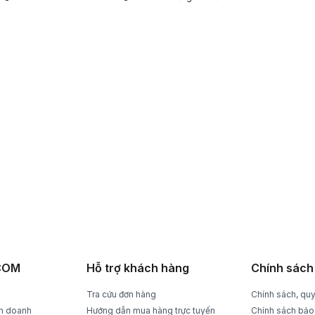
RẢ DỄ DÀNG
THANH TOÁN TIỆN LỢI
rong 15 ngày
Trả tiền mặt, CK, trả góp 0%
ACOM
Hỗ trợ khách hàng
Chính sách
Tra cứu đơn hàng
Chính sách, quy
nh doanh
Hướng dẫn mua hàng trực tuyến
Chính sách bảo