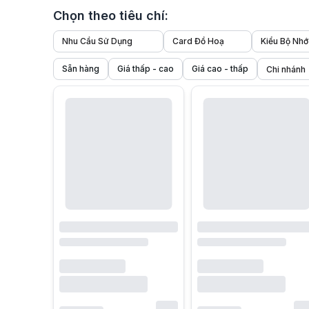
Chọn theo tiêu chí:
Nhu Cầu Sử Dụng
Card Đồ Hoạ
Kiểu Bộ Nhớ
Sẵn hàng
Giá thấp - cao
Giá cao - thấp
1. Giới thiệu chung về card màn hình NVIDIA?
Card màn hình NVIDIA
là dòng GPU nổi tiếng được thiết kế đ
2. Ưu điểm nổi bật của card màn hình NVIDIA
Card màn hình NVIDIA không chỉ nổi tiếng nhờ hiệu năng mạn
2.1 Hiệu năng cao và ổn định cho mọi tác vụ
Các dòng vga NVIDIA luôn được đánh giá cao nhờ hiệu năng m
2.2 Hỗ trợ phần mềm đồ họa và AI chuyên nghiệp
Không chỉ mạnh về phần cứng, card đồ họa NVIDIA còn ghi đ
2.3 Dễ nâng cấp, tương thích rộng
Một ưu điểm khác là khả năng tương thích với nhiều thế hệ
3. Các dòng card màn hình NVIDIA phổ biến trên thị trường
Mỗi dòng GPU được NVIDIA phát triển theo mục tiêu riêng, 
3.1 GeForce RTX 30, 40 và 50 Series – Lựa chọn cho game 
Nhóm GeForce RTX 30 Series, RTX 40 Series và thế hệ mới nh
3.2 NVIDIA TITAN RTX – Dòng GPU cho AI, render và tính t
Nvidia TITAN RTX là lựa chọn dành cho các chuyên gia AI,
3.3 NVIDIA Quadro/RTX A Series – Chuẩn workstation chuy