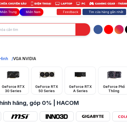
Feedback
Tìm cửa hàng gần nhất
Miền Trung
Miền Nam
Facebook
YouTube
Inst
HACOM. Đa dạng mẫu mã GeForce RTX/GTX cho mọi nhu cầu: Gaming, Đồ h
Hình
VGA NVIDIA
GeForce RTX
GeForce RTX
GeForce RTX
GeForce Phổ
30 Series
50 Series
A Series
Thông
chính hãng, góp 0% | HACOM