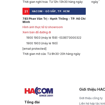
Thời gian nghỉ trưa: Từ 12h-13h30 hàng ngày
ngày
21
HACOM - GÒ VẤP, TP. HCM
783 Phan Văn Trị - Hạnh Thông - TP. Hồ Chí
Minh
Hình ảnh thực tế từ showroom
Xem bản đồ đường đi
1900 1903 (máy lẻ 159) -(028)73000322
1900 1903 (máy lẻ 160)
[email protected]
Thời gian mở cửa: Từ 8h30-20h hàng ngày
CHÍNH SÁCH GIAO HÀNG
ĐỔI T
Nhận hàng và thanh toán tại nhà
1 đổi 1 t
Giới thiệu H
Giới thiệu công ty
Tổng đài
Liên hệ hợp tác ki