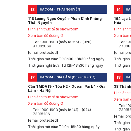
13
14
HACOM - THÁI NGUYÊN
HA
118 Lương Ngọc Quyến-Phan Đình Phùng-
164 Lạc 
Thái Nguyên
Hóa
Hình ảnh thực tế từ showroom
Hình ảnh 
Xem bản đồ đường đi
Xem bản đ
Tel: 1900 1903 (máy lẻ 156) - (020)
Tel: 19
87302868
77308
[email protected]
[email pr
Thời gian mở cửa: Từ 8h30-18h30 hàng ngày
Thời gian
Thời gian nghỉ trưa: Từ 12h-13h30 hàng ngày
Thời gian
17
18
HACOM - GIA LÂM (Ocean Park 1)
HA
Căn TMDV19 - Tòa H2 - Ocean Park 1 - Gia
38 Thành
Lâm - Hà Nội
Hình ảnh 
Hình ảnh thực tế từ showroom
Xem bản đ
Xem bản đồ đường đi
Tel: 19
Tel: 1900 1903 (máy lẻ 141) - (024)
73015
73015286
[email pr
[email protected]
Thời gian
Thời gian mở cửa: Từ 9h–18h30 hàng ngày
Thời gian