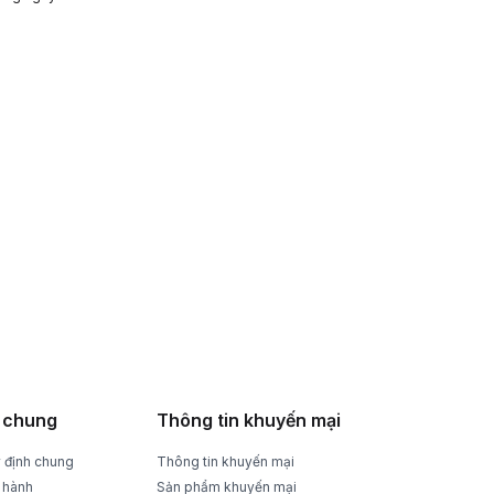
HỖ TRỢ NHIỆT TÌNH
Tư vấn, giải đáp mọi thắc mắc
 chung
Thông tin khuyến mại
 định chung
Thông tin khuyến mại
 hành
Sản phẩm khuyến mại