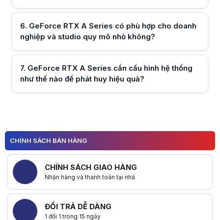
Hữu ích (
0
)
6
.
GeForce RTX A Series có phù hợp cho doanh
nghiệp và studio quy mô nhỏ không?
Hữu ích (
0
)
7
.
GeForce RTX A Series cần cấu hình hệ thống
như thế nào để phát huy hiệu quả?
Hữu ích (
0
)
CHÍNH SÁCH BÁN HÀNG
Hữu ích (
0
)
CHÍNH SÁCH GIAO HÀNG
Nhận hàng và thanh toán tại nhà
ĐỔI TRẢ DỄ DÀNG
1 đổi 1 trong 15 ngày