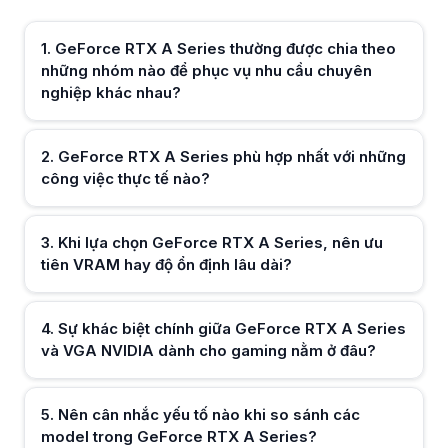
Khi lựa chọn GeForce RTX A Series, nên ưu tiên VRAM hay độ ổn định 
Với GeForce RTX A Series, dung lượng VRAM lớn và khả năng vận hành
1
.
GeForce RTX A Series thường được chia theo
Sự khác biệt chính giữa GeForce RTX A Series và VGA NVIDIA dành 
những nhóm nào để phục vụ nhu cầu chuyên
GeForce RTX A Series tập trung vào độ chính xác, driver chuyên dụng 
nghiệp khác nhau?
Nên cân nhắc yếu tố nào khi so sánh các model trong GeForce RTX A
Người dùng nên so sánh GeForce RTX A Series dựa trên VRAM, khả năn
GeForce RTX A Series có phù hợp cho doanh nghiệp và studio quy m
GeForce RTX A Series đáp ứng tốt nhu cầu của doanh nghiệp và studi
2
.
GeForce RTX A Series phù hợp nhất với những
GeForce RTX A Series cần cấu hình hệ thống như thế nào để phát hu
công việc thực tế nào?
Để GeForce RTX A Series hoạt động tối ưu, hệ thống cần CPU mạnh, bộ
3
.
Khi lựa chọn GeForce RTX A Series, nên ưu
Hữu ích (
0
)
tiên VRAM hay độ ổn định lâu dài?
Hữu ích (
0
)
4
.
Sự khác biệt chính giữa GeForce RTX A Series
và VGA NVIDIA dành cho gaming nằm ở đâu?
Hữu ích (
0
)
5
.
Nên cân nhắc yếu tố nào khi so sánh các
model trong GeForce RTX A Series?