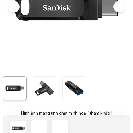
Giá mua trả góp (6 tháng):
274.834 VND / tháng
Trả góp qua thẻ VISA (12 tháng):
137.417 VND / tháng
Giá đã bao gồm VAT
Mã sản phẩm:
USSD0105
Bảo hành:
60 Tháng
Thương hiệu:
SANDISK
Tình trạng:
Order trước – giao sau
Thêm vào giỏ hàng
Mua ngay
Mua trả góp 0%
Thông số nổi bật
Dung lượng: 512 GB
Chuẩn kết nối: USB Type-C, USB Type-C
Tốc độ đọc: 150 MB/s
Bảo hành: 5 năm
Thông số kỹ thuật
Tên sản phẩm
USB SanDisk Ultra Dual Drive Go SDDDC3
Thương hiệu
Sandisk
Chuẩn kết nối
USB 3.1 Type A, USB Type C
Tốc độ đọc
150Mb/s
Dung lượng
512GB
Màu
Đen
Hình ảnh mang tính chất minh hoạ / tham khảo !
Khả năng tương thích
Windows 7, Windows 8, Windows 10, Windows 
Kích thước
1.75" x 0.48" x 0.34"
Chứng nhận
FCC, ICES, CE, UKCA, BSMI, RCM, EAC, KCC, U