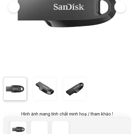
Giá mua trả góp (6 tháng):
193.167 VND / tháng
Trả góp qua thẻ VISA (12 tháng):
96.584 VND / tháng
Giá đã bao gồm VAT
Mã sản phẩm:
USSD0091
Bảo hành:
60 Tháng
Thương hiệu:
SANDISK
Tình trạng:
Order trước – giao sau
Thêm vào giỏ hàng
Mua ngay
Mua trả góp 0%
Thông số nổi bật
Dung lượng: 512 GB
Chuẩn giao tiếp: USB3.0
Tốc độ đọc: 100MB
Kích thước (Dài /rộng /cao): (H(75mm.x7)W(05mm.x19)L(04mm.4
Thông số kỹ thuật
Tên sản phẩm
USB SanDisk Ultra Curve SDCZ550
Thương hiệu
Sandisk
Chuẩn kết nối
USB 3.2 Gen 1
Dung lượng
512GB
Màu
Đen
Chất liệu
Nhựa
Hình ảnh mang tính chất minh hoạ / tham khảo !
Kích thước
45.04mm x 19.05mm x 7.75mm
Chứng nhận
FCC, ICES, CE, UKCA, BSMI, RCM, EAC, KCC, Ukraine
Bảo hành
5 Năm