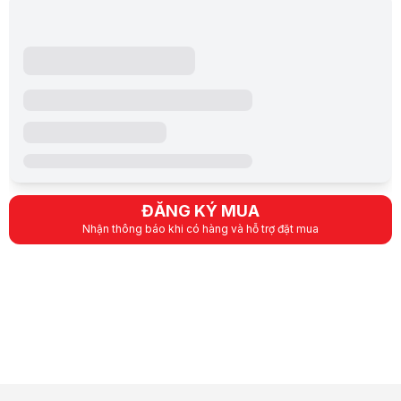
nam - 03878732****
5/5
10:58 29/8/2022
uầy nhìn sịn thật sự :3 thiết kế dị ghê đặt dựng đứng được
sản phẩm cũng rẻ nữa
10/10
Nguyễn Mạnh - 0388732****
5/5
11:01 29/8/2022
thiết kế độc lạ nhỏ gọn giá còn rẻ nữa
độ hoàn thiện cũng rất cao
tôi rất thích sản phẩm này
ĐĂNG KÝ MUA
Nhận thông báo khi có hàng và hỗ trợ đặt mua