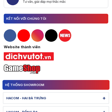
Tư vấn, giải đáp mọi thắc mắc
KẾT NỐI VỚI CHÚNG TÔI
Hacom Facebook
Hacom YouTube
Hacom Instagram
Hacom TikTok
Website thành viên
HỆ THỐNG SHOWROOM
+
HACOM - HAI BÀ TRƯNG
131 Lê Thanh Nghị - Bạch Mai - Hà Nội
HACOM - ĐỐNG ĐA