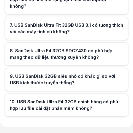
không?
Hữu ích (
0
)
7
.
USB SanDisk Ultra Fit 32GB USB 3.1 có tương thích
với các máy tính cũ không?
8
.
SanDisk Ultra Fit 32GB SDCZ430 có phù hợp
Hữu ích (
0
)
mang theo dữ liệu thường xuyên không?
Hữu ích (
0
)
9
.
USB SanDisk 32GB siêu nhỏ có khác gì so với
USB kích thước truyền thống?
Hữu ích (
0
)
10
.
USB SanDisk Ultra Fit 32GB chính hãng có phù
hợp lưu file cài đặt phần mềm không?
Hữu ích (
0
)