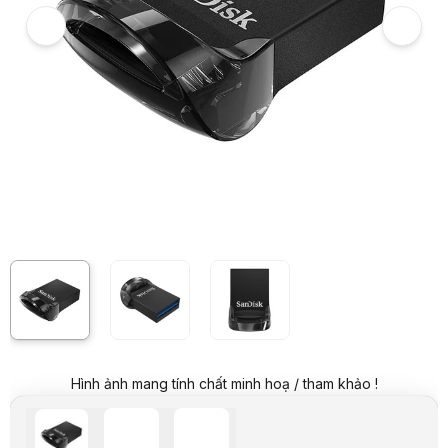
Giá đã bao gồm VAT
Mã sản phẩm:
USSD0045
Bảo hành:
60 Tháng
Thương hiệu:
SANDISK
Tình trạng:
Order trước – giao sau
Thêm vào giỏ hàng
Mua ngay
Mua trả góp 0%
Thông số nổi bật
Loại sản phẩm: USB 3.1 Gen 1 Type-A
Dung lượng: 32 GB
Tốc độ đọc: ~130 MB/s
Tốc độ ghi: ~15 MB/s
Thông số kỹ thuật
Tên sản phẩm
USB SanDisk 32GB USB 3.1 SDCZ430-032G-G46 Ultr
Hãng
Sandisk
Model
SDCZ430-032G-G46
Màu sắc
Đen
Chất liệu
Nhựa
Dung lượng
32GB
Tốc độ đọc
130 MB/s
Tốc độ ghi
15 MB/s
Hình ảnh mang tính chất minh hoạ / tham khảo !
Chuẩn kết nối
USB 3.1 Gen 1 Type-A
Bảo hành
60 Tháng
Mô tả sản phẩm