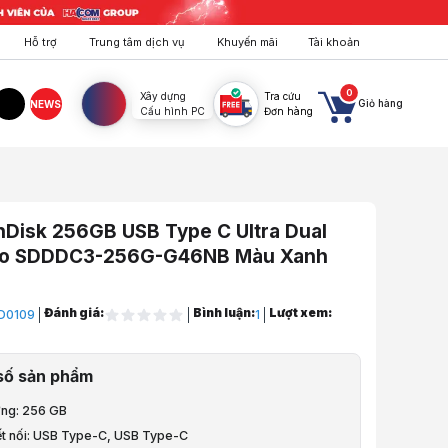
Hỗ trợ
Trung tâm dịch vụ
Khuyến mãi
Tài khoản
0
Xây dựng
Tra cứu
Giỏ hàng
NEWS
Cấu hình PC
Đơn hàng
agram
TikTok
Disk 256GB USB Type C Ultra Dual
Go SDDDC3-256G-G46NB Màu Xanh
Đánh giá:
Bình luận:
Lượt xem:
D0109
1
ng & Lưu Trữ
số sản phẩm
ợng: 256 GB
k 256GB USB Type C Ultra Dual Drive Go SDDDC3-256G-G46NB Màu X
ết nối: USB Type-C, USB Type-C