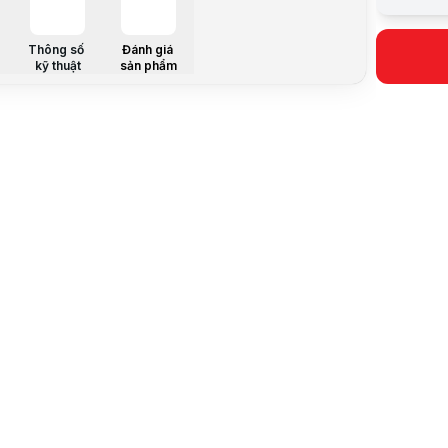
Dung lượn
Màu
Khả năng t
Thông số
Đánh giá
Kích thước
kỹ thuật
sản phẩm
Chứng nhậ
Bảo hành
Mô tả sản 
Với chuẩn g
Hai đầu kế
Với kết nối
Giao tiếp 
USB OTG Typ
Tương thích
USB OTG Typ
Tốc độ cao 
USB OTG Typ
Ứng dụng đ
Có sẵn trên
Lưu ý:
Bài v
Danh mục: