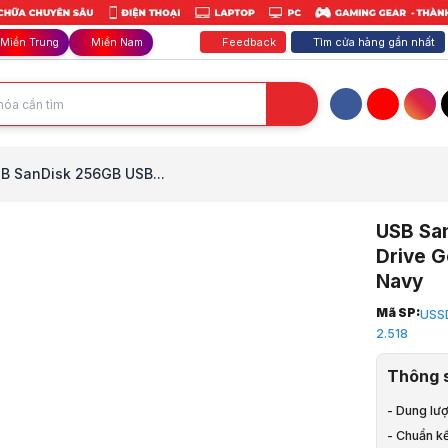
Feedback
Tìm cửa hàng gần nhất
Miền Trung
Miền Nam
Facebook
YouTube
Inst
B SanDisk 256GB USB...
USB San
Drive 
Navy
Trang chủ
Mã SP:
USS
1
2.518
Thiết Bị Mạ
2
Thông 
USB
3
- Dung lư
USB SanDis
- Chuẩn k
4