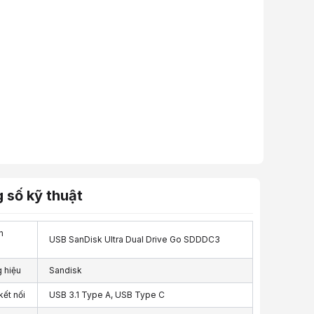
 số kỹ thuật
n
USB SanDisk Ultra Dual Drive Go SDDDC3
 hiệu
Sandisk
ết nối
USB 3.1 Type A, USB Type C