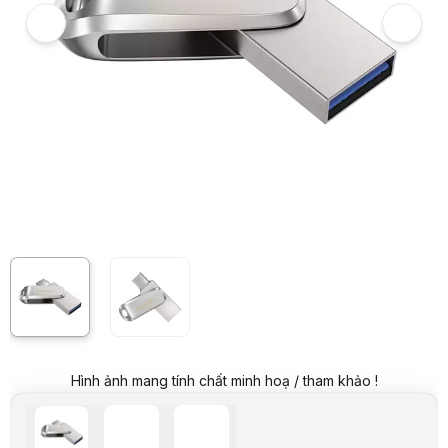
Giá mua trả góp (6 tháng):
1.041.500 VND / tháng
Trả góp qua thẻ VISA (12 tháng):
520.750 VND / tháng
Giá đã bao gồm VAT
Mã sản phẩm:
USSD0070
Bảo hành:
120 Tháng
Thương hiệu:
SANDISK
Tình trạng:
Order trước – giao sau
Thêm vào giỏ hàng
Mua ngay
Mua trả góp 0%
Thông số nổi bật
Dung lượng: 1TB
Chuẩn kết nối: USB Type-C, USB Type-A
Tốc độ đọc: 150 MB/s
Thông số kỹ thuật
Tên sản phẩm
USB SanDisk SDDDC4
Hãng
Sandisk
Model
SDDDC4-1T00-G46
Chất liệu
Kim loại
Dung lượng
1TB
Tốc độ đọc
150 MB/s
Chuẩn kết nối
USB Type-C, USB Type-A
Hình ảnh mang tính chất minh hoạ / tham khảo !
Bảo hành
60 Tháng
Mô tả sản phẩm
Tốc độ cực nhanh