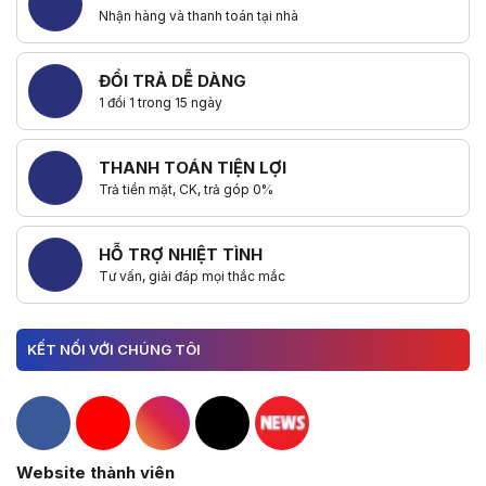
Nhận hàng và thanh toán tại nhà
ĐỔI TRẢ DỄ DÀNG
1 đổi 1 trong 15 ngày
THANH TOÁN TIỆN LỢI
Trả tiền mặt, CK, trả góp 0%
HỖ TRỢ NHIỆT TÌNH
Tư vấn, giải đáp mọi thắc mắc
KẾT NỐI VỚI CHÚNG TÔI
Hacom Facebook
Hacom YouTube
Hacom Instagram
Hacom TikTok
Website thành viên