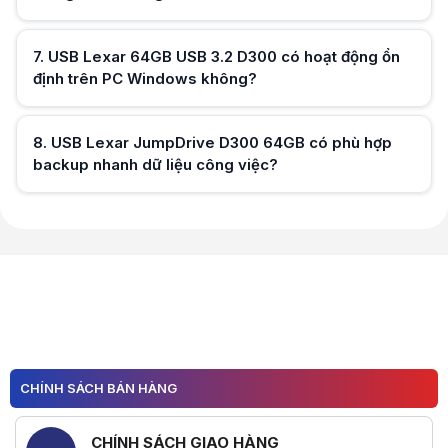
Hữu ích (
0
)
7
.
USB Lexar 64GB USB 3.2 D300 có hoạt động ổn
định trên PC Windows không?
Hữu ích (
0
)
8
.
USB Lexar JumpDrive D300 64GB có phù hợp
backup nhanh dữ liệu công việc?
Hữu ích (
0
)
Hữu ích (
0
)
CHÍNH SÁCH BÁN HÀNG
CHÍNH SÁCH GIAO HÀNG