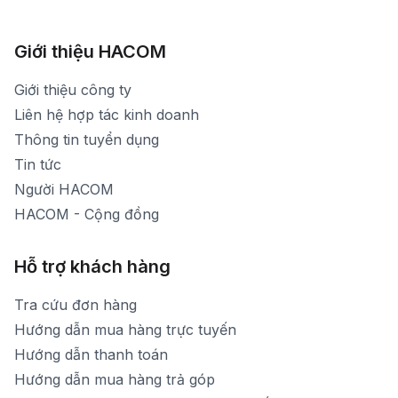
783 Phan Văn Trị - Hạnh Thông - TP. Hồ Chí Minh
[email protected]
1900 1903 (máy lẻ 161) - (028)73000322
Hình ảnh thực tế từ showroom
Thời gian mở cửa: Từ 8h30-20h30 hàng ngày
[email protected]
Xem bản đồ đường đi
Giới thiệu HACOM
Thời gian mở cửa: Từ 8h30-19h hàng ngày
1900 1903 (máy lẻ 159) -(028)73000322
Thời gian nghỉ trưa: Từ 12h-13h30 hàng ngày
Giới thiệu công ty
1900 1903 (máy lẻ 160)
[email protected]
Liên hệ hợp tác kinh doanh
Thời gian mở cửa: Từ 8h30-20h hàng ngày
Thông tin tuyển dụng
Tin tức
Người HACOM
HACOM - Cộng đồng
Hỗ trợ khách hàng
Tra cứu đơn hàng
Hướng dẫn mua hàng trực tuyến
Hướng dẫn thanh toán
Hướng dẫn mua hàng trả góp