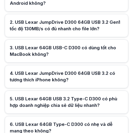
Android không?
USB Lexar 64GB USB 3.2 Type-C D300 có phù hợp doanh nghiệp chia s
USB Lexar 64GB USB 3.2 Type-C D300 truyền file nhanh, gọn nhẹ; tiện 
USB Lexar 64GB Type-C D300 có nhẹ và dễ mang theo không?
USB Lexar 64GB Type-C D300 chỉ 33g, nhỏ gọn; tiện hơn ổ cứng ngoài
2
.
USB Lexar JumpDrive D300 64GB USB 3.2 Gen1
USB Lexar 64GB USB 3.2 D300 có hoạt động ổn định trên PC Windows
tốc độ 130MB/s có đủ nhanh cho file lớn?
USB Lexar 64GB USB 3.2 D300 tương thích PC Windows, plug & play; tiện
Hữu ích (
0
)
USB Lexar JumpDrive D300 64GB có phù hợp backup nhanh dữ liệu cô
USB Lexar JumpDrive D300 64GB backup nhanh file quan trọng; tiện hơn 
3
.
USB Lexar 64GB USB-C D300 có dùng tốt cho
MacBook không?
Hữu ích (
0
)
4
.
USB Lexar JumpDrive D300 64GB USB 3.2 có
tương thích iPhone không?
Hữu ích (
0
)
5
.
USB Lexar 64GB USB 3.2 Type-C D300 có phù
hợp doanh nghiệp chia sẻ dữ liệu nhanh?
Hữu ích (
0
)
6
.
USB Lexar 64GB Type-C D300 có nhẹ và dễ
mang theo không?