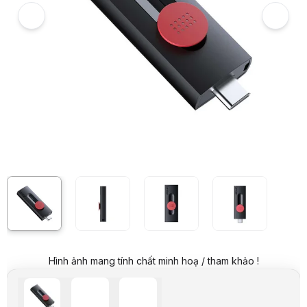
Giá mua trả góp (6 tháng):
41.500 VND / tháng
Trả góp qua thẻ VISA (12 tháng):
20.750 VND / tháng
Giá đã bao gồm VAT
Mã sản phẩm:
USLX0026
Bảo hành:
12 Tháng
Thương hiệu:
LEXAR
Tình trạng:
Order trước – giao sau
Thêm vào giỏ hàng
Mua ngay
Mua trả góp 0%
Thông số nổi bật
Dung lượng: 64GB
Giao tiếp: USB 3.2 Gen 1 Type-C
Kích thước: 101.6 x 139.7 mm
Thông số kỹ thuật
Dung lượng
64GB
Giao tiếp
USB 3.2 Gen 1 Type-C
Tốc độ
Đọc: 130MB/s
Tương thích
Android, PC, Mac OS, IOS
Kích thước
101.6 x 139.7 mm
Khối lượng
33g
Mô tả sản phẩm
Hình ảnh mang tính chất minh hoạ / tham khảo !
USB Lexar JumpDrive D300 64GB LJDD300064G-BNBNG là một trong những s
Dung lượng 64GB - Lưu trữ dữ liệu không giới hạn
USB Lexar JumpDrive D300 có dung lượng lưu trữ 64GB, đủ để lưu trữ hà