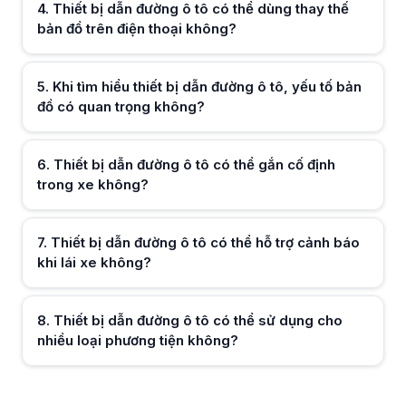
4
.
Thiết bị dẫn đường ô tô có thể dùng thay thế
bản đồ trên điện thoại không?
Hữu ích (
0
)
5
.
Khi tìm hiểu thiết bị dẫn đường ô tô, yếu tố bản
đồ có quan trọng không?
Hữu ích (
0
)
6
.
Thiết bị dẫn đường ô tô có thể gắn cố định
trong xe không?
Hữu ích (
0
)
7
.
Thiết bị dẫn đường ô tô có thể hỗ trợ cảnh báo
khi lái xe không?
Hữu ích (
0
)
8
.
Thiết bị dẫn đường ô tô có thể sử dụng cho
nhiều loại phương tiện không?
Hữu ích (
0
)