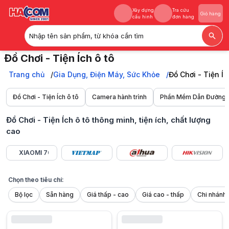
Xây dựng
Tra cứu
Giỏ hàng
cấu hình
đơn hàng
Nhập tên sản phẩm, từ khóa cần tìm
Xây dựng
Tra cứu
Giỏ hàng
Đồ Chơi - Tiện Ích ô tô
cấu hình
đơn hàng
Khám phá đa dạng đồ chơi và tiện ích thông minh cho ô tô tại HACOM.
Trang chủ
Trang chủ
Gia Dụng, Điện Máy, Sức Khỏe
Đồ Chơi - Tiện Íc
Gia Dụng, Điện Máy, Sức Khỏe
Đồ Chơi - Tiện Ích ô tô
Đồ Chơi - Tiện Ích ô tô
Camera hành trình
Phần Mềm Dẫn Đường
Đồ Chơi - Tiện Ích ô tô thông minh, tiện ích, chất lượng
cao
XIAOMI 70MAI
Chọn theo tiêu chí:
Bộ lọc
Sẵn hàng
Giá thấp - cao
Giá cao - thấp