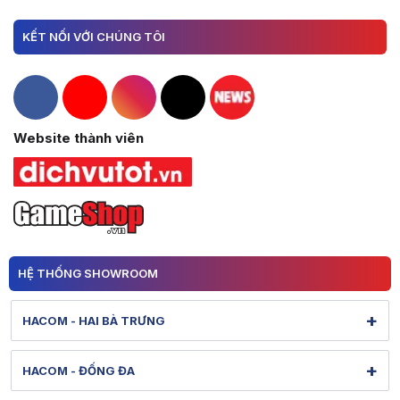
KẾT NỐI VỚI CHÚNG TÔI
Hacom Facebook
Hacom YouTube
Hacom Instagram
Hacom TikTok
Website thành viên
HỆ THỐNG SHOWROOM
+
HACOM - HAI BÀ TRƯNG
131 Lê Thanh Nghị - Bạch Mai - Hà Nội
+
HACOM - ĐỐNG ĐA
Hình ảnh thực tế từ showroom
Xem bản đồ đường đi