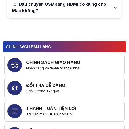
10
.
Đầu chuyển USB sang HDMI có dùng cho
Hữu ích (
0
)
Mac không?
Hữu ích (
0
)
1
2
CHÍNH SÁCH BÁN HÀNG
3
4
5
CHÍNH SÁCH GIAO HÀNG
6
Nhận hàng và thanh toán tại nhà
7
ĐỔI TRẢ DỄ DÀNG
1 đổi 1 trong 15 ngày
THANH TOÁN TIỆN LỢI
Trả tiền mặt, CK, trả góp 0%