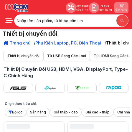
Xây dựng
Tra cứu
cấu hình
đơn hàng
Giỏ hàng
Nhập tên sản phẩm, từ khóa cần tìm
Xây dựng
Tra cứu
Thiết bị chuyển đổi
cấu hình
đơn hàng
Giỏ hàng
Mua thiết bị chuyển đổi chính hãng từ Ugreen, Baseus, Orico, Unitek và
Trang chủ
Trang chủ
Phụ Kiện Laptop, PC, Điện Thoại
Thiết bị chu
Phụ Kiện Laptop, PC, Điện Thoại
Thiết bị chuyển đổi
Thiết bị chuyển đổi
Từ USB Sang Các Loại
Từ HDMI Sang Các Lo
Thiết Bị Chuyển Đổi USB, HDMI, VGA, DisplayPort, Type-
C Chính Hãng
Chọn theo tiêu chí:
Bộ lọc
Sẵn hàng
Giá thấp - cao
Giá cao - thấp
1. Giới thiệu chung về thiết bị chuyển đổi
Thiết bị chuyển đổi là phụ kiện giúp kết nối và truyền tín hiệu giữa 