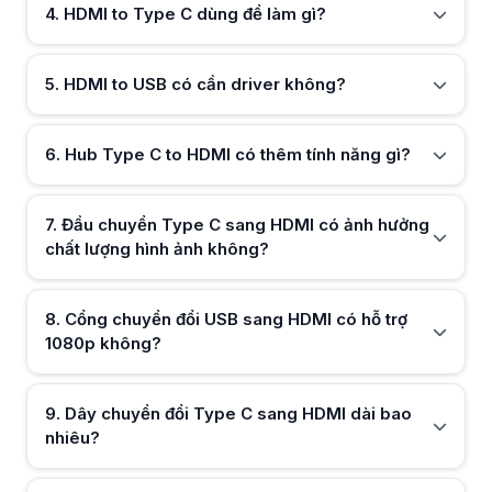
4
.
HDMI to Type C dùng để làm gì?
Thường từ 15cm đến 2m, tùy sản phẩm.
Đầu chuyển USB sang HDMI có dùng cho Mac không?
Hữu ích (
0
)
Có, tương thích cả Windows và Mac.
5
.
HDMI to USB có cần driver không?
Hữu ích (
0
)
6
.
Hub Type C to HDMI có thêm tính năng gì?
Hữu ích (
0
)
7
.
Đầu chuyển Type C sang HDMI có ảnh hưởng
chất lượng hình ảnh không?
Hữu ích (
0
)
8
.
Cổng chuyển đổi USB sang HDMI có hỗ trợ
1080p không?
Hữu ích (
0
)
9
.
Dây chuyển đổi Type C sang HDMI dài bao
Hữu ích (
0
)
nhiêu?