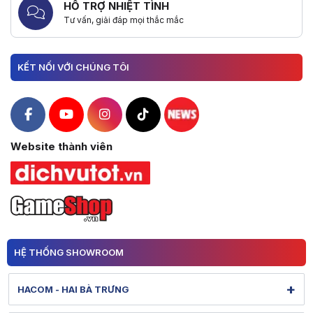
HỖ TRỢ NHIỆT TÌNH
Tư vấn, giải đáp mọi thắc mắc
KẾT NỐI VỚI CHÚNG TÔI
Hacom Facebook
Hacom YouTube
Hacom Instagram
Hacom TikTok
Website thành viên
HỆ THỐNG SHOWROOM
+
HACOM - HAI BÀ TRƯNG