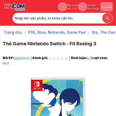
Xây dựng
Tra cứu
Giỏ hàng
cấu hình
đơn hàng
Nhập tên sản phẩm, từ khóa cần tìm
Xây dựng
Tra cứu
Giỏ hàng
cấu hình
đơn hàng
Trang chủ
/
PS5, Xbox, Nintendo, Game Pad
/
Đĩa, Thẻ Gam
Thẻ Game Nintendo Switch - Fit Boxing 3
Trang chủ
Mã SP:
Đánh giá:
Bình luận:
Lượt xem:
DIAD0527
0
1
463
PS5, Xbox, Nintendo, Game Pad
2
Đĩa, Thẻ Game, Phụ kiện
3
Game Nintendo Switch
4
Thẻ Game Nintendo Switch
5
Thẻ Game Nintendo Switch - Fit Boxing 3
6