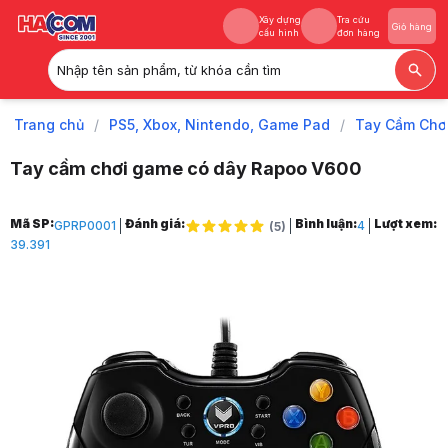
Xây dựng
Tra cứu
Giỏ hàng
cấu hình
đơn hàng
Nhập tên sản phẩm, từ khóa cần tìm
Xây dựng
Tra cứu
Giỏ hàng
cấu hình
đơn hàng
Trang chủ
/
PS5, Xbox, Nintendo, Game Pad
/
Tay Cầm Chơ
Tay cầm chơi game có dây Rapoo V600
Trang chủ
Mã SP:
Đánh giá:
Bình luận:
Lượt xem:
GPRP0001
4
(
5
)
1
39.391
PS5, Xbox, Nintendo, Game Pad
2
Tay Cầm Chơi Game
3
Tay Chơi Game Cho PC
4
Tay cầm chơi game có dây Rapoo V600
5
Hình ảnh và video sản phẩm
Tay cầm chơi game có dây Rapoo V600