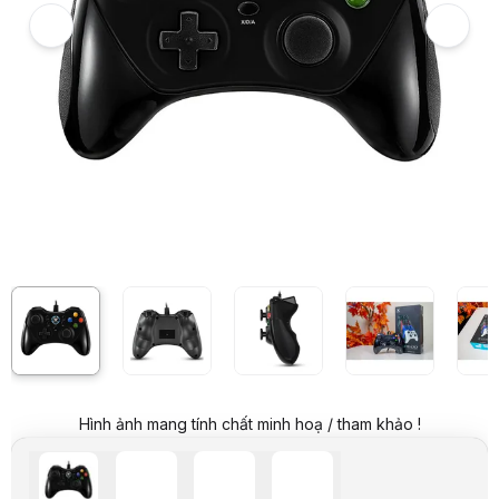
Video review chi tiết Tay cầm chơi game có dây Rapoo V600
Giá niêm yết:
809.000 VND
Giá mua online:
449.000 VND
Tiết kiệm 360.000 VND (-44%)
Hình ảnh mang tính chất minh hoạ / tham khảo !
Giá mua trả góp (6 tháng):
74.834 VND / tháng
Trả góp qua thẻ VISA (12 tháng):
37.417 VND / tháng
Giá đã bao gồm VAT
Mã sản phẩm:
GPRP0001