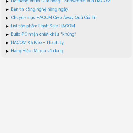
▸
Hệ thống chuỗi Cửa hàng - Showroom của HACOM
▸
Bản tin công nghệ hàng ngày
▸
Chuyên mục HACOM Give Away Quà Giá Trị
▸
List sản phẩm Flash Sale HACOM
▸
Build PC nhận chiết khấu "khủng"
▸
HACOM Xả Kho - Thanh Lý
▸
Hàng Hiệu đã qua sử dụng