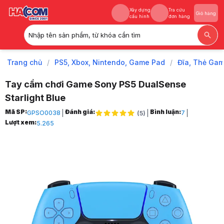
Xây dựng
Tra cứu
Giỏ hàng
cấu hình
đơn hàng
Nhập tên sản phẩm, từ khóa cần tìm
Xây dựng
Tra cứu
Giỏ hàng
cấu hình
đơn hàng
Trang chủ
/
PS5, Xbox, Nintendo, Game Pad
/
Đĩa, Thẻ Gam
Tay cầm chơi Game Sony PS5 DualSense
Starlight Blue
Trang chủ
Mã SP:
Đánh giá:
Bình luận:
GPSO0038
7
(
5
)
1
Lượt xem:
5.265
PS5, Xbox, Nintendo, Game Pad
2
Đĩa, Thẻ Game, Phụ kiện
3
Phụ Kiện Game
4
Phụ Kiện PS5
5
Tay cầm chơi Game Sony PS5 DualSense Starlight Blue
6