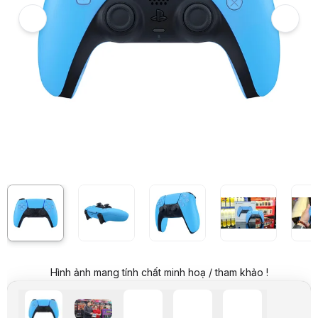
Hình ảnh và video sản phẩm
Tay cầm chơi Game Sony PS5 DualSense Starlight Blue
Video review chi tiết Tay cầm chơi Game Sony PS5 DualSense Starligh
Hình ảnh mang tính chất minh hoạ / tham khảo !
Ảnh thực tế từ khách hàng
Ảnh thực tế từ khách hàng
Giá niêm yết:
1.999.000 VND
Giá khuyến mại:
1.299.000 VND
Tiết kiệm 700.000 VND (-35%)