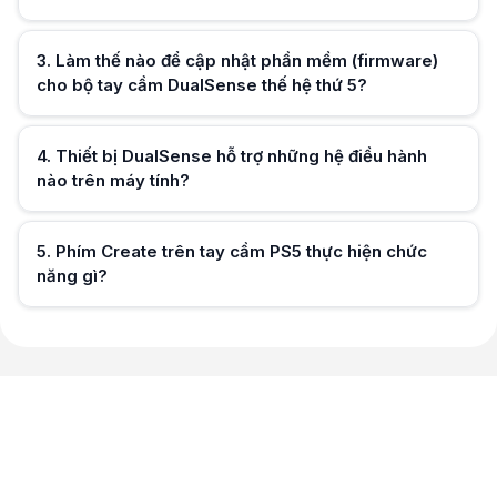
Hữu ích (
0
)
3
.
Làm thế nào để cập nhật phần mềm (firmware)
cho bộ tay cầm DualSense thế hệ thứ 5?
Hữu ích (
0
)
4
.
Thiết bị DualSense hỗ trợ những hệ điều hành
nào trên máy tính?
Hữu ích (
0
)
5
.
Phím Create trên tay cầm PS5 thực hiện chức
năng gì?
Hữu ích (
0
)
Hữu ích (
0
)