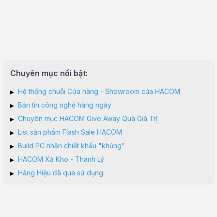
Chuyên mục nổi bật:
▸
Hệ thống chuỗi Cửa hàng - Showroom của HACOM
▸
Bản tin công nghệ hàng ngày
▸
Chuyên mục HACOM Give Away Quà Giá Trị
▸
List sản phẩm Flash Sale HACOM
▸
Build PC nhận chiết khấu "khủng"
▸
HACOM Xả Kho - Thanh Lý
▸
Hàng Hiệu đã qua sử dụng