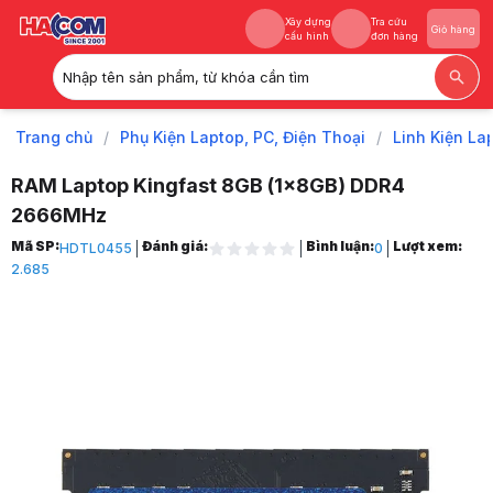
Xây dựng
Tra cứu
Giỏ hàng
cấu hình
đơn hàng
Nhập tên sản phẩm, từ khóa cần tìm
Xây dựng
Tra cứu
Giỏ hàng
cấu hình
đơn hàng
Trang chủ
/
Phụ Kiện Laptop, PC, Điện Thoại
/
Linh Kiện La
RAM Laptop Kingfast 8GB (1x8GB) DDR4
2666MHz
Trang chủ
Mã SP:
Đánh giá:
Bình luận:
Lượt xem:
HDTL0455
0
1
2.685
Phụ Kiện Laptop, PC, Điện Thoại
2
Linh Kiện Laptop
3
RAM laptop
4
RAM Laptop Kingfast 8GB (1x8GB) DDR4 2666MHz
5
Hình ảnh và video sản phẩm
RAM Laptop Kingfast 8GB (1x8GB) DDR4 2666MHz