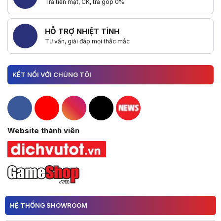
Trả tiền mặt, CK, trả góp 0%
HỖ TRỢ NHIỆT TÌNH
Tư vấn, giải đáp mọi thắc mắc
KẾT NỐI VỚI CHÚNG TÔI
Hacom Facebook
Hacom YouTube
Hacom Instagram
Hacom TikTok
Website thành viên
HỆ THỐNG SHOWROOM