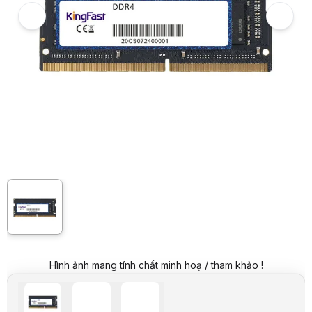
Giá niêm yết:
499.000 VND
Giá mua online:
149.000 VND
Tiết kiệm 350.000 VND (-70%)
Giá mua trả góp (6 tháng):
24.834 VND / tháng
Trả góp qua thẻ VISA (12 tháng):
12.417 VND / tháng
Giá đã bao gồm VAT
Mã sản phẩm:
HDTL0455
Bảo hành:
12 Tháng
Thương hiệu:
KINGFAST
Tình trạng:
Order trước – giao sau
Thêm vào giỏ hàng
Mua ngay
Mua trả góp 0%
Thông số nổi bật
Bộ nhớ RAM DDR4 cho Laptop
Dung lượng: 8GB
Tốc độ bộ nhớ: 2666 MHz
Thông số kỹ thuật
Thương hiệu
KINGFAST
Loại RAM
Laptop
Dung lượng
8GB
Loại
DDR4
Tốc độ
2666 Mhz
Hình ảnh mang tính chất minh hoạ / tham khảo !
Mô tả sản phẩm
Dung lượng: 8GB (1x8GB)
Bộ nhớ này có dung lượng 8GB, đủ để đáp ứng nhu cầu xử lý của nhiều
Loại RAM: DDR4