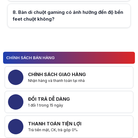
8
.
Bàn di chuột gaming có ảnh hưởng đến độ bền
feet chuột không?
Hữu ích (
0
)
Hữu ích (
0
)
1
2
CHÍNH SÁCH BÁN HÀNG
3
4
5
CHÍNH SÁCH GIAO HÀNG
Nhận hàng và thanh toán tại nhà
ĐỔI TRẢ DỄ DÀNG
1 đổi 1 trong 15 ngày
THANH TOÁN TIỆN LỢI
Trả tiền mặt, CK, trả góp 0%