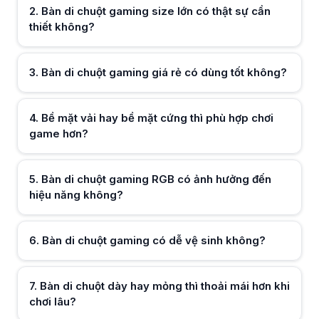
Bàn di chuột gaming có dễ vệ sinh không?
2
.
Bàn di chuột gaming size lớn có thật sự cần
Các loại bàn di chuột cho game thủ hiện nay khá dễ lau chùi, chỉ cần 
thiết không?
Bàn di chuột dày hay mỏng thì thoải mái hơn khi chơi lâu?
Hữu ích (
0
)
Bàn di chuột dày tạo cảm giác êm tay và dễ chịu hơn khi chơi lâu, đặc 
Bàn di chuột gaming có ảnh hưởng đến độ bền feet chuột không?
3
.
Bàn di chuột gaming giá rẻ có dùng tốt không?
Bề mặt đạt chuẩn giúp giảm mài mòn feet chuột, di chuột êm hơn và g
Hữu ích (
0
)
4
.
Bề mặt vải hay bề mặt cứng thì phù hợp chơi
game hơn?
Hữu ích (
0
)
5
.
Bàn di chuột gaming RGB có ảnh hưởng đến
hiệu năng không?
Hữu ích (
0
)
6
.
Bàn di chuột gaming có dễ vệ sinh không?
Hữu ích (
0
)
7
.
Bàn di chuột dày hay mỏng thì thoải mái hơn khi
chơi lâu?
Hữu ích (
0
)