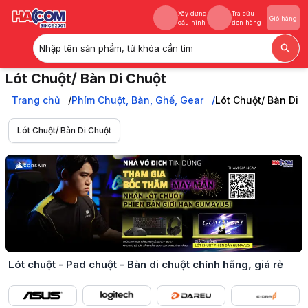
Xây dựng
Tra cứu
Giỏ hàng
cấu hình
đơn hàng
Nhập tên sản phẩm, từ khóa cần tìm
Xây dựng
Tra cứu
Giỏ hàng
Lót Chuột/ Bàn Di Chuột
cấu hình
đơn hàng
Lót chuột (Pad chuột) có thiết kế đơn giản, gọn nhẹ giúp chuột hoạt
Trang chủ
Trang chủ
Phím Chuột, Bàn, Ghế, Gear
Lót Chuột/ Bàn Di 
Phím Chuột, Bàn, Ghế, Gear
Lót Chuột/ Bàn Di Chuột
Lót Chuột/ Bàn Di Chuột
Lót chuột - Pad chuột - Bàn di chuột chính hãng, giá rẻ