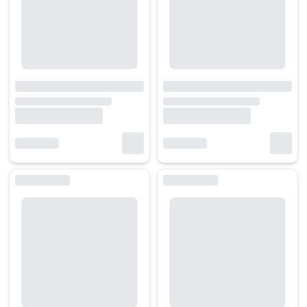
Tại
HACOM
, danh mục bàn di chuột gaming được xây dựng theo hướng