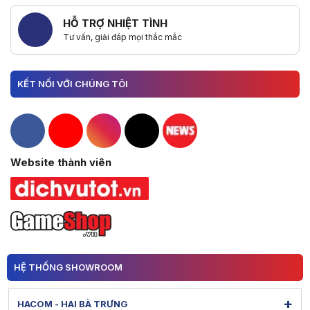
HỖ TRỢ NHIỆT TÌNH
Tư vấn, giải đáp mọi thắc mắc
KẾT NỐI VỚI CHÚNG TÔI
Hacom Facebook
Hacom YouTube
Hacom Instagram
Hacom TikTok
Website thành viên
HỆ THỐNG SHOWROOM
+
HACOM - HAI BÀ TRƯNG