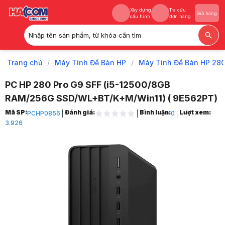
Xây dựng
Tra cứu
Giỏ hàng
cấu hình
đơn hàng
Nhập tên sản phẩm, từ khóa cần tìm
Xây dựng
Tra cứu
Giỏ hàng
cấu hình
đơn hàng
Trang chủ
/
Máy Tính Để Bàn HP
/
Máy Tính Để Bàn HP 28
PC HP 280 Pro G9 SFF (i5-12500/8GB
RAM/256G SSD/WL+BT/K+M/Win11) ( 9E562PT)
Trang chủ
Mã SP:
Đánh giá:
Bình luận:
Lượt xem:
PCHP0856
0
1
3.926
Máy Tính Để Bàn HP
2
Máy Tính Để Bàn HP 280
3
PC HP 280 Pro G9 SFF (i5-12500/8GB RAM/256G SSD/WL+BT/K+M/Win1
4
Hình ảnh và video sản phẩm
PC HP 280 Pro G9 SFF (i5-12500/8GB RAM/256G SSD/WL+BT/K+M/Win1
Giá niêm yết:
15.699.000 VND
Giá mua online:
12.199.000 VND
Tiết kiệm 3.500.000 VND (-22%)