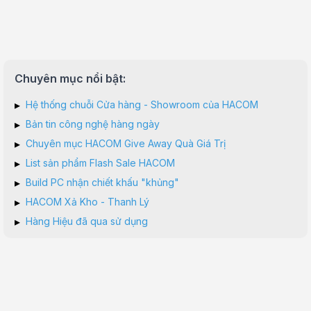
Chuyên mục nổi bật:
▸
Hệ thống chuỗi Cửa hàng - Showroom của HACOM
▸
Bản tin công nghệ hàng ngày
▸
Chuyên mục HACOM Give Away Quà Giá Trị
▸
List sản phẩm Flash Sale HACOM
▸
Build PC nhận chiết khấu "khủng"
▸
HACOM Xả Kho - Thanh Lý
▸
Hàng Hiệu đã qua sử dụng