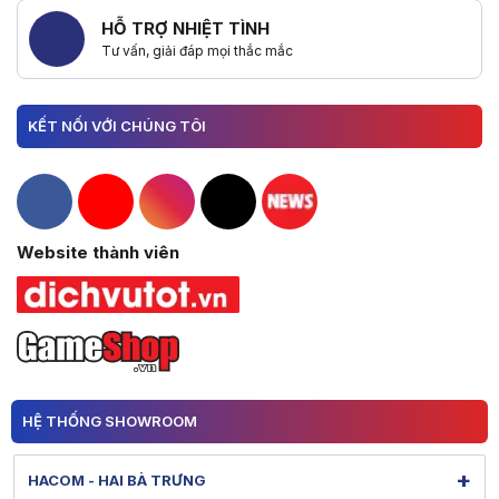
HỖ TRỢ NHIỆT TÌNH
Tư vấn, giải đáp mọi thắc mắc
KẾT NỐI VỚI CHÚNG TÔI
Hacom Facebook
Hacom YouTube
Hacom Instagram
Hacom TikTok
Website thành viên
HỆ THỐNG SHOWROOM
+
HACOM - HAI BÀ TRƯNG