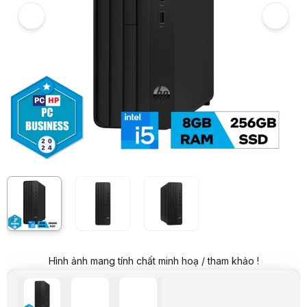
Giá mua trả góp (6 tháng):
2.033.167 VND / tháng
Trả góp qua thẻ VISA (12 tháng):
1.016.584 VND / tháng
Giá đã bao gồm VAT
Mã sản phẩm:
PCHP0856
Bảo hành:
12 Tháng
Thương hiệu:
HP
Tình trạng:
Order trước – giao sau
Thêm vào giỏ hàng
Mua ngay
Mua trả góp 0%
Thông số nổi bật
CPU: Intel Core i5-12500
Ram: 8GB
Ổ cứng: 256GB SSD
Ổ quang: không có
Tính năng: WLan + Bluetooth
Phụ kiện: Phím & chuột
OS: Windows 11 Home SL
Thông số kỹ thuật
Dòng CPU
Core i5
Công nghệ CPU
Alder Lake
Mã CPU
12500
Hình ảnh mang tính chất minh hoạ / tham khảo !
Tốc độ CPU
3.0 Ghz
Tần số turbo tối đa
Up to 4.6 Ghz
Số lõi CPU
6 Cores