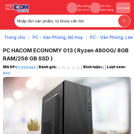
Xây dựng
Tra cứu
Giỏ hàng
cấu hình
đơn hàng
Nhập tên sản phẩm, từ khóa cần tìm
Xây dựng
Tra cứu
Giỏ hàng
cấu hình
đơn hàng
Trang chủ
/
PC - Văn Phòng, Đồ Hoạ
/
PC - Văn Phòng, Làm
PC HACOM ECONOMY 013 ( Ryzen 4600G/ 8GB
RAM/256 GB SSD )
Trang chủ
Mã SP:
Đánh giá:
Bình luận:
Lượt xem:
PCVP0485
0
1
844
PC - Văn Phòng, Đồ Hoạ
2
PC - Văn Phòng, Làm Việc
3
Máy Tính Văn Phòng HACOM
4
PC HACOM ECONOMY 013 ( Ryzen 4600G/ 8GB RAM/256 GB SSD )
5
Hình ảnh và video sản phẩm
PC HACOM ECONOMY 013 ( Ryzen 4600G/ 8GB RAM/256 GB SSD )