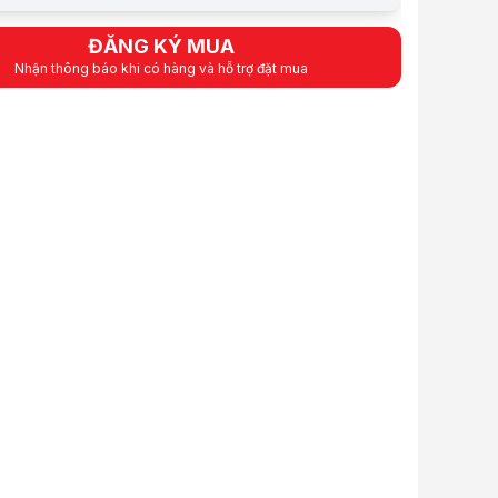
hẩm
Bandai MSM-07E ZGOK E 1/144
uất
Banco Namdai
ĐĂNG KÝ MUA
HG UC 1/144
Nhận thông báo khi có hàng và hỗ trợ đặt mua
phẩm
p ráp Bandai MSM-07E ZGOK E 1/144 HGUC chính hãng, giá tốt tại HAC
HG RG 1/144