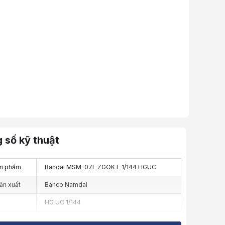
 số kỹ thuật
n phẩm
Bandai MSM-07E ZGOK E 1/144 HGUC
ản xuất
Banco Namdai
HG UC 1/144