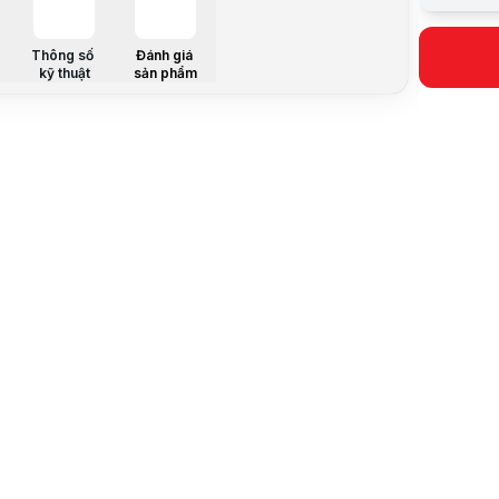
Tên Sản p
Hãng sản x
Tỉ lệ
Thông số
Đánh giá
kỹ thuật
sản phẩm
Mô tả sản 
Mô hình lắ
Danh mục: