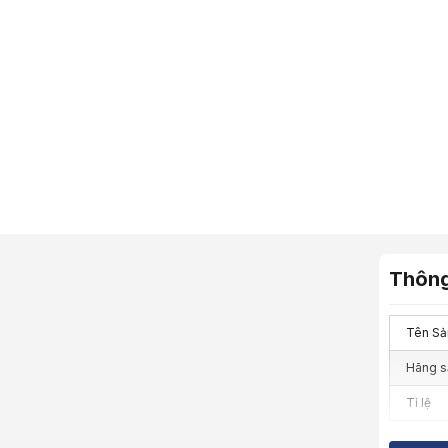
Thông
Tên Sả
Hãng s
Tỉ lệ