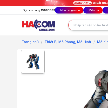
Gọi mua hàng:
1900.1903
Mua hàng online
Miền bắc
Trang chủ
/
Thiết Bị Mô Phỏng, Mô Hình
/
Mô hì