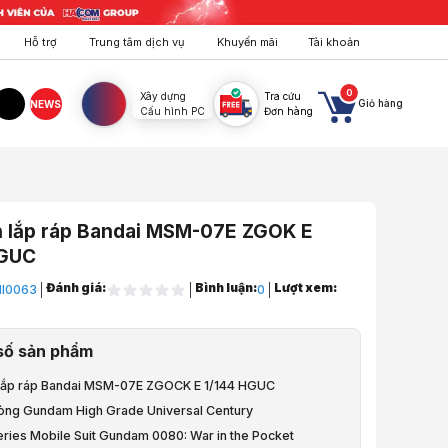
Hỗ trợ
Trung tâm dịch vụ
Khuyến mãi
Tài khoản
0
Xây dựng
Tra cứu
Giỏ hàng
NEWS
Cấu hình PC
Đơn hàng
agram
TikTok
h lắp ráp Bandai MSM-07E ZGOK E
HGUC
Đánh giá:
Bình luận:
Lượt xem:
I0063
0
ô Phỏng, Mô Hình
số sản phẩm
undam
 lắp ráp Bandai MSM-07E ZGOCK E 1/144 HGUC
4
òng Gundam High Grade Universal Century
series Mobile Suit Gundam 0080: War in the Pocket
p ráp Bandai MSM-07E ZGOK E 1/144 HGUC