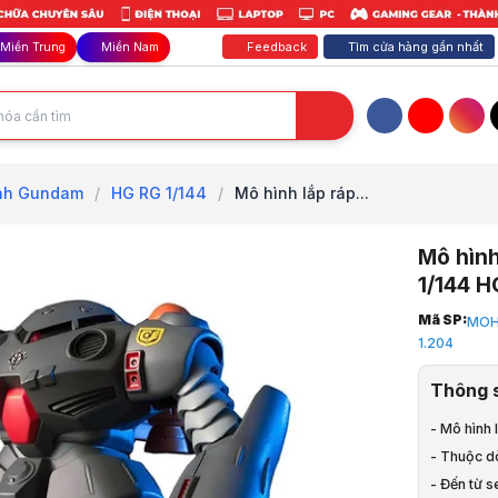
Feedback
Tìm cửa hàng gần nhất
Miền Trung
Miền Nam
Facebook
YouTube
Inst
nh Gundam
/
HG RG 1/144
/
Mô hình lắp ráp...
Mô hìn
1/144 
Trang chủ
Mã SP:
MOH
1
1.204
Thiết Bị M
2
Thông 
Mô hình G
3
- Mô hình
HG RG 1/14
- Thuộc d
4
- Đến từ 
Mô hình lắ