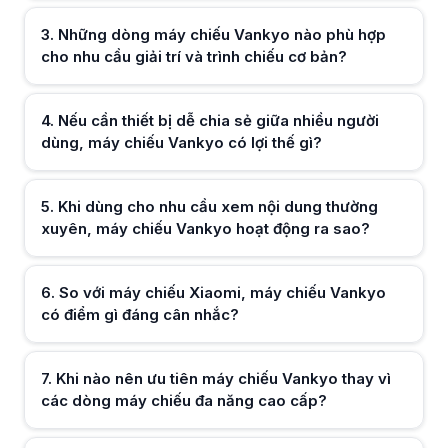
Nếu cần trình chiếu chuyên nghiệp hoặc không gian sáng mạnh, Van
Khi nhu cầu sử dụng thay đổi, máy chiếu Vankyo có dễ nâng cấp khô
3
.
Những dòng máy chiếu Vankyo nào phù hợp
Máy chiếu Vankyo có nhiều phiên bản khác nhau, giúp người dùng ch
cho nhu cầu giải trí và trình chiếu cơ bản?
Hữu ích (
0
)
4
.
Nếu cần thiết bị dễ chia sẻ giữa nhiều người
dùng, máy chiếu Vankyo có lợi thế gì?
Hữu ích (
0
)
5
.
Khi dùng cho nhu cầu xem nội dung thường
xuyên, máy chiếu Vankyo hoạt động ra sao?
Hữu ích (
0
)
6
.
So với máy chiếu Xiaomi, máy chiếu Vankyo
có điểm gì đáng cân nhắc?
Hữu ích (
0
)
7
.
Khi nào nên ưu tiên máy chiếu Vankyo thay vì
các dòng máy chiếu đa năng cao cấp?
Hữu ích (
0
)