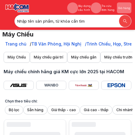
Xây dựng
Tra cứu
Giỏ hàng
cấu hình
đơn hàng
Nhập tên sản phẩm, từ khóa cần tìm
Xây dựng
Tra cứu
Giỏ hàng
Máy Chiếu
cấu hình
đơn hàng
Săn máy chiếu chính hãng Epson, Sony, Optoma, Panasonic tại HACOM 
Trang chủ
Trang chủ
TB Văn Phòng, Hội Nghị
Trình Chiếu, Họp, Stre
TB Văn Phòng, Hội Nghị
Trình Chiếu, Họp, Stream
Máy Chiếu
Máy chiếu giải trí
Máy chiếu gần
Máy chiếu trường
Máy Chiếu & Phụ Kiện
Máy Chiếu
Máy chiếu chính hãng giá KM cực lớn 2025 tại HACOM
WANBO
Chọn theo tiêu chí:
Bộ lọc
Sẵn hàng
Giá thấp - cao
Giá cao - thấp