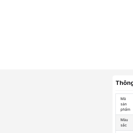
Thông
Mã
sản
phẩm
Màu
sắc