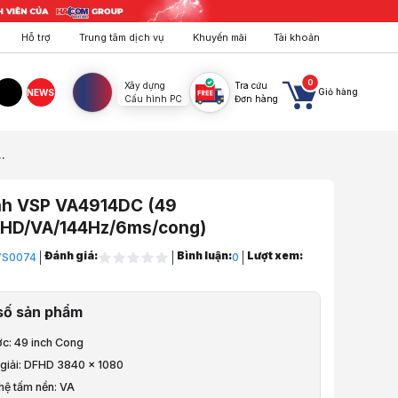
Hỗ trợ
Trung tâm dịch vụ
Khuyến mãi
Tài khoản
0
Xây dựng
Tra cứu
Giỏ hàng
NEWS
Cấu hình PC
Đơn hàng
agram
TikTok
.
nh VSP VA4914DC (49
FHD/VA/144Hz/6ms/cong)
Đánh giá:
Bình luận:
Lượt xem:
S0074
0
áy Tính, Tay Treo
số sản phẩm
Theo Hãng
ớc: 49 inch Cong
VSP
 giải: DFHD 3840 x 1080
hệ tấm nền: VA
SP VA4914DC (49 inch/DFHD/VA/144Hz/6ms/cong)