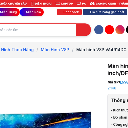
Feedback
Tìm cửa hàng gần nhất
Miền Trung
Miền Nam
Facebook
YouTube
Inst
 Hình Theo Hãng
/
Màn Hình VSP
/
Màn hình VSP VA4914DC..
Màn hì
inch/D
Trang chủ
Mã SP:
MOV
1
2.146
Màn Hình M
2
Thông 
Màn Hình 
3
- Kích thư
Màn Hình 
- Độ phân
4
- Công ng
Màn hình V