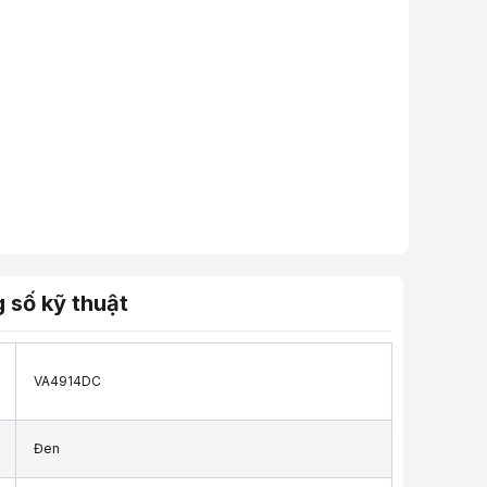
 số kỹ thuật
VA4914DC
Đen