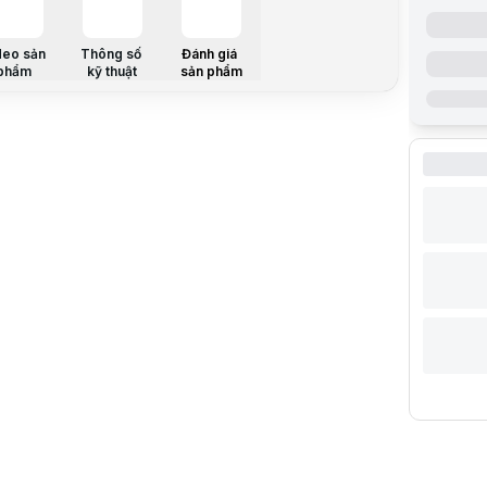
Trả góp qua
Giá đã bao
deo sản
Thông số
Đánh giá
Mã sản ph
phẩm
kỹ thuật
sản phẩm
Bảo hành:
Thương hi
Tình trạng
Thêm vào g
Thông số nổ
Kích thước
Độ phân gi
Công nghệ
Tần số qué
Thời gian 
Độ sáng: 40
Tỉ lệ tươn
Tương thí
Cổng kết n
HDMI2.0 x2
Thông số k
Mã sản ph
Màu sắc
Độ sáng
Độ tương p