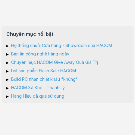
Chuyên mục nổi bật:
▸
Hệ thống chuỗi Cửa hàng - Showroom của HACOM
▸
Bản tin công nghệ hàng ngày
▸
Chuyên mục HACOM Give Away Quà Giá Trị
▸
List sản phẩm Flash Sale HACOM
▸
Build PC nhận chiết khấu "khủng"
▸
HACOM Xả Kho - Thanh Lý
▸
Hàng Hiệu đã qua sử dụng