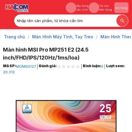
Xây dựng
Tra cứu
Giỏ hàng
cấu hình
đơn hàng
Nhập tên sản phẩm, từ khóa cần tìm
Xây dựng
Tra cứu
Giỏ hàng
cấu hình
đơn hàng
Trang chủ
/
Màn Hình Máy Tính, Tay Treo
/
Màn Hình The
Màn hình MSI Pro MP251 E2 (24.5
inch/FHD/IPS/120Hz/1ms/loa)
Trang chủ
Mã SP:
Đánh giá:
Bình luận:
Lượt xem:
MOMS0127
0
1
20.312
Màn Hình Máy Tính, Tay Treo
2
Màn Hình Theo Hãng
3
Màn Hình MSI
4
Màn hình MSI Pro MP251 E2 (24.5 inch/FHD/IPS/120Hz/1ms/loa)
5
Hình ảnh và video sản phẩm
Màn hình MSI Pro MP251 E2 (24.5 inch/FHD/IPS/120Hz/1ms/loa)