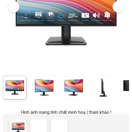
Giá niêm yết:
3.099.000 VND
Giá mua online:
2.169.000 VND
Tiết kiệm 930.000 VND (-30%)
Giá mua trả góp (6 tháng):
361.500 VND / tháng
Trả góp qua thẻ VISA (12 tháng):
180.750 VND / tháng
Giá đã bao gồm VAT
Mã sản phẩm:
MOMS0127
Bảo hành:
24 Tháng
Thương hiệu:
MSI
Tình trạng:
Order trước – giao sau
Thêm vào giỏ hàng
Mua ngay
Mua trả góp 0%
Thông số nổi bật
Kích thước: 24.5 inch
Độ phân giải: FHD 1920 x 1080
Tấm nền: IPS
Tần số quét: 120Hz
Thời gian phản hồi: 1ms
Tương thích VESA: 100x100mm
Tích hợp loa: 2x 2W
Độ sáng: 300 nits
Tỉ lệ tương phản: 1500:1
Hình ảnh mang tính chất minh hoạ / tham khảo !
Cổng kết nối
Thông số kỹ thuật
THÔNG TIN CHUNG