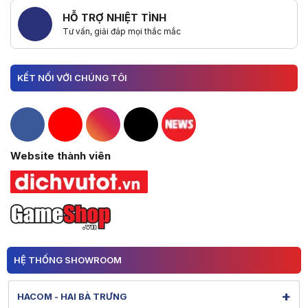
HỖ TRỢ NHIỆT TÌNH
Tư vấn, giải đáp mọi thắc mắc
KẾT NỐI VỚI CHÚNG TÔI
Hacom Facebook
Hacom YouTube
Hacom Instagram
Hacom TikTok
Website thành viên
HỆ THỐNG SHOWROOM
+
HACOM - HAI BÀ TRƯNG