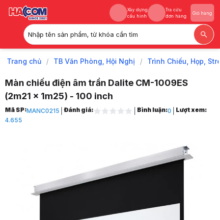
Xây dựng
Tra cứu
Giỏ hàng
cấu hình
đơn hàng
Nhập tên sản phẩm, từ khóa cần tìm
Xây dựng
Tra cứu
Giỏ hàng
cấu hình
đơn hàng
Trang chủ
/
TB Văn Phòng, Hội Nghị
/
Trình Chiếu, Họp, St
Màn chiếu điện âm trần Dalite CM-1009ES
(2m21 x 1m25) - 100 inch
Trang chủ
Mã SP:
Đánh giá:
Bình luận:
Lượt xem:
MANC0215
0
1
4.655
TB Văn Phòng, Hội Nghị
2
Trình Chiếu, Họp, Stream
3
Máy Chiếu & Phụ Kiện
4
Màn Chiếu
5
Màn chiếu điện
6