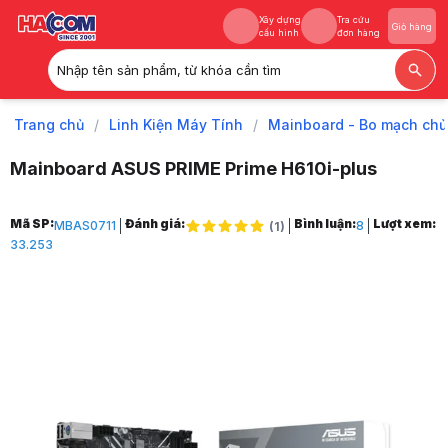
Xây dựng
Tra cứu
Giỏ hàng
cấu hình
đơn hàng
Nhập tên sản phẩm, từ khóa cần tìm
Xây dựng
Tra cứu
Giỏ hàng
cấu hình
đơn hàng
Trang chủ
/
Linh Kiện Máy Tính
/
Mainboard - Bo mạch chủ
Mainboard ASUS PRIME Prime H610i-plus
Trang chủ
Mã SP:
Đánh giá:
Bình luận:
Lượt xem:
MBAS0711
8
(
1
)
1
33.253
Linh Kiện Máy Tính
2
Mainboard - Bo mạch chủ
3
Mainboard Intel
4
Mainboard Intel H610
5
Mainboard ASUS PRIME Prime H610i-plus
6