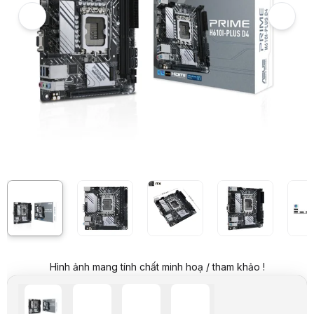
Hình ảnh và video sản phẩm
Mainboard ASUS PRIME Prime H610i-plus
Video review chi tiết Mainboard ASUS PRIME Prime H610i-plus
Giá niêm yết:
Hình ảnh mang tính chất minh hoạ / tham khảo !
2.899.000 VND
Giá mua online:
2.299.000 VND
Tiết kiệm 600.000 VND (-21%)
Giá mua trả góp (6 tháng):
383.167 VND / tháng
Trả góp qua thẻ VISA (12 tháng):
191.584 VND / tháng