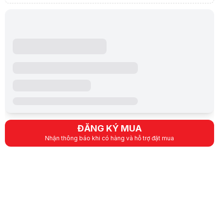
Intel ® H610
(Key M), kiểu 2260/2280 (hỗ trợ chế độ PCIe 3.0 x
4 x cổng SATA 6Gb / s
Lưu trữ
Total hỗ trợ 1 Khe cắm x M.2 và 4 x cổng SATA 6G
Intel ® H610
(Key M), loại 2260/2280 (hỗ trợ chế độ PCIe 3.0 x4
4 x cổng SATA 6Gb / s
Ethernet
1 x Realtek 1Gb Ethernet
Âm thanh vòm Realtek 7.1 CODEC Âm thanh độ nét
– Hỗ trợ: Phát hiện giắc cắm, Đa luồng, Kiểm tra l
– Hỗ trợ phát lại lên đến 24-Bit / 192 kHz
Tính năng
ĐĂNG KÝ MUA
âm thanh – Che chắn âm thanh
Nhận thông báo khi có hàng và hỗ trợ đặt mua
– Các lớp PCB âm thanh chuyên dụng
* Khung có cần có mô-đun âm thanh HD ở bảng điề
Âm thanh
Âm thanh vòm Realtek 7.1 CODEC Âm thanh độ nét
– Hỗ trợ: Phát hiện giắc cắm, Đa luồng, Kiểm tra l
– Hỗ trợ phát lại lên đến 24-Bit / 192 kHz
Tính năng
âm thanh – Che chắn âm thanh
– Các lớp PCB âm thanh chuyên dụng