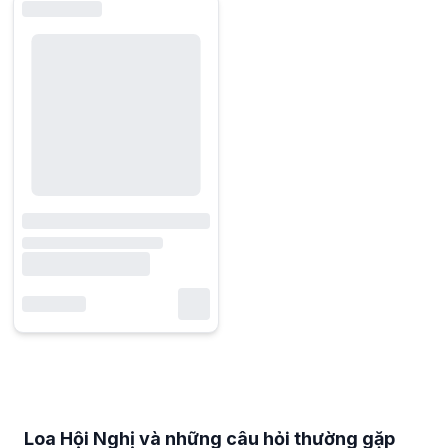
Loa Hội Nghị và những câu hỏi thường gặp
Loa hội nghị thường được phân loại theo những tiêu chí nào để phù 
Loa hội nghị thường được phân loại theo quy mô phòng họp, số lượng 
Loa Hội Nghị và những câu hỏi thường gặp
Loa hội nghị phù hợp hơn cho phòng họp nhỏ hay phòng họp đông n