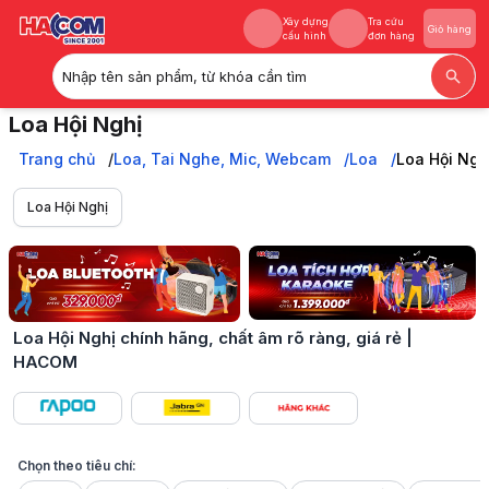
Xây dựng
Tra cứu
Giỏ hàng
cấu hình
đơn hàng
Nhập tên sản phẩm, từ khóa cần tìm
Xây dựng
Tra cứu
Giỏ hàng
Loa Hội Nghị
cấu hình
đơn hàng
Sở hữu ngay Loa Hội Nghị chính hãng chất lượng cao tại HACOM. Thu 
Trang chủ
Trang chủ
Loa, Tai Nghe, Mic, Webcam
Loa
Loa Hội Ngh
Loa, Tai Nghe, Mic, Webcam
Loa
Loa Hội Nghị
Loa Hội Nghị
Loa Hội Nghị chính hãng, chất âm rõ ràng, giá rẻ |
HACOM
Chọn theo tiêu chí: