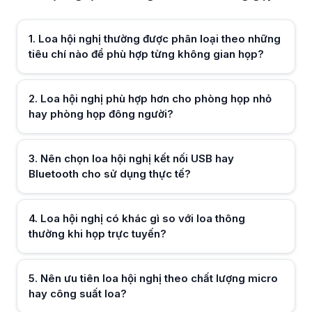
Tùy nhu cầu, loa hội nghị cho phòng nhỏ thường ưu tiên thiết kế gọn 
Nên chọn loa hội nghị kết nối USB hay Bluetooth cho sử dụng thực tế?
1
.
Loa hội nghị thường được phân loại theo những
Khi lựa chọn loa hội nghị, người dùng thường cân nhắc USB cho sự ổn 
Loa hội nghị có khác gì so với loa thông thường khi họp trực tuyến?
tiêu chí nào để phù hợp từng không gian họp?
Khác với loa thông thường, loa hội nghị được tối ưu cho giọng nói, kh
Nên ưu tiên loa hội nghị theo chất lượng micro hay công suất loa?
Phần lớn người dùng ưu tiên loa hội nghị có micro thu âm tốt và rõ gi
2
.
Loa hội nghị phù hợp hơn cho phòng họp nhỏ
Loa hội nghị phù hợp cho làm việc từ xa cá nhân hay nhóm làm việc?
hay phòng họp đông người?
Loa hội nghị được sử dụng cho cả cá nhân làm việc từ xa lẫn nhóm làm 
Cần lưu ý gì khi chọn loa hội nghị để sử dụng lâu dài?
Khi chọn loa hội nghị cho sử dụng dài hạn, người dùng thường chú ý 
3
.
Nên chọn loa hội nghị kết nối USB hay
Hữu ích (
0
)
Bluetooth cho sử dụng thực tế?
Hữu ích (
0
)
4
.
Loa hội nghị có khác gì so với loa thông
thường khi họp trực tuyến?
Hữu ích (
0
)
5
.
Nên ưu tiên loa hội nghị theo chất lượng micro
hay công suất loa?