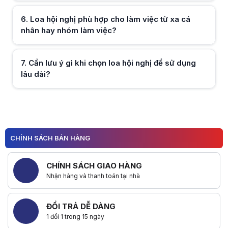
Hữu ích (
0
)
6
.
Loa hội nghị phù hợp cho làm việc từ xa cá
nhân hay nhóm làm việc?
Hữu ích (
0
)
7
.
Cần lưu ý gì khi chọn loa hội nghị để sử dụng
lâu dài?
Hữu ích (
0
)
CHÍNH SÁCH BÁN HÀNG
Hữu ích (
0
)
CHÍNH SÁCH GIAO HÀNG
Nhận hàng và thanh toán tại nhà
ĐỔI TRẢ DỄ DÀNG
1 đổi 1 trong 15 ngày