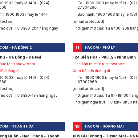
00 1903 (máy lẻ 143) - (024)
Tel: 1900 1903 (máy lẻ 152) - (022
668
27304286
nh: 1900 1903 (máy lẻ 144)
Bảo hành: 1900 1903 (máy lẻ 153)
otected]
[email protected]
 mở cửa: Từ 8h30-20h hàng ngày
Thời gian mở cửa: Từ 8h30-20h hàn
11
COM - HÀ ĐÔNG 2
HACOM - PHỦ LÝ
hú - Hà Đông - Hà Nội
124 Biên Hòa - Phủ Lý - Ninh Bình
thực tế từ showroom
Hình ảnh thực tế từ showroom
ồ đường đi
Xem bản đồ đường đi
00 1903 (máy lẻ 140) - (024)
Tel: 1900 1903 (máy lẻ 155) - (022
868
67302868
otected]
[email protected]
 mở cửa: Từ 8h30-19h hàng ngày
Thời gian mở cửa: Từ 9h-18h30 hàn
Thời gian nghỉ trưa: Từ 12h-13h30 h
15
COM - THANH HÓA
HACOM - HOÀNG MAI
Long Quân - Hạc Thành - Thanh
805 Giải Phóng - Tương Mai - Hà 