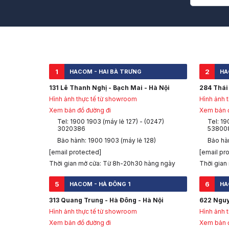
1
2
HACOM - HAI BÀ TRƯNG
HA
131 Lê Thanh Nghị - Bạch Mai - Hà Nội
284 Thái 
Hình ảnh thực tế từ showroom
Hình ảnh 
Xem bản đồ đường đi
Xem bản đ
Tel: 1900 1903 (máy lẻ 127) - (0247)
Tel: 19
3020386
53800
Bảo hành: 1900 1903 (máy lẻ 128)
Bảo hàn
[email protected]
[email pr
Thời gian mở cửa: Từ 8h-20h30 hàng ngày
Thời gian
5
6
HACOM - HÀ ĐÔNG 1
HA
313 Quang Trung - Hà Đông - Hà Nội
622 Nguy
Hình ảnh thực tế từ showroom
Hình ảnh 
Xem bản đồ đường đi
Xem bản đ