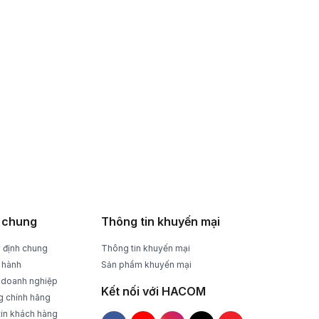
HỖ TRỢ NHIỆT TÌNH
Tư vấn, giải đáp mọi thắc mắc
 chung
Thông tin khuyến mại
 định chung
Thông tin khuyến mại
 hành
Sản phẩm khuyến mại
 doanh nghiệp
Kết nối với HACOM
g chính hãng
tin khách hàng