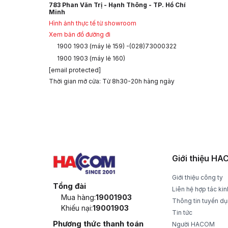
783 Phan Văn Trị - Hạnh Thông - TP. Hồ Chí
Minh
Hình ảnh thực tế từ showroom
Xem bản đồ đường đi
1900 1903 (máy lẻ 159) -(028)73000322
1900 1903 (máy lẻ 160)
[email protected]
Thời gian mở cửa: Từ 8h30-20h hàng ngày
CHÍNH SÁCH GIAO HÀNG
ĐỔI T
Nhận hàng và thanh toán tại nhà
1 đổi 1 t
Giới thiệu H
Giới thiệu công ty
Tổng đài
Liên hệ hợp tác ki
Mua hàng:
19001903
Thông tin tuyển d
Khiếu nại:
19001903
Tin tức
Phương thức thanh toán
Người HACOM