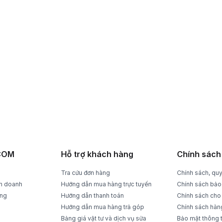
RẢ DỄ DÀNG
THANH TOÁN TIỆN LỢI
rong 15 ngày
Trả tiền mặt, CK, trả góp 0%
ACOM
Hỗ trợ khách hàng
Chính sách
Tra cứu đơn hàng
Chính sách, quy
nh doanh
Hướng dẫn mua hàng trực tuyến
Chính sách bảo
ụng
Hướng dẫn thanh toán
Chính sách cho
Hướng dẫn mua hàng trả góp
Chính sách hàn
Bảng giá vật tư và dịch vụ sửa
Bảo mật thông 