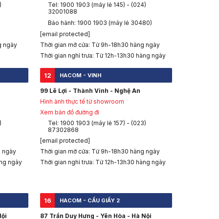
)
Tel: 1900 1903 (máy lẻ 145) - (024)
32001088
Bảo hành: 1900 1903 (máy lẻ 30480)
[email protected]
g ngày
Thời gian mở cửa: Từ 9h-18h30 hàng ngày
Thời gian nghỉ trưa: Từ 12h-13h30 hàng ngày
12
HACOM - VINH
99 Lê Lợi - Thành Vinh - Nghệ An
Hình ảnh thực tế từ showroom
Xem bản đồ đường đi
)
Tel: 1900 1903 (máy lẻ 157) - (023)
87302868
[email protected]
g ngày
Thời gian mở cửa: Từ 9h-18h30 hàng ngày
àng ngày
Thời gian nghỉ trưa: Từ 12h-13h30 hàng ngày
16
HACOM - CẦU GIẤY 2
Nội
87 Trần Duy Hưng - Yên Hòa - Hà Nội