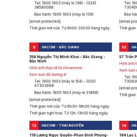
Tel: 1900 1903 (máy lẻ 138) - (024)
Tel: 19
38580088
73045
Bảo hành: 1900 1903 (máy lẻ 139)
Bảo hà
[email protected]
[email pr
Thời gian mở cửa: Từ 8h00-20h30 hàng ngày
Thời gian
9
10
HACOM - BẮC GIANG
HA
356 Nguyễn Thị Minh Khai – Bắc Giang -
57 Trần P
Bắc Ninh
Hình ảnh 
Hình ảnh thực tế từ showroom
Xem bản đ
Xem bản đồ đường đi
Tel: 19
Tel: 1900 1903 (máy lẻ 154) - (020)
73062
47303668
[email pr
Bảo hành: 1900 1903 (máy lẻ 31868)
Thời gian
[email protected]
Thời gian mở cửa: Từ 8h30-18h30 hàng ngày
Thời gian nghỉ trưa: Từ 12h-13h30 hàng ngày
13
14
HACOM - THÁI NGUYÊN
HA
118 Lương Ngọc Quyến-Phan Đình Phùng-
164 Lạc 