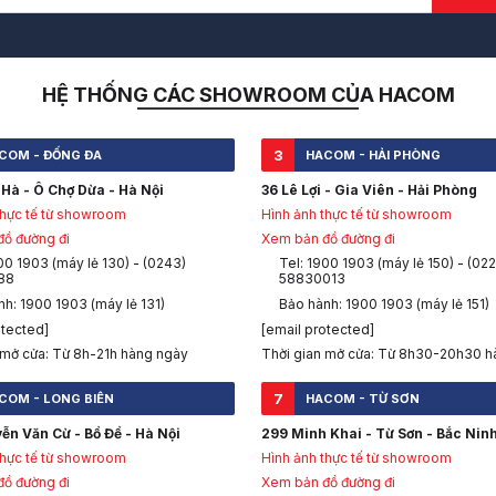
HỆ THỐNG CÁC SHOWROOM CỦA HACOM
3
COM - ĐỐNG ĐA
HACOM - HẢI PHÒNG
Hà - Ô Chợ Dừa - Hà Nội
36 Lê Lợi - Gia Viên - Hải Phòng
thực tế từ showroom
Hình ảnh thực tế từ showroom
ồ đường đi
Xem bản đồ đường đi
00 1903 (máy lẻ 130) - (0243)
Tel: 1900 1903 (máy lẻ 150) - (022
88
58830013
h: 1900 1903 (máy lẻ 131)
Bảo hành: 1900 1903 (máy lẻ 151)
otected]
[email protected]
 mở cửa: Từ 8h-21h hàng ngày
Thời gian mở cửa: Từ 8h30-20h30 h
7
COM - LONG BIÊN
HACOM - TỪ SƠN
ễn Văn Cừ - Bồ Đề - Hà Nội
299 Minh Khai - Từ Sơn - Bắc Nin
thực tế từ showroom
Hình ảnh thực tế từ showroom
ồ đường đi
Xem bản đồ đường đi