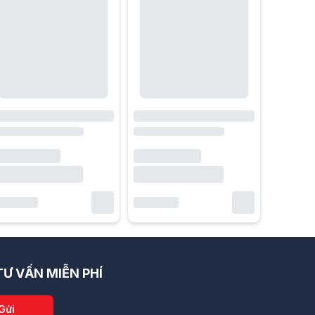
Ư VẤN MIỄN PHÍ
Gửi