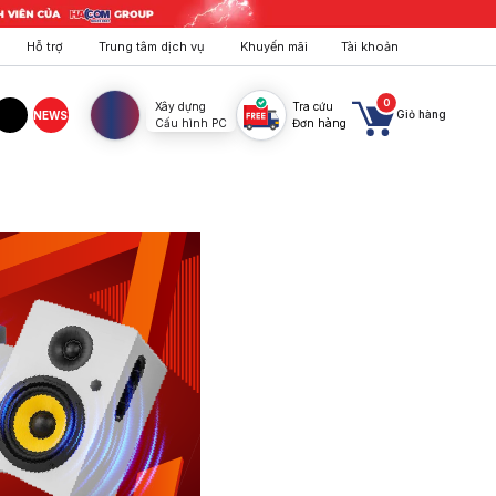
Hỗ trợ
Trung tâm dịch vụ
Khuyến mãi
Tài khoản
0
Xây dựng
Tra cứu
Giỏ hàng
NEWS
Cấu hình PC
Đơn hàng
agram
TikTok