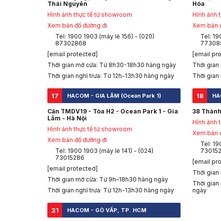
Thái Nguyên
Hóa
Hình ảnh thực tế từ showroom
Hình ảnh 
Xem bản đồ đường đi
Xem bản đ
Tel: 1900 1903 (máy lẻ 156) - (020)
Tel: 19
87302868
77308
[email protected]
[email pr
Thời gian mở cửa: Từ 8h30-18h30 hàng ngày
Thời gian
Thời gian nghỉ trưa: Từ 12h-13h30 hàng ngày
Thời gian
17
18
HACOM - GIA LÂM (Ocean Park 1)
HA
Căn TMDV19 - Tòa H2 - Ocean Park 1 - Gia
38 Thành
Lâm - Hà Nội
Hình ảnh 
Hình ảnh thực tế từ showroom
Xem bản đ
Xem bản đồ đường đi
Tel: 19
Tel: 1900 1903 (máy lẻ 141) - (024)
73015
73015286
[email pr
[email protected]
Thời gian
Thời gian mở cửa: Từ 9h–18h30 hàng ngày
Thời gian
Thời gian nghỉ trưa: Từ 12h-13h30 hàng ngày
ngày
21
HACOM - GÒ VẤP, TP. HCM