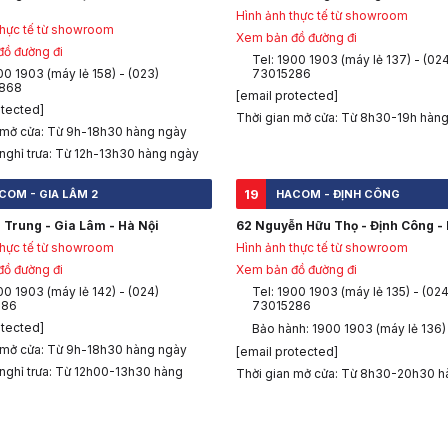
Hình ảnh thực tế từ showroom
thực tế từ showroom
Xem bản đồ đường đi
ồ đường đi
Tel: 1900 1903 (máy lẻ 137) - (02
00 1903 (máy lẻ 158) - (023)
73015286
868
[email protected]
otected]
Thời gian mở cửa: Từ 8h30-19h hàn
 mở cửa: Từ 9h-18h30 hàng ngày
 nghỉ trưa: Từ 12h-13h30 hàng ngày
19
COM - GIA LÂM 2
HACOM - ĐỊNH CÔNG
 Trung - Gia Lâm - Hà Nội
62 Nguyễn Hữu Thọ - Định Công - 
thực tế từ showroom
Hình ảnh thực tế từ showroom
ồ đường đi
Xem bản đồ đường đi
00 1903 (máy lẻ 142) - (024)
Tel: 1900 1903 (máy lẻ 135) - (024
286
73015286
otected]
Bảo hành: 1900 1903 (máy lẻ 136)
 mở cửa: Từ 9h-18h30 hàng ngày
[email protected]
 nghỉ trưa: Từ 12h00-13h30 hàng
Thời gian mở cửa: Từ 8h30-20h30 h