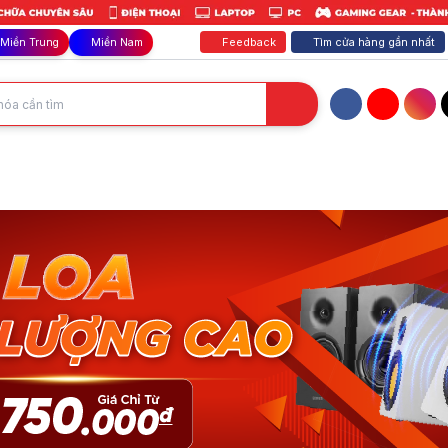
Feedback
Tìm cửa hàng gần nhất
Miền Trung
Miền Nam
Facebook
YouTube
Inst