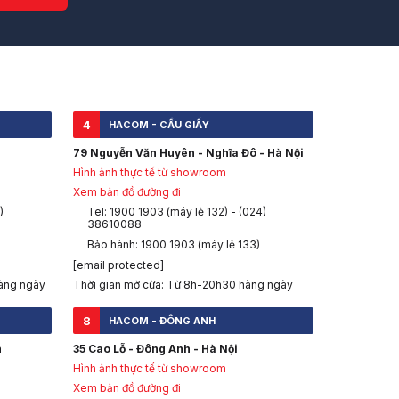
4
HACOM - CẦU GIẤY
79 Nguyễn Văn Huyên - Nghĩa Đô - Hà Nội
Hình ảnh thực tế từ showroom
Xem bản đồ đường đi
)
Tel: 1900 1903 (máy lẻ 132) - (024)
38610088
Bảo hành: 1900 1903 (máy lẻ 133)
[email protected]
àng ngày
Thời gian mở cửa: Từ 8h-20h30 hàng ngày
8
HACOM - ĐÔNG ANH
h
35 Cao Lỗ - Đông Anh - Hà Nội
Hình ảnh thực tế từ showroom
Xem bản đồ đường đi