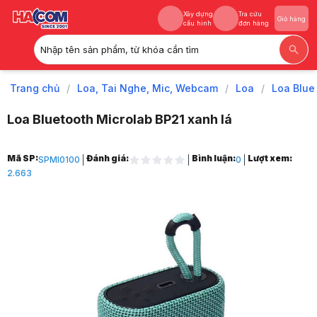
Xây dựng
Tra cứu
Giỏ hàng
cấu hình
đơn hàng
Nhập tên sản phẩm, từ khóa cần tìm
Xây dựng
Tra cứu
Giỏ hàng
cấu hình
đơn hàng
Trang chủ
/
Loa, Tai Nghe, Mic, Webcam
/
Loa
/
Loa Blue
Loa Bluetooth Microlab BP21 xanh lá
Trang chủ
Mã SP:
Đánh giá:
Bình luận:
Lượt xem:
SPMI0100
0
1
2.663
Loa, Tai Nghe, Mic, Webcam
2
Loa
3
Loa Bluetooth
4
Loa Bluetooth Microlab BP21 xanh lá
5
Hình ảnh và video sản phẩm
Loa Bluetooth Microlab BP21 xanh lá