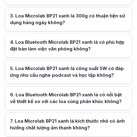
Loa Microlab BP21 xanh lá kích thước nhỏ có ảnh hưởng chất lượng âm
Hữu ích (
0
)
Kích thước nhỏ khiến Loa Microlab BP21 xanh lá tập trung âm trung cao
Loa Bluetooth Microlab BP21 xanh lá có phù hợp cho người dùng văn 
3
.
Loa Microlab BP21 xanh lá 300g có thuận tiện sử
Loa Bluetooth Microlab BP21 xanh lá phù hợp văn phòng nhờ nhỏ gọn, â
dụng hàng ngày không?
Hữu ích (
0
)
4
.
Loa Bluetooth Microlab BP21 xanh lá có phù hợp
đặt bàn làm việc văn phòng không?
Hữu ích (
0
)
5
.
Loa Microlab BP21 xanh lá công suất 5W có đáp
ứng nhu cầu nghe podcast và học tập không?
Hữu ích (
0
)
6
.
Loa Bluetooth Microlab BP21 xanh lá có nổi bật
về thiết kế so với các loa cùng phân khúc không?
Hữu ích (
0
)
7
.
Loa Microlab BP21 xanh lá kích thước nhỏ có ảnh
hưởng chất lượng âm thanh không?
Hữu ích (
0
)