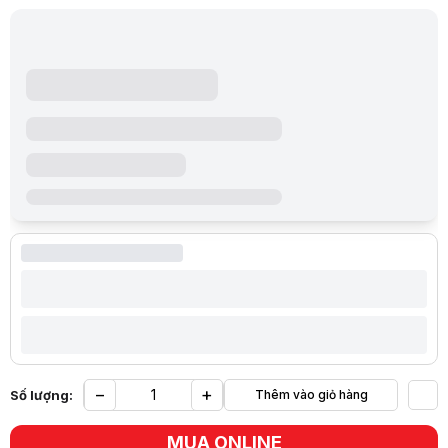
−
+
Số lượng:
Thêm vào giỏ hàng
Yêu
MUA ONLINE