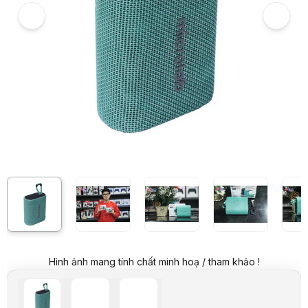
Giá niêm yết:
420.000 VND
Giá khuyến mại:
299.000 VND
Tiết kiệm 121.000 VND (-29%)
Giá mua online:
289.000 VND
Tiết kiệm 131.000 VND (-31%)
Giá mua trả góp (6 tháng):
48.167 VND / tháng
Trả góp qua thẻ VISA (12 tháng):
24.084 VND / tháng
Giá đã bao gồm VAT
Mã sản phẩm:
SPMI0100
Bảo hành:
12 Tháng
Thương hiệu:
MICROLAB
Tình trạng:
Còn hàng
Thêm vào giỏ hàng
Mua ngay
Mua trả góp 0%
Thông số nổi bật
Loa Bluetooth Microlab BP21
Chuẩn kết nối: Bluetooth 5.1
Thiết kế nhỏ gọn
Công suất đầu ra: 5W
Chống nước IPX4
Dung lượng pin: 1300mAh
Thông số kỹ thuật
Hãng sản xuất
Microlab
Hình ảnh mang tính chất minh hoạ / tham khảo !
Chủng loại
Loa Bluetooth
Mầu sắc
Xanh lá cây
Công suất
5W