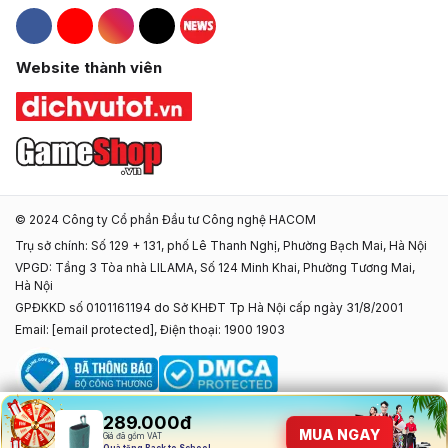
Hacom Facebook
Hacom YouTube
Hacom Instagram
Hacom TikTok
Website thành viên
© 2024 Công ty Cổ phần Đầu tư Công nghệ HACOM
Trụ sở chính: Số 129 + 131, phố Lê Thanh Nghị, Phường Bạch Mai, Hà Nội
VPGD: Tầng 3 Tòa nhà LILAMA, Số 124 Minh Khai, Phường Tương Mai,
Hà Nội
GPĐKKD số 0101161194 do Sở KHĐT Tp Hà Nội cấp ngày 31/8/2001
Email:
[email protected]
, Điện thoại: 1900 1903
289.000đ
289.000đ
MUA NGAY
MUA NGAY
Giá đã gồm VAT
Giá đã gồm VAT