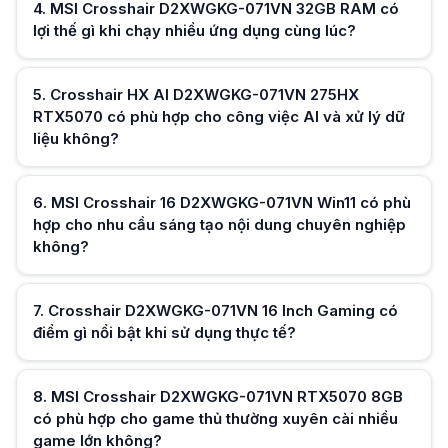
Mặc dù thuộc nhóm laptop gaming hiệu năng cao, Crosshair D2XWGKG-071
4
.
MSI Crosshair D2XWGKG-071VN 32GB RAM có
Hữu ích (
0
)
MSI Crosshair D2XWGKG-071VN QHD+ 240Hz có tạo cảm giác cao cấp 
lợi thế gì khi chạy nhiều ứng dụng cùng lúc?
Thiết kế Cosmos Gray cùng bàn phím RGB 24-Zone trên MSI Crosshair 1
5
.
Crosshair HX AI D2XWGKG-071VN 275HX
Hữu ích (
0
)
RTX5070 có phù hợp cho công việc AI và xử lý dữ
liệu không?
Hữu ích (
0
)
6
.
MSI Crosshair 16 D2XWGKG-071VN Win11 có phù
hợp cho nhu cầu sáng tạo nội dung chuyên nghiệp
không?
Hữu ích (
0
)
7
.
Crosshair D2XWGKG-071VN 16 Inch Gaming có
điểm gì nổi bật khi sử dụng thực tế?
8
.
MSI Crosshair D2XWGKG-071VN RTX5070 8GB
Hữu ích (
0
)
có phù hợp cho game thủ thường xuyên cài nhiều
game lớn không?