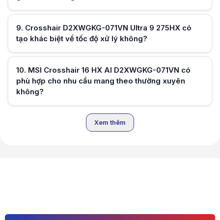
Hữu ích (
0
)
9
.
Crosshair D2XWGKG-071VN Ultra 9 275HX có
tạo khác biệt về tốc độ xử lý không?
10
.
MSI Crosshair 16 HX AI D2XWGKG-071VN có
Hữu ích (
0
)
phù hợp cho nhu cầu mang theo thường xuyên
không?
Hữu ích (
0
)
Xem thêm
Hữu ích (
0
)