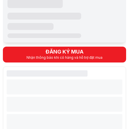
HD type (30fps@720p)
Camera
3D Noise Reduction (3DNR)
Keyboard (Bàn phím)
Kiểu bàn phím
Bàn phím gaming RGB 24 vùng, có phím Cop
Mouse (Chuột)
Cảm ứng đa điểm
Pin Laptop
Dung lượng pin
4Cell 90Whr
ĐĂNG KÝ MUA
Thời lượng pin
Nhận thông báo khi có hàng và hỗ trợ đặt mua
Sạc Pin Laptop
Đi kèm 240W adapter
Hệ điều hành (Operating System)
Hệ điều hành đi kèm
Windows® 11 Home SEA
Hệ điều hành tương thích
Windows 11
Thông tin khác
Trọng Lượng
2.5 kg
Thiết kế
359 x 266.4 x 21.8-27.9 mm
Màu sắc
Cosmos Gray (Xám)
Firmware Trusted Platform Module(fTPM) 2.
Bảo mật
Webcam Shutter
Kensington Lock