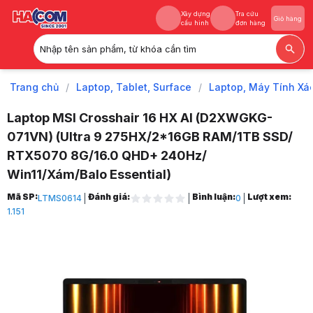
Xây dựng
Tra cứu
Giỏ hàng
cấu hình
đơn hàng
Nhập tên sản phẩm, từ khóa cần tìm
Xây dựng
Tra cứu
Giỏ hàng
cấu hình
đơn hàng
Trang chủ
/
Laptop, Tablet, Surface
/
Laptop, Máy Tính Xá
Laptop MSI Crosshair 16 HX AI (D2XWGKG-
071VN) (Ultra 9 275HX/2*16GB RAM/1TB SSD/
RTX5070 8G/16.0 QHD+ 240Hz/
Win11/Xám/Balo Essential)
Trang chủ
Mã SP:
Đánh giá:
Bình luận:
Lượt xem:
LTMS0614
0
1
1.151
Laptop, Tablet, Surface
2
Laptop, Máy Tính Xách Tay
3
Laptop MSI
4
Laptop Gaming MSI