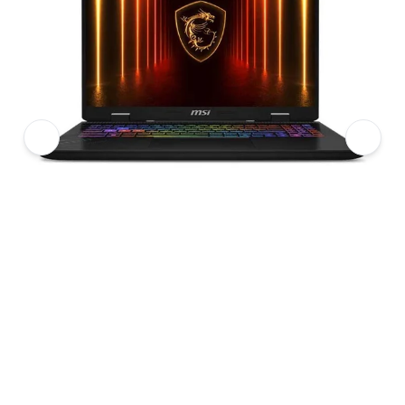
5
Laptop MSI Crosshair/Pulse GL
6
Laptop MSI Crosshair 16 HX AI (D2XWGKG-071VN) (Ultra 9 275HX/2*
7
Hình ảnh và video sản phẩm
Laptop MSI Crosshair 16 HX AI (D2XWGKG-071VN) (Ultra 9 275HX/2
Ảnh thực tế từ khách hàng
Ảnh thực tế từ khách hàng
Ảnh thực tế từ khách hàng
Ảnh thực tế từ khách hàng
Giá niêm yết:
54.999.000 VND
Giá mua online:
48.999.000 VND
Tiết kiệm 6.000.000 VND (-11%)
Giá mua trả góp (6 tháng):
8.166.500 VND / tháng
Trả góp qua thẻ VISA (12 tháng):
4.083.250 VND / tháng
Giá đã bao gồm VAT
Mã sản phẩm:
LTMS0614
Bảo hành:
24 tháng (Riêng Pin, Adapter BH 12 tháng)
Thương hiệu:
MSI
Tình trạng:
Order trước – giao sau
Thêm vào giỏ hàng
Mua ngay
Mua trả góp 0%
Thông số nổi bật
Bộ vi xử lý: CPU Intel Core Ultra 9 275HX (36MB, up to 5.4GHz)