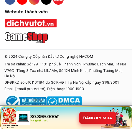
Hacom Facebook
Hacom YouTube
Hacom Instagram
Hacom TikTok
Website thành viên
© 2024 Công ty Cổ phần Đầu tư Công nghệ HACOM
Trụ sở chính: Số 129 + 131, phố Lê Thanh Nghị, Phường Bạch Mai, Hà Nội
VPGD: Tầng 3 Tòa nhà LILAMA, Số 124 Minh Khai, Phường Tương Mai,
Hà Nội
GPĐKKD số 0101161194 do Sở KHĐT Tp Hà Nội cấp ngày 31/8/2001
Email:
[email protected]
, Điện thoại: 1900 1903
30.899.000đ
ĐĂNG KÝ MUA
Hàng đặt trước