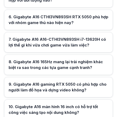
hợp với đối tượng nào?
Laptop Gigabyte A16 A16-CTHI3VN893SH đáp ứng tốt các phần mềm lập t
Hữu ích (
0
)
Gigabyte A16 WF6E có ưu điểm gì đối với người muốn sử dụng lâu dài?
Gigabyte A16 WF6E hỗ trợ nâng cấp RAM lên đến 64GB và SSD lên dung l
Gigabyte A16 Win 11 có tận dụng tốt sức mạnh phần cứng thế hệ mới k
6
.
Gigabyte A16 CTHI3VN893SH RTX 5050 phù hợp
Gigabyte A16 Win 11 được tối ưu cho CPU Intel thế hệ mới và GPU RTX h
với nhóm game thủ nào hiện nay?
Gigabyte A16 màu đen có phù hợp với môi trường học tập và doanh ng
Hữu ích (
0
)
Gigabyte A16 màu đen sở hữu thiết kế trung tính, dễ sử dụng trong nhi
Gigabyte A16 chính hãng có đáp ứng tốt nhu cầu làm việc với AI và cô
7
.
Gigabyte A16 A16-CTHI3VN893SH i7-13620H có
Gigabyte A16 chính hãng với RTX 5050 và Intel Core i7 H-Series có khả 
lợi thế gì khi vừa chơi game vừa làm việc?
Gigabyte A16 CTHI3VN893SH RTX 5050 có phải lựa chọn hợp lý cho ngư
Gigabyte A16 CTHI3VN893SH RTX 5050 kết hợp khả năng chơi game, học 
8
.
Gigabyte A16 165Hz mang lại trải nghiệm khác
biệt ra sao trong các tựa game cạnh tranh?
Hữu ích (
0
)
9
.
Gigabyte A16 gaming RTX 5050 có phù hợp cho
người làm đồ họa và dựng video không?
Hữu ích (
0
)
10
.
Gigabyte A16 màn hình 16 inch có hỗ trợ tốt
Hữu ích (
0
)
công việc sáng tạo nội dung không?