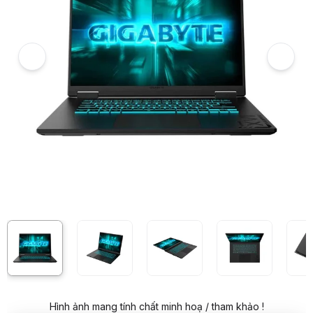
5
Laptop Gigabyte A16 A16-CTHI3VN893SH
6
Hình ảnh và video sản phẩm
Laptop Gigabyte A16 A16-CTHI3VN893SH
Video review chi tiết Laptop Gigabyte A16 A16-CTHI3VN893SH
Hình ảnh mang tính chất minh hoạ / tham khảo !
Giá niêm yết:
32.999.000 VND