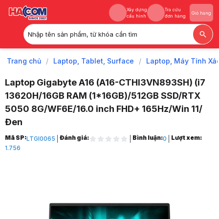
Xây dựng
Tra cứu
Giỏ hàng
cấu hình
đơn hàng
Nhập tên sản phẩm, từ khóa cần tìm
Xây dựng
Tra cứu
Giỏ hàng
cấu hình
đơn hàng
Trang chủ
/
Laptop, Tablet, Surface
/
Laptop, Máy Tính Xá
Laptop Gigabyte A16 (A16-CTHI3VN893SH) (i7
13620H/16GB RAM (1*16GB)/512GB SSD/RTX
5050 8G/WF6E/16.0 inch FHD+ 165Hz/Win 11/
Đen
Trang chủ
Mã SP:
Đánh giá:
Bình luận:
Lượt xem:
LTGI0065
0
1
1.756
Laptop, Tablet, Surface
2
Laptop, Máy Tính Xách Tay
3
Laptop Gigabyte
4
Laptop Gaming Gigabyte