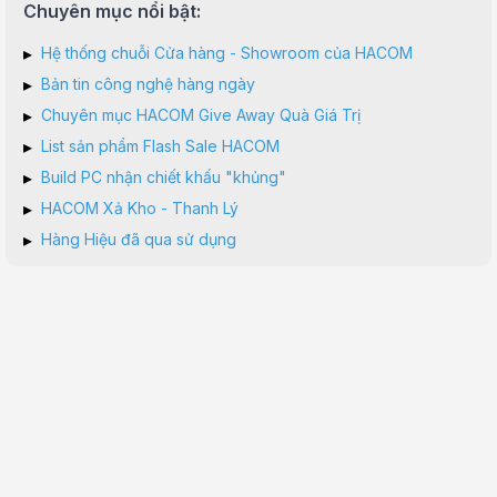
Chuyên mục nổi bật:
▸
Hệ thống chuỗi Cửa hàng - Showroom của HACOM
▸
Bản tin công nghệ hàng ngày
▸
Chuyên mục HACOM Give Away Quà Giá Trị
▸
List sản phẩm Flash Sale HACOM
▸
Build PC nhận chiết khấu "khủng"
▸
HACOM Xả Kho - Thanh Lý
▸
Hàng Hiệu đã qua sử dụng