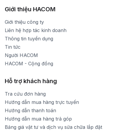
Hình ảnh thực tế từ showroom
Thời gian mở cửa: Từ 8h30-20h30 hàng ngày
[email protected]
Xem bản đồ đường đi
Giới thiệu HACOM
Thời gian mở cửa: Từ 8h30-19h hàng ngày
1900 1903 (máy lẻ 159) -(028)73000322
Thời gian nghỉ trưa: Từ 12h-13h30 hàng ngày
Giới thiệu công ty
1900 1903 (máy lẻ 160)
[email protected]
Liên hệ hợp tác kinh doanh
Thời gian mở cửa: Từ 8h30-20h hàng ngày
Thông tin tuyển dụng
Tin tức
Người HACOM
HACOM - Cộng đồng
Hỗ trợ khách hàng
Tra cứu đơn hàng
Hướng dẫn mua hàng trực tuyến
Hướng dẫn thanh toán
Hướng dẫn mua hàng trả góp
Bảng giá vật tư và dịch vụ sửa chữa lắp đặt