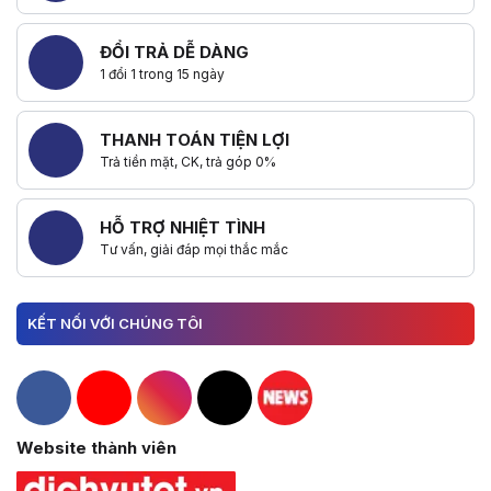
ĐỔI TRẢ DỄ DÀNG
1 đổi 1 trong 15 ngày
THANH TOÁN TIỆN LỢI
Trả tiền mặt, CK, trả góp 0%
HỖ TRỢ NHIỆT TÌNH
Tư vấn, giải đáp mọi thắc mắc
KẾT NỐI VỚI CHÚNG TÔI
Hacom Facebook
Hacom YouTube
Hacom Instagram
Hacom TikTok
Website thành viên