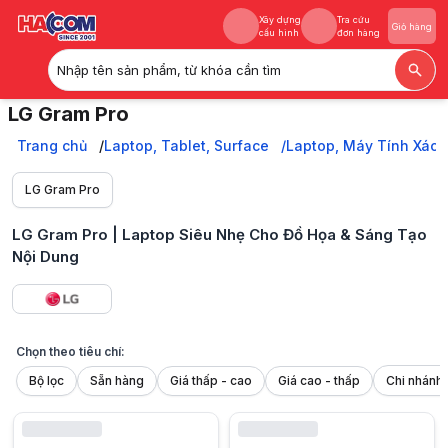
Xây dựng
Tra cứu
Giỏ hàng
Sản phẩm đã xem
cấu hình
đơn hàng
Nhập tên sản phẩm, từ khóa cần tìm
Khuyến mãi
Xây dựng
Tra cứu
Giỏ hàng
LG Gram Pro
cấu hình
đơn hàng
LG Gram Pro mang đến thiết kế siêu nhẹ, Intel Core Ultra, AI PC và 
Trang chủ
Trang chủ
Laptop, Tablet, Surface
Laptop, Máy Tính Xách
Laptop, Tablet, Surface
Laptop, Máy Tính Xách Tay
LG Gram Pro
Laptop LG
LG Gram Pro
LG Gram Pro | Laptop Siêu Nhẹ Cho Đồ Họa & Sáng Tạo
Nội Dung
Chọn theo tiêu chí:
Bộ lọc
Sẵn hàng
Giá thấp - cao
Giá cao - thấp