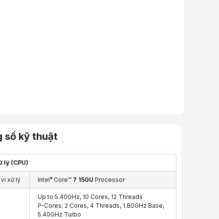
otionItemPrimary":[{"id":706466.0,"idPromotion":207646.0,"idItemPrimary
 số kỹ thuật
ử lý (CPU)
®
vi xử lý
Intel
Core™
7 150U
Processor
Up to 5.40GHz, 10 Cores, 12 Threads
P-Cores: 2 Cores, 4 Threads, 1.80GHz Base,
5.40GHz Turbo