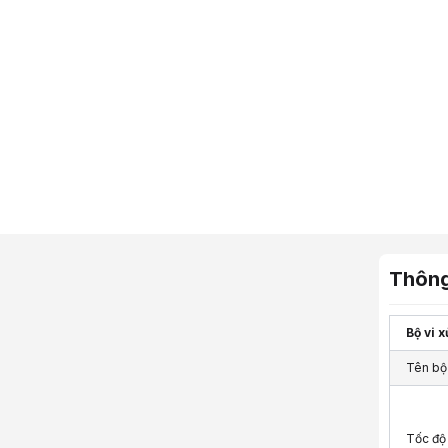
"},"tblProm
Thông
Bộ vi x
Tên bộ 
Tốc độ