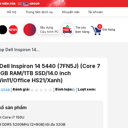
Hỗ trợ
Trung tâm dịch vụ
Khuyến mãi
Tài khoản
0
Xây dựng
Tra cứu
Giỏ hàng
NEWS
Cấu hình PC
Đơn hàng
agram
TikTok
p Dell Inspiron 14...
Dell Inspiron 14 5440 (7FN5J) (Core 7
6GB RAM/1TB SSD/14.0 inch
in11/Office HS21/Xanh)
Đánh giá:
Bình luận:
Lượt xem:
L0548
0
let, Surface
số sản phẩm
y Tính Xách Tay
el Core i7 150U
B DDR5 5200MHz (2x8GB) tối đa 32GB