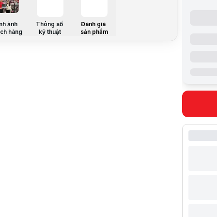
Ổ cứng: 1
VGA: Intel 
nh ảnh
Thông số
Đánh giá
Màn hình: 
ch hàng
kỹ thuật
sản phẩm
Màu: Xanh
OS: Win 11
Thông số k
Bộ vi xử lý
Tên bộ vi x
Tốc độ
Bộ nhớ đệ
Bộ nhớ tro
Dung lượn
Khả năng n
Dung lượng
Dung lượn
Khả năng n
Ổ đĩa qua