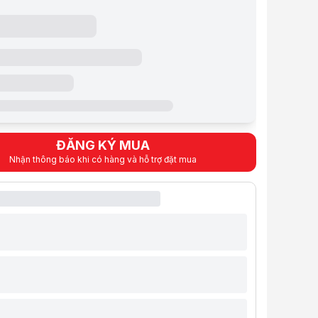
TB SSD M.2 PCIe NVMe
Iris® Xe Graphics
14.0 inch FHD+
 Home + Office HS21
ỹ thuật
 (CPU)
®
ử lý
Intel
Core™
7 150U
Processor
Up to 5.40GHz, 10 Cores, 12 Threads
P-Cores: 2 Cores, 4 Threads, 1.80GHz Base, 5.40GHz Tur
ĐĂNG KÝ MUA
E-Cores: 8 Cores, 8 Threads, 1.20GHz Base, 4.00GHz Tur
Nhận thông báo khi có hàng và hỗ trợ đặt mua
m
L1: 80KB, L2: 1280KB, L3: 12MB
ng (RAM Laptop)
g
16GB DDR5
5600MHz (2x8GB)
2 x DDR5 5600MHz SODIMM slots <Đã sử dụng 1>
âng cấp
Max 32GB
 lưu trữ (SSD Laptop)
g
1TB SSD
M.2 PCIe NVMe
1 x SSD M.2 PCIe NVMe <Đã sử dụng. Thay thế được>
âng cấp
No HDD
ng (ODD)
Non DVD +/- RW